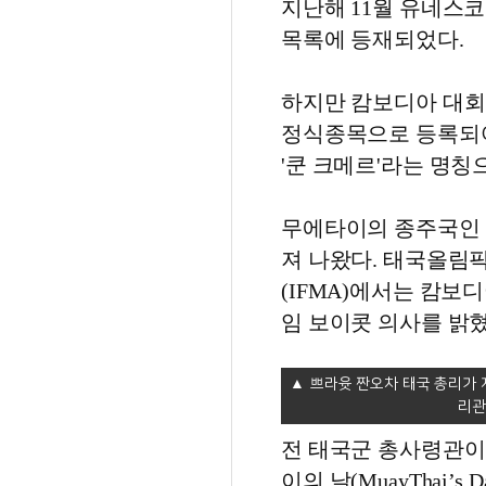
지난해 11월 유네스코 인류무
목록에 등재되었다.
하지만 캄보디아 대회 
정식종목으로 등록되
'쿤 크메르'라는 명칭
무에타이의 종주국인 
져 나왔다. 태국올림
(IFMA)에서는 캄보
임 보이콧 의사를 밝혔
쁘라윳 짠오차 태국 총리가 지난
리관
전 태국군 총사령관이었
이의 날(MuayThai