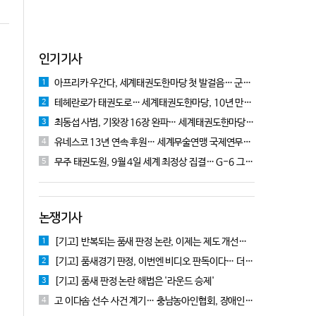
인기기사
아프리카 우간다, 세계태권도한마당 첫 발걸음… 군의관 콘데 "잊지 못할 경험"
1
테헤란로가 태권도로… 세계태권도한마당, 10년 만에 국기원서 개막!
2
최동섭 사범, 기왓장 16장 완파… 세계태권도한마당 주먹격파 우승
3
유네스코 13년 연속 후원… 세계무술연맹 국제연무대회 10월 충주서 개막
4
무주 태권도원, 9월 4일 세계 최정상 집결… G-6 그랑프리 시리즈 개막
5
논쟁기사
[기고] 반복되는 품새 판정 논란, 이제는 제도 개선을 논의할 때!
1
[기고] 품새경기 판정, 이번엔 비디오 판독이다… 더 이상 미룰 수 없다
2
[기고] 품새 판정 논란 해법은 '라운드 승제'
3
고 이다솜 선수 사건 계기… 충남농아인협회, 장애인체육 제도개선 9개 정책 제안
4