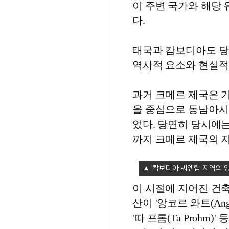
이 주변 국가와 해당 
다.
태국과 캄보디아도 당
역사적 요소와 현실적
과거 크메르 제국은 기
을 중심으로 동남아시
었다. 당연히 당시에는
까지 크메르 제국의 지
캄보디아 씨엠립 지역의 앙
이 시절에 지어진 건
산이 '앙코르 와트(Angko
'따 프롬(Ta Proh