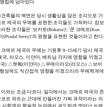
엠립에 남아있다.
재건축물의 벽면은 당시 생활상을 담은 조각으로 가
메르 제국의 무예를 표현한 조각들도 가득하다. 캄보
 조각들은 '보카토(Bokator)', '쿤 크메르(Kun
레이(Pradal Serey)'의 원형을 표현한 것들이라고 한다.
크메르 제국의 무예는 기원후 9~15세기 당시 제국
태국, 라오스, 미얀마, 베트남 각지에 영향을 끼쳤고
국) △렛훼(미얀마) △무에이라오(라오스) △보비
술 형성에도 직간접적 영향을 끼쳤으리라 무예학계에
 이와는 조금 다르다. 일각에서는 크메르 제국의 존
앙코르 와트는 근대에 만들어진 가짜 유적이라는 의
류 사학계의 학술적 논의에서 과도하게 벗어난 논제