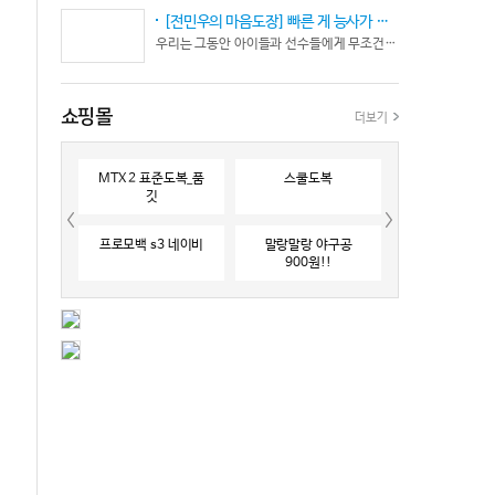
[전민우의 마음도장] 빠른 게 능사가 아니다… 엘리트 선수의 '기다림'
우리는 그동안 아이들과 선수들에게 무조건 “빨리 반응하라”고 다그치기만 했던 것은 아닐까? 진정한 탁월함은 단순히 근육의 수축 속도가 빠른 데서 오지 않는다. 복잡하고 긴박한 1대 1 격투 상황 속에서 ‘언제 멈추고, 언제 폭발할 것인가’를 통제하는 타이밍 조절 능력과 상황 인식(Situational Awareness)에서 온다.
쇼핑몰
더보기
MTX 2 표준도복_품
스쿨도복
깃
프로모백 s3 네이비
말랑말랑 야구공
900원!!