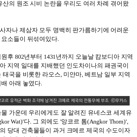
유산의 원조 시비 논란을 우리도 여러 차례 겪어왔
사자나 제삼자 모두 명백히 판가름하기에 어려운
 요소들이 뒤섞여있다.
원후 802년부터 1431년까지 오늘날 캄보디아 지역
아 지역 일대를 지배했던 인도차이나의 패권국이
 태국을 비롯한 라오스, 미얀마, 베트남 일부 지역
배 아래 놓였다.
코르 유적군 벽화 조각에 남겨진 크메르 제국의 전통무예 부조.
축물 가운데 우리에게도 잘 알려진 유네스코 세계유
r Wat)'다. 그 외에도 '앙코르 톰(Angkor Thom)',
m)' 등의 당대 건축물들이 과거 크메르 제국의 수도이자