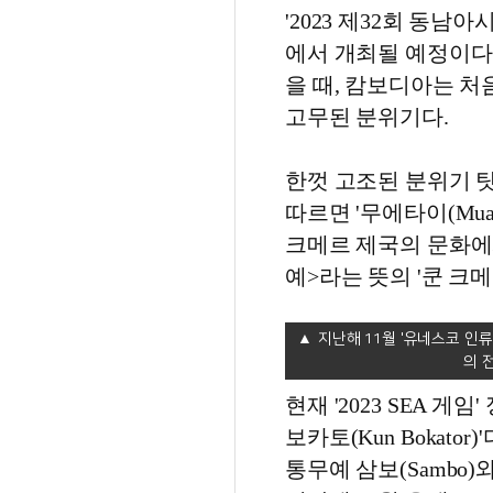
'2023 제32회 동남
에서 개최될 예정이다
을 때, 캄보디아는 
고무된 분위기다.
한껏 고조된 분위기 
따르면 '무에타이(Mua
크메르 제국의 문화에
예>라는 뜻의 '쿤 크메르
지난해 11월 '유네스코 인류무형문
의 전
현재 '2023 SEA 
보카토(Kun Bokat
통무예 삼보(Sambo