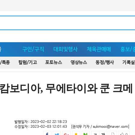
몰
구인/구직
대회및행사
체육관매매
홍보/
/특종
칼럼/기고
포토뉴스
영상뉴스
동정/행사
기록실
 캄보디아, 무에타이와 쿤 크메
발행일자 : 2023-02-02 22:18:23
수정일자 : 2023-02-03 12:01:43
[권석무 기자 / sukmooi@naver.com]