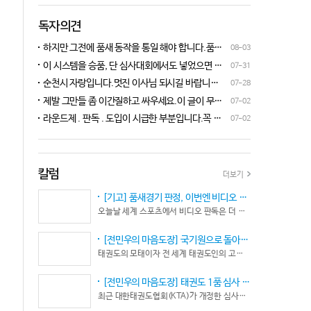
독자의견
하지만 그전에 품새 동작을 통일 해야 합니다.품새
08-03
심판 교육에 여러번 참석 했었는데, 강사 마다 동작
이 시스템을 승품, 단 심사대회에서도 넣었으면 좋
07-31
이 다른데 이래 가지고는 심판들이 제대로 판단을
겠네요.심사위원들이 일부러 불합격시키고, 이 부
순천시 자랑입니다.멋진 이사님 되시길 바랍니다
07-28
할수가 없습니다.하루빨리 강사들이 함께 모여 동
분에 대해서 협회 사무국에 문의하면 카메라 촬영은
^^♡
작을 통일 시켜야지 안그러면 항상 분쟁이 생깁니
제발 그만들 좀 이간질하고 싸우세요.이 글이 무엇
07-02
했는데, 번복이 안된답니다.ㅋㅋㅋㅋㅋ 심사위원들
다.
이 문제인가요?무엇을 얘기하려는지 의도가 무엇
눈이 전부 달라서, 이렇다, 저렇다 말을 할수가 없다
라운드제 . 판독 . 도입이 시급한 부분입니다.꼭 승
07-02
인지품새 발전을 위해 좋은 경기 문화를 위해 다 같
네요. 이렇게 허술한 시스템이 과연 국가 예산을 지
인이 되어 피 땀 흘려 노력하는 선수.코치들이 정정
이 노력해 보자는 그런 글 같은데품새 얘기 하는데
원 받는 태권도인가 싶습니다.
당당하게 결과를 받아 드리도록 만들어야 하며심판
왜 갑자기 심판 가오 얘기에 핑크색 옷 얘기 같은 비
또한 징계 등으로 자존심 상하는 일들이 없어야 하
하 발언에......답답하시니 그러시겠지만 태권도
고 다른 생각 없이 오로지 품새 판정에만 집중 하도
칼럼
더보기
"도" 는 지키시며 발언하세요.심판들 또한 이런 말
록 개선이 되어야 합니다.
나오지 않도록 자존심 상하지 않도록 부단히 노력해
[기고] 품새경기 판정, 이번엔 비디오 판독이다… 더 이상 미룰 수 없다
야 함은 확실합니다.부끄러운 일 들이 없도록 해야
오늘날 세계 스포츠에서 비디오 판독은 더 이상 선택이 아니다. 선수의 땀과 노력, 경기 결과의 공정성을 지키기 위한 최소한의 안전장치이자 국제 스포츠의 보편적인 기준이 됐다.
할 것입니다.그리고 같은 심판 동료들 또한 제발 안
좋게만 보지 말고 잘하는 건 잘한다고 인정해주고
[전민우의 마음도장] 국기원으로 돌아온 한마당… 그 안에서 마주하는 '도장(道場)의 본질’
못하는 건 고치도록 해주셔야지어떠한 글인지 파악
태권도의 모태이자 전 세계 태권도인의 고향, 국기원 도장 위에 다시 뜨거운 기합 소리가 웅장하게 울려 퍼질 예정이다. 오랜만에 국기원에서 펼쳐지는 이번 세계태권도한마당은 단순한 대회 개최를 넘어 국경과 인종, 세대를 넘어 하나의 마음으로 모인 전 세계 태권도인들의 가슴속에 묵직한 설렘과 숭고한 감회를 불러일으킨다.
도 못하고 일방적으로 나쁘게 표현하는 글은 보기가
좋지 않습니다.
[전민우의 마음도장] 태권도 1품 심사 완화... 문턱은 낮아졌지만, 계단은 더욱 가팔라졌다!
최근 대한태권도협회(KTA)가 개정한 심사시행 규정이 도장가에 화두를 던지고 있다. 저연령 1품(단) 심사 시 지정 품새의 추첨 범위와 시기를 완화해 각 시도협회가 사실상 태극 1장부터 5장까지로 지정을 축소할 수 있는 제도적 근거를 마련했다.