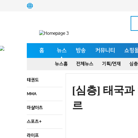
홈
뉴스
방송
커뮤니티
쇼핑
뉴스홈
전체뉴스
기획/연재
심층
태권도
[심층] 태국과
MMA
르
마샬아츠
스포츠+
라이프