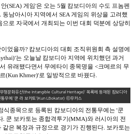
아시안(SEA) 게임'은 오는 5월 캄보디아의 수도 프놈펜
. 동남아시아 지역에서 SEA 게임의 위상을 고려했
처음으로 자국에서 개최되는 이번 대회 덕분에 상당히
탓이었을까? 캄보디아의 대회 조직위원회 측 설명에
ythai)'는 오늘날 캄보디아 지역에 위치했던 과거
서 유래됐다면서 무에타이 종목명을 <크메르의 무
(Kun Khmer)'로 일방적으로 바꿨다.
화유산(the Intangible Cultural Heritage)' 목록에 등재된 캄보디아
통무예 '쿤 라 보카토'(Kun LBokator)
게임' 정식종목으로 등록된 캄보디아의 전통무예는 '쿤
or)'다. 쿤 보카토는 종합격투기(MMA)와 러시아의 전
)와 같은 복장과 규정으로 경기가 진행된다. 보카토는