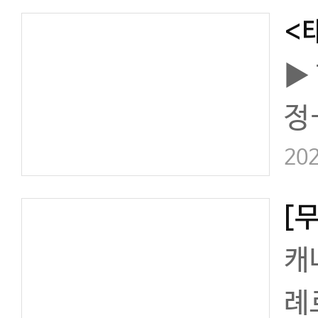
‘
문
▶
강
정
직
202
는
살
캐
례