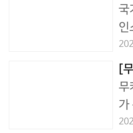
국
ka
인
망태
로
202
카스
단
무
가
부
202