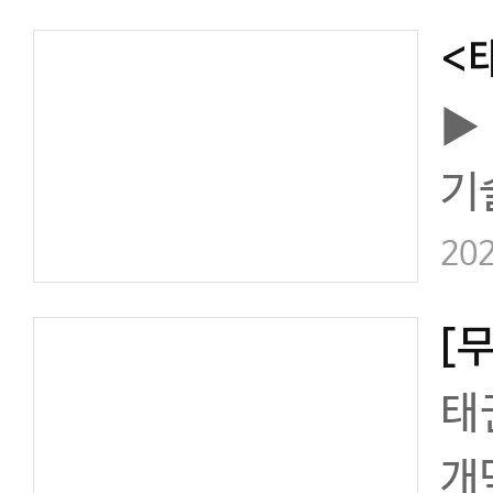
로
시
▶
기
1
202
심
같
태
개