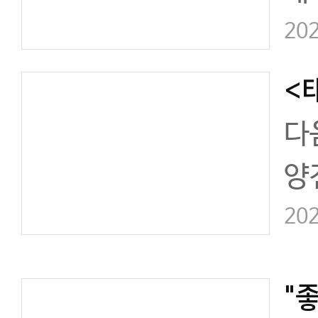
회
202
올
권
다
양
읽
202
누
73