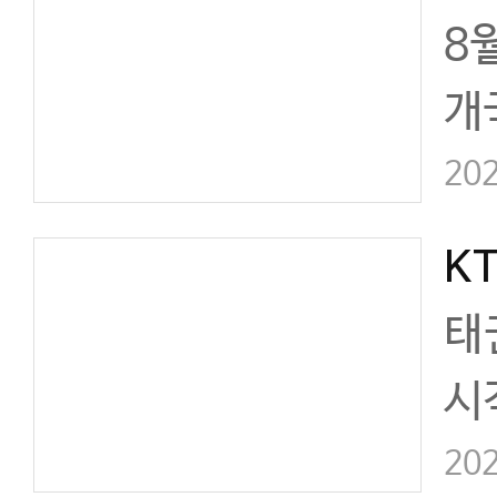
8
개
했
202
밴
를
태
며
시
았
는
202