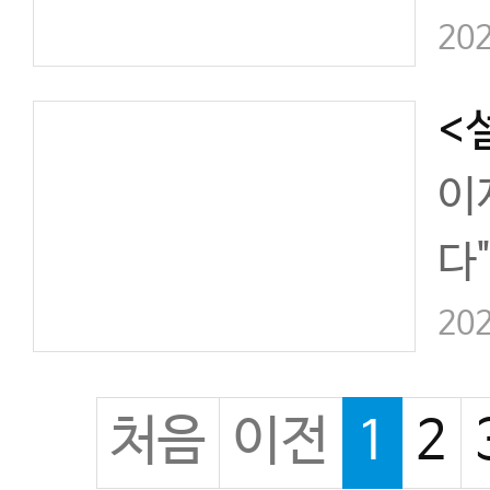
을
202
에
는
이
다
입
202
질
처음
이전
1
2
변