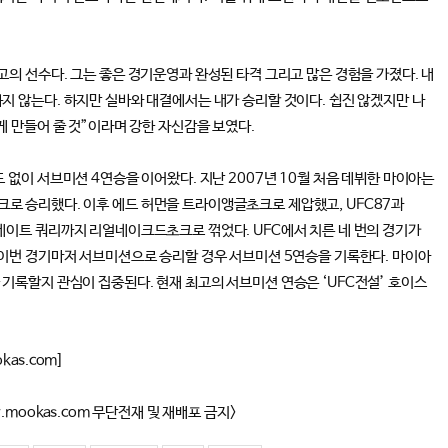
고의 선수다. 그는 좋은 경기운영과 완성된 타격 그리고 많은 경험을 가졌다. 내
지 않는다. 하지만 실바와 대결에서는 내가 승리할 것이다. 쉽진 않겠지만 나
게 만들어 줄 것”이라며 강한 자신감을 보였다.
 없이 서브미션 4연승을 이어왔다. 지난 2007년 10월 처음 데뷔한 마이아는
로 승리했다. 이후 에드 허먼을 트라이앵글초크로 제압했고, UFC87과
네이트 쿼리까지 리얼네이크드초크로 꺾었다. UFC에서 치른 네 번의 경기가
 이번 경기마저 서브미션으로 승리할 경우 서브미션 5연승을 기록한다. 마이아
기록할지 관심이 집중된다. 현재 최고의 서브미션 연승은 ‘UFC전설’ 호이스
kas.com]
w.mookas.com 무단전재 및 재배포 금지>