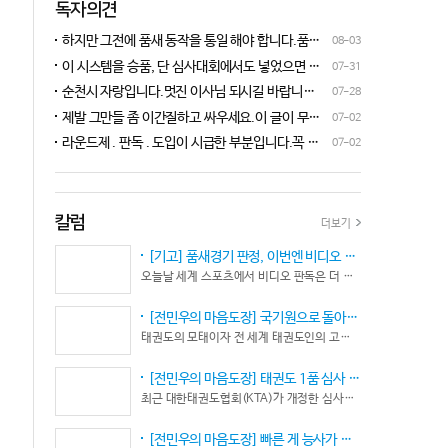
독자의견
하지만 그전에 품새 동작을 통일 해야 합니다.품새
08-03
심판 교육에 여러번 참석 했었는데, 강사 마다 동작
이 시스템을 승품, 단 심사대회에서도 넣었으면 좋
07-31
이 다른데 이래 가지고는 심판들이 제대로 판단을
겠네요.심사위원들이 일부러 불합격시키고, 이 부
순천시 자랑입니다.멋진 이사님 되시길 바랍니다
07-28
할수가 없습니다.하루빨리 강사들이 함께 모여 동
분에 대해서 협회 사무국에 문의하면 카메라 촬영은
^^♡
작을 통일 시켜야지 안그러면 항상 분쟁이 생깁니
제발 그만들 좀 이간질하고 싸우세요.이 글이 무엇
07-02
했는데, 번복이 안된답니다.ㅋㅋㅋㅋㅋ 심사위원들
다.
이 문제인가요?무엇을 얘기하려는지 의도가 무엇
눈이 전부 달라서, 이렇다, 저렇다 말을 할수가 없다
라운드제 . 판독 . 도입이 시급한 부분입니다.꼭 승
07-02
인지품새 발전을 위해 좋은 경기 문화를 위해 다 같
네요. 이렇게 허술한 시스템이 과연 국가 예산을 지
인이 되어 피 땀 흘려 노력하는 선수.코치들이 정정
이 노력해 보자는 그런 글 같은데품새 얘기 하는데
원 받는 태권도인가 싶습니다.
당당하게 결과를 받아 드리도록 만들어야 하며심판
왜 갑자기 심판 가오 얘기에 핑크색 옷 얘기 같은 비
또한 징계 등으로 자존심 상하는 일들이 없어야 하
하 발언에......답답하시니 그러시겠지만 태권도
고 다른 생각 없이 오로지 품새 판정에만 집중 하도
칼럼
더보기
"도" 는 지키시며 발언하세요.심판들 또한 이런 말
록 개선이 되어야 합니다.
나오지 않도록 자존심 상하지 않도록 부단히 노력해
[기고] 품새경기 판정, 이번엔 비디오 판독이다… 더 이상 미룰 수 없다
야 함은 확실합니다.부끄러운 일 들이 없도록 해야
오늘날 세계 스포츠에서 비디오 판독은 더 이상 선택이 아니다. 선수의 땀과 노력, 경기 결과의 공정성을 지키기 위한 최소한의 안전장치이자 국제 스포츠의 보편적인 기준이 됐다.
할 것입니다.그리고 같은 심판 동료들 또한 제발 안
좋게만 보지 말고 잘하는 건 잘한다고 인정해주고
[전민우의 마음도장] 국기원으로 돌아온 한마당… 그 안에서 마주하는 '도장(道場)의 본질’
못하는 건 고치도록 해주셔야지어떠한 글인지 파악
태권도의 모태이자 전 세계 태권도인의 고향, 국기원 도장 위에 다시 뜨거운 기합 소리가 웅장하게 울려 퍼질 예정이다. 오랜만에 국기원에서 펼쳐지는 이번 세계태권도한마당은 단순한 대회 개최를 넘어 국경과 인종, 세대를 넘어 하나의 마음으로 모인 전 세계 태권도인들의 가슴속에 묵직한 설렘과 숭고한 감회를 불러일으킨다.
도 못하고 일방적으로 나쁘게 표현하는 글은 보기가
좋지 않습니다.
[전민우의 마음도장] 태권도 1품 심사 완화... 문턱은 낮아졌지만, 계단은 더욱 가팔라졌다!
최근 대한태권도협회(KTA)가 개정한 심사시행 규정이 도장가에 화두를 던지고 있다. 저연령 1품(단) 심사 시 지정 품새의 추첨 범위와 시기를 완화해 각 시도협회가 사실상 태극 1장부터 5장까지로 지정을 축소할 수 있는 제도적 근거를 마련했다.
[전민우의 마음도장] 빠른 게 능사가 아니다… 엘리트 선수의 '기다림'