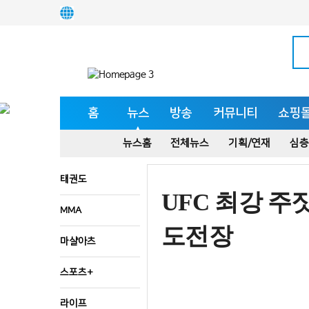
홈
뉴스
방송
커뮤니티
쇼핑
뉴스홈
전체뉴스
기획/연재
심층
태권도
UFC 최강 주
MMA
도전장
마샬아츠
스포츠+
라이프