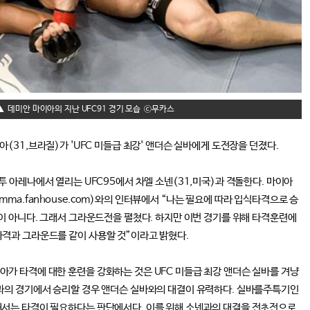
데미안 마이아의 지난 UFC91 경기 모습
아(31,브라질)가 'UFC 미들급 최강' 앤더슨 실바에게 도전장을 던졌다.
투 아레나에서 열리는 UFC95에서 차엘 소넨(31,미국)과 격돌한다. 마이아
ma.fanhouse.com)와의 인터뷰에서 “나는 필요에 따라 입식타격으로 승
편이 아니다. 그래서 그라운드전을 펼쳤다. 하지만 이번 경기를 위해 타격훈련에
격과 그라운드를 같이 사용할 것”이라고 밝혔다.
가 타격에 대한 훈련을 강화하는 것은 UFC 미들급 최강 앤더슨 실바를 겨냥
넨과의 경기에서 승리할 경우 앤더슨 실바와의 대결이 유력하다. 실바를주특기인
해서는 타격이 필요하다는 판단에서다. 이를 위해 소넨과의 대결을 전초전으로