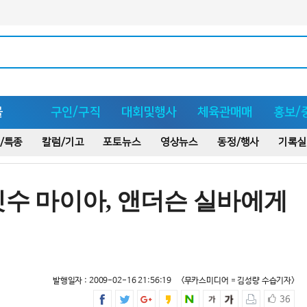
몰
구인/구직
대회및행사
체육관매매
홍보/
/특종
칼럼/기고
포토뉴스
영상뉴스
동정/행사
기록실
짓수 마이아, 앤더슨 실바에게
발행일자 : 2009-02-16 21:56:19
<무카스미디어 = 김성량 수습기자>
36