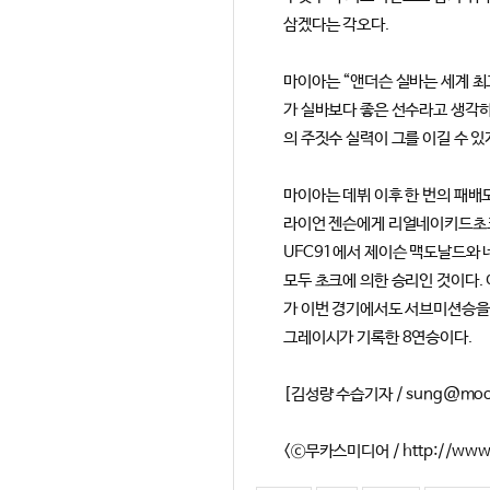
삼겠다는 각오다.
마이아는 “앤더슨 실바는 세계 최
가 실바보다 좋은 선수라고 생각하
의 주짓수 실력이 그를 이길 수 있
마이아는 데뷔 이후 한 번의 패배도
라이언 젠슨에게 리얼네이키드초크
UFC91에서 제이슨 맥도날드와 
모두 초크에 의한 승리인 것이다.
가 이번 경기에서도 서브미션승을 
그레이시가 기록한 8연승이다.
[김성량 수습기자 / sung@moo
<ⓒ무카스미디어 / http://ww