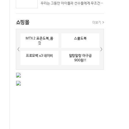
우리는 그동안 아이들과 선수들에게 무조건 “빨리 반응하라”고 다그치기만 했던 것은 아닐까? 진정한 탁월함은 단순히 근육의 수축 속도가 빠른 데서 오지 않는다. 복잡하고 긴박한 1대 1 격투 상황 속에서 ‘언제 멈추고, 언제 폭발할 것인가’를 통제하는 타이밍 조절 능력과 상황 인식(Situational Awareness)에서 온다.
쇼핑몰
더보기
MTX 2 표준도복_품
스쿨도복
깃
프로모백 s3 네이비
말랑말랑 야구공
900원!!