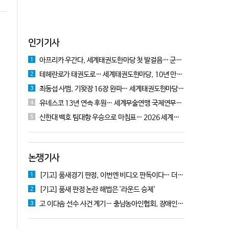
인기기사
아프리카 우간다, 세계태권도한마당 첫 발걸음… 군의관 콘데 "잊지 못할 경험"
1
테헤란로가 태권도로… 세계태권도한마당, 10년 만에 국기원서 개막!
2
최동섭 사범, 기왓장 16장 완파… 세계태권도한마당 주먹격파 우승
3
유네스코 13년 연속 후원… 세계무술연맹 국제연무대회 10월 충주서 개막
4
신한대 백호 팀대항 우승으로 마침표… 2026 세계태권도한마당 폐막
5
논쟁기사
[기고] 품새경기 판정, 이번엔 비디오 판독이다… 더 이상 미룰 수 없다
1
[기고] 품새 판정 논란 해법은 '라운드 승제'
2
고 이다솜 선수 사건 계기… 충남농아인협회, 장애인체육 제도개선 9개 정책 제안
3