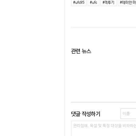
#ufc95
#ufc
#격투기
#데미안 
관련 뉴스
댓글 작성하기