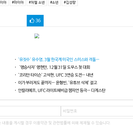
마이아
#마이아
#차엘 소넨
#소넨
#김성량
36
'유짓수' 유수영, 3월 한국계 미국인 스미스와 격돌…
'명승사자' 명현만, 12월 31일 도무스 첫 대회
'코리안 타이슨' 고석현, UFC 3연승 도전… 내년
이가 부러져도 끝까지… 윤형빈, '유튜브 삭제' 걸고
안칼라예프, UFC 라이트헤비급 챔피언 등극… 다게스탄