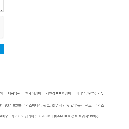
기
의
이용약관
엠캐쉬정책
개인정보보호정책
이메일무단수집거부
31-937-8208(무카스미디어, 광고, 업무 제휴 및 협약 등) | 팩스 : 무카스
판매업 : 제2016-경기파주-0783호 | 청소년 보호 정책 책임자: 한혜진