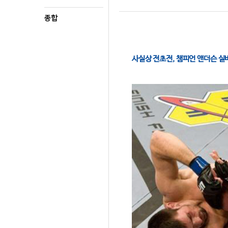
종합
사실상 전초전, 챔피언 앤더슨 실