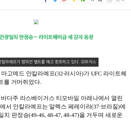
0
 만장일치 판정승… 라이트헤비급 새 강자 등장
안칼라예프가 챔피언 벨트를 메고 환호하고 있다.
마고메드 안칼라예프(32∙러시아)가 UFC 라이트헤
벨트를 거머쥐었다.
 네바다주 라스베이거스 티모바일 아레나에서 열린
이벤트에서 안칼라예프는 알렉스 페레이라(37∙브라질)에
 판정승(49-46, 48-47, 48-47)을 거두며 새로운