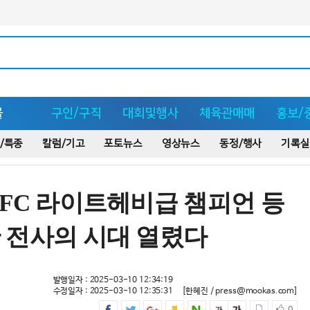
몰
구인/구직
대회및행사
체육관매매
홍보/
/특종
칼럼/기고
포토뉴스
영상뉴스
동정/행사
기록실
UFC 라이트헤비급 챔피언 등
 전사의 시대 열렸다
발행일자 : 2025-03-10 12:34:19
수정일자 : 2025-03-10 12:35:31
[한혜진 / press@mookas.com]