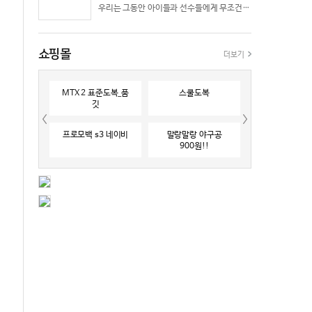
우리는 그동안 아이들과 선수들에게 무조건 “빨리 반응하라”고 다그치기만 했던 것은 아닐까? 진정한 탁월함은 단순히 근육의 수축 속도가 빠른 데서 오지 않는다. 복잡하고 긴박한 1대 1 격투 상황 속에서 ‘언제 멈추고, 언제 폭발할 것인가’를 통제하는 타이밍 조절 능력과 상황 인식(Situational Awareness)에서 온다.
쇼핑몰
더보기
MTX 2 표준도복_품
스쿨도복
깃
프로모백 s3 네이비
말랑말랑 야구공
900원!!