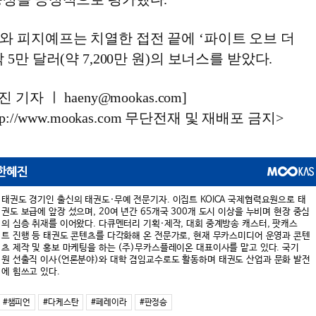
와 피지예프는 치열한 접전 끝에 ‘파이트 오브 더
5만 달러(약 7,200만 원)의 보너스를 받았다.
기자 ㅣ haeny@mookas.com]
://www.mookas.com 무단전재 및 재배포 금지>
한혜진
태권도 경기인 출신의 태권도·무예 전문기자. 이집트 KOICA 국제협력요원으로 태
권도 보급에 앞장 섰으며, 20여 년간 65개국 300개 도시 이상을 누비며 현장 중심
의 심층 취재를 이어왔다. 다큐멘터리 기획·제작, 대회 중계방송 캐스터, 팟캐스
트 진행 등 태권도 콘텐츠를 다각화해 온 전문가로, 현재 무카스미디어 운영과 콘텐
츠 제작 및 홍보 마케팅을 하는 (주)무카스플레이온 대표이사를 맡고 있다. 국기
원 선출직 이사(언론분야)와 대학 겸임교수로도 활동하며 태권도 산업과 문화 발전
에 힘쓰고 있다.
#챔피언
#다케스탄
#페레이라
#판정승