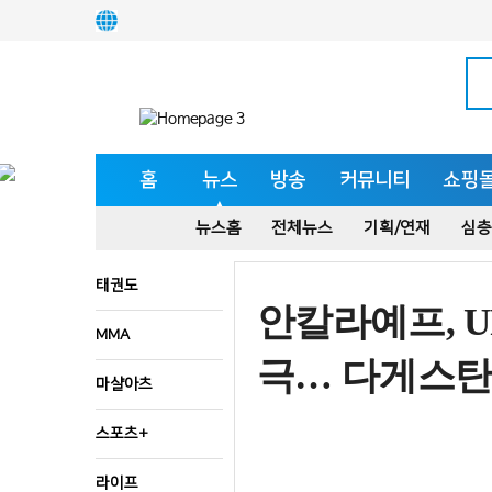
홈
뉴스
방송
커뮤니티
쇼핑
뉴스홈
전체뉴스
기획/연재
심층
태권도
안칼라예프, 
MMA
극… 다게스탄
마샬아츠
스포츠+
라이프