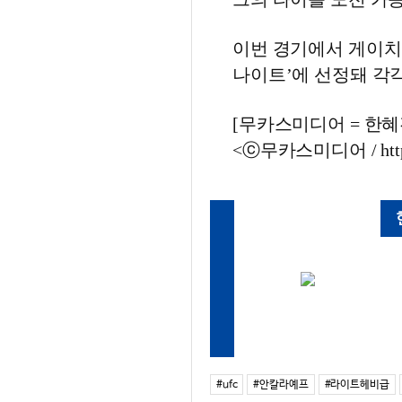
이번 경기에서 게이치
나이트’에 선정돼 각각 
[무카스미디어 = 한혜진 
<ⓒ무카스미디어 / http
#ufc
#안칼라예프
#라이트헤비급