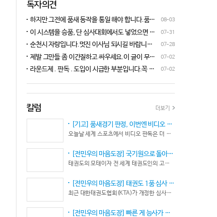
독자의견
하지만 그전에 품새 동작을 통일 해야 합니다.품새
08-03
심판 교육에 여러번 참석 했었는데, 강사 마다 동작
이 시스템을 승품, 단 심사대회에서도 넣었으면 좋
07-31
이 다른데 이래 가지고는 심판들이 제대로 판단을
겠네요.심사위원들이 일부러 불합격시키고, 이 부
순천시 자랑입니다.멋진 이사님 되시길 바랍니다
07-28
할수가 없습니다.하루빨리 강사들이 함께 모여 동
분에 대해서 협회 사무국에 문의하면 카메라 촬영은
^^♡
작을 통일 시켜야지 안그러면 항상 분쟁이 생깁니
제발 그만들 좀 이간질하고 싸우세요.이 글이 무엇
07-02
했는데, 번복이 안된답니다.ㅋㅋㅋㅋㅋ 심사위원들
다.
이 문제인가요?무엇을 얘기하려는지 의도가 무엇
눈이 전부 달라서, 이렇다, 저렇다 말을 할수가 없다
라운드제 . 판독 . 도입이 시급한 부분입니다.꼭 승
07-02
인지품새 발전을 위해 좋은 경기 문화를 위해 다 같
네요. 이렇게 허술한 시스템이 과연 국가 예산을 지
인이 되어 피 땀 흘려 노력하는 선수.코치들이 정정
이 노력해 보자는 그런 글 같은데품새 얘기 하는데
원 받는 태권도인가 싶습니다.
당당하게 결과를 받아 드리도록 만들어야 하며심판
왜 갑자기 심판 가오 얘기에 핑크색 옷 얘기 같은 비
또한 징계 등으로 자존심 상하는 일들이 없어야 하
하 발언에......답답하시니 그러시겠지만 태권도
고 다른 생각 없이 오로지 품새 판정에만 집중 하도
칼럼
더보기
"도" 는 지키시며 발언하세요.심판들 또한 이런 말
록 개선이 되어야 합니다.
나오지 않도록 자존심 상하지 않도록 부단히 노력해
[기고] 품새경기 판정, 이번엔 비디오 판독이다… 더 이상 미룰 수 없다
야 함은 확실합니다.부끄러운 일 들이 없도록 해야
오늘날 세계 스포츠에서 비디오 판독은 더 이상 선택이 아니다. 선수의 땀과 노력, 경기 결과의 공정성을 지키기 위한 최소한의 안전장치이자 국제 스포츠의 보편적인 기준이 됐다.
할 것입니다.그리고 같은 심판 동료들 또한 제발 안
좋게만 보지 말고 잘하는 건 잘한다고 인정해주고
[전민우의 마음도장] 국기원으로 돌아온 한마당… 그 안에서 마주하는 '도장(道場)의 본질’
못하는 건 고치도록 해주셔야지어떠한 글인지 파악
태권도의 모태이자 전 세계 태권도인의 고향, 국기원 도장 위에 다시 뜨거운 기합 소리가 웅장하게 울려 퍼질 예정이다. 오랜만에 국기원에서 펼쳐지는 이번 세계태권도한마당은 단순한 대회 개최를 넘어 국경과 인종, 세대를 넘어 하나의 마음으로 모인 전 세계 태권도인들의 가슴속에 묵직한 설렘과 숭고한 감회를 불러일으킨다.
도 못하고 일방적으로 나쁘게 표현하는 글은 보기가
좋지 않습니다.
[전민우의 마음도장] 태권도 1품 심사 완화... 문턱은 낮아졌지만, 계단은 더욱 가팔라졌다!
최근 대한태권도협회(KTA)가 개정한 심사시행 규정이 도장가에 화두를 던지고 있다. 저연령 1품(단) 심사 시 지정 품새의 추첨 범위와 시기를 완화해 각 시도협회가 사실상 태극 1장부터 5장까지로 지정을 축소할 수 있는 제도적 근거를 마련했다.
[전민우의 마음도장] 빠른 게 능사가 아니다… 엘리트 선수의 '기다림'