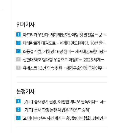
인기기사
아프리카 우간다, 세계태권도한마당 첫 발걸음… 군의관 콘데 "잊지 못할 경험"
1
테헤란로가 태권도로… 세계태권도한마당, 10년 만에 국기원서 개막!
2
최동섭 사범, 기왓장 16장 완파… 세계태권도한마당 주먹격파 우승
3
신한대 백호 팀대항 우승으로 마침표… 2026 세계태권도한마당 폐막
4
유네스코 13년 연속 후원… 세계무술연맹 국제연무대회 10월 충주서 개막
5
논쟁기사
[기고] 품새경기 판정, 이번엔 비디오 판독이다… 더 이상 미룰 수 없다
1
[기고] 품새 판정 논란 해법은 '라운드 승제'
2
고 이다솜 선수 사건 계기… 충남농아인협회, 장애인체육 제도개선 9개 정책 제안
3