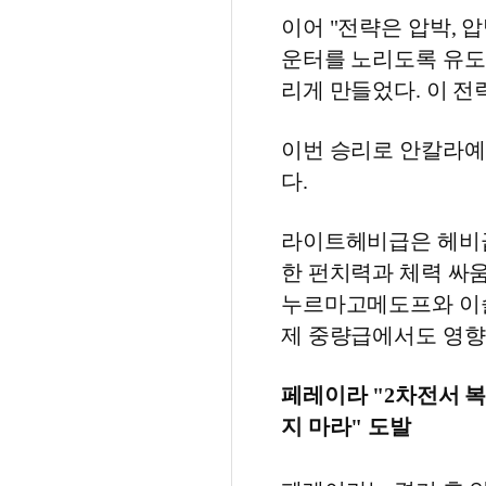
이어 "전략은 압박, 
운터를 노리도록 유도
리게 만들었다. 이 전
이번 승리로 안칼라예
다.
라이트헤비급은 헤비급(
한 펀치력과 체력 싸움
누르마고메도프와 이
제 중량급에서도 영향
페레이라 "2차전서 
지 마라" 도발