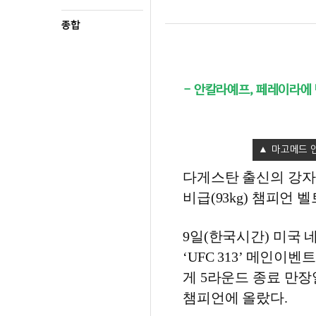
종합
- 안칼라예프, 페레이라에
마고메드 
다게스탄 출신의 강자 
비급(93kg) 챔피언 
9일(한국시간) 미국
‘UFC 313’ 메인
게 5라운드 종료 만장일치
챔피언에 올랐다.