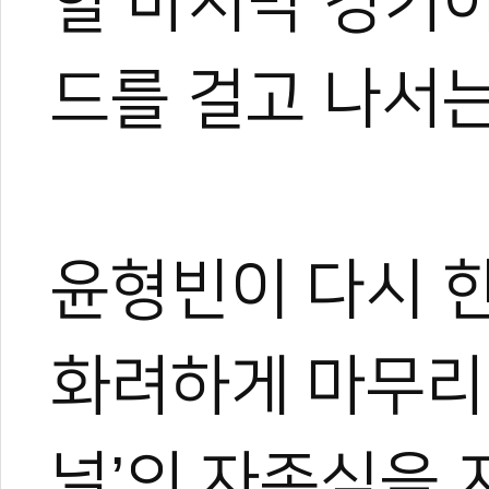
할 마지막 경기
로드FC 2024
격투 선수와 일반
‘UFC 4연승’ 사
드를 걸고 나서는
제자 양성에 나선 
태권 파이터 홍영
윤형빈이 다시 한
화려하게 마무리할
널’의 자존심을 