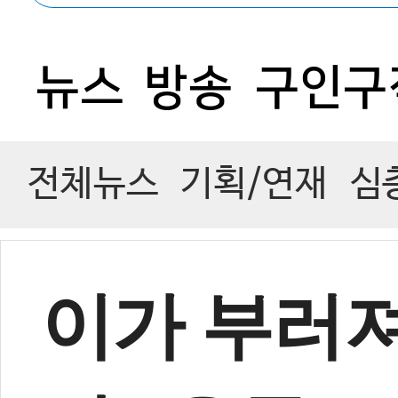
0
뉴스
방송
구인구
전체뉴스
기획/연재
심
이가 부러