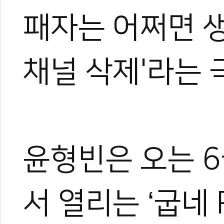
패자는 어쩌면 
채널 삭제'라는 
윤형빈은 오는 6
0
서 열리는 ‘굽네 R
#로드fc
#윤형빈
#밴쯔
#격투기
#유튜브채널