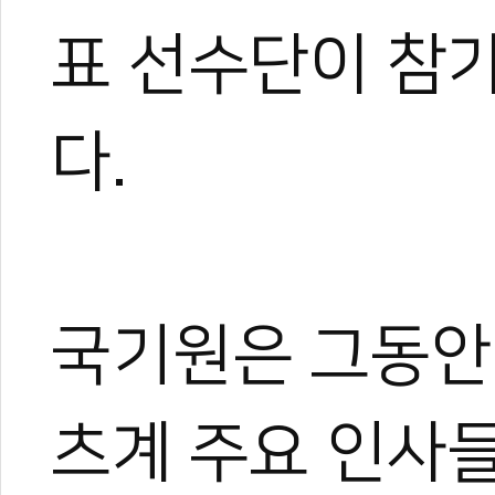
표 선수단이 참가
다.
관련 뉴스
테헤란로가 태권도
국기원·세이브더
[전민우의 마음도
국기원은 그동안
국기원 태권도연구
2026 세계태권도
츠계 주요 인사