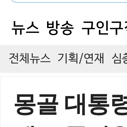
0
뉴스
방송
구인구
전체뉴스
기획/연재
심
몽골 대통령