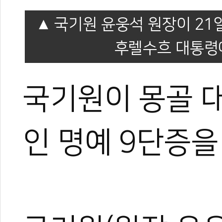
국기원 윤웅석 원장이 2
후렐수흐 대통령
국기원이 몽골 
인 명예 9단증을