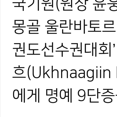
국기원(원장 윤웅
몽골 울란바토르
권도선수권대회’
0
흐(Ukhnaagiin
#국기원
#몽골
#대통령
#명예단증
#후렐수흐
#아시아태권도선수권
에게 명예 9단증