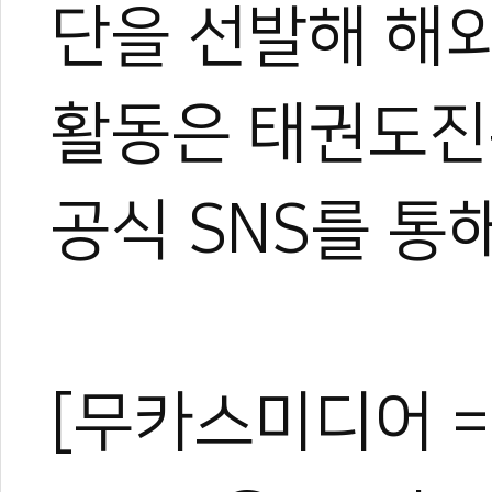
단을 선발해 해외
태권도 보급 넘어
태권도 봉사단, 
활동은 태권도진
공식 SNS를 통
[무카스미디어 =