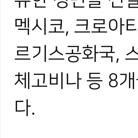
멕시코, 크로아티
르기스공화국, 
체고비나 등 8개
0
다.
#해외봉사단
#봉사단
#태권도봉사
#태권도진흥재단
#태권도원
#멕시코
로아티아
#우즈베키스탄
#일본
#키르기스공화국
#스리랑카
#피지