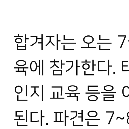
태권도 경기인 출신의 태권도
트 KOICA 국제협력요원으
며, 20여 년간 65개국 30
장 중심의 심층 취재를 이어
작, 대회 중계방송 캐스터, 
합겨자는 오는 
텐츠를 다각화해 온 전문가로
과 콘텐츠 제작 및 홍보 마
이온 대표이사를 맡고 있다.
육에 참가한다. 
야)와 대학 겸임교수로도 활
화 발전에 힘쓰고 있다.
인지 교육 등을 
된다. 파견은 7