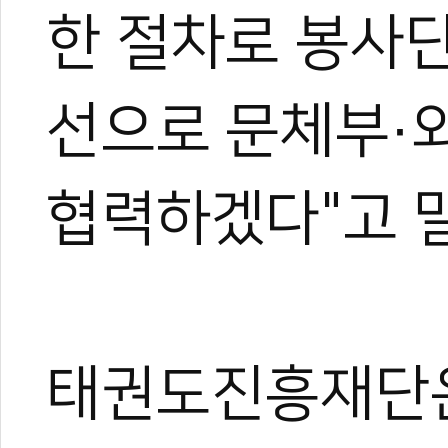
한 절차로 봉사
선으로 문체부·외
협력하겠다"고 
관련 뉴스
태권도진흥재단은
태권도 봉사단 50
태권도진흥재단, 
세계행복나눔태권도