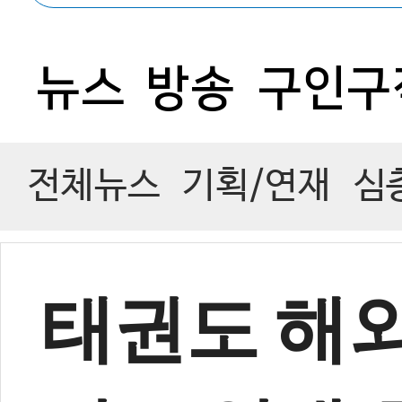
뉴스
방송
구인구
전체뉴스
기획/연재
심
태권도 해외