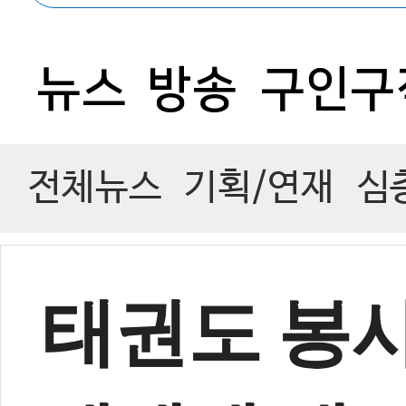
0
뉴스
방송
구인구
전체뉴스
기획/연재
심
태권도 봉사