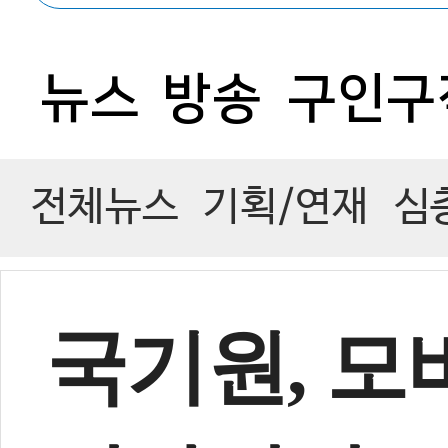
0
뉴스
방송
구인구
전체뉴스
기획/연재
심
국기원, 모