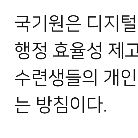
박규태
국기원은 디지털
운동을 좋아해 다양한 스포
은 특별했다.
대학에서 전공하며 시범단으
로 즐겼다.
행정 효율성 제고
그러다 우연히 영상 제작에 
은 세상을 보게 되었고, 자
기 시작했다.
수련생들의 개인
지금은 국내외를 누비며 현장
가며 다방면으로 성장 중이다
아직은 미생이지만, 프로페
는 방침이다.
며 끊임없이 도전한다.