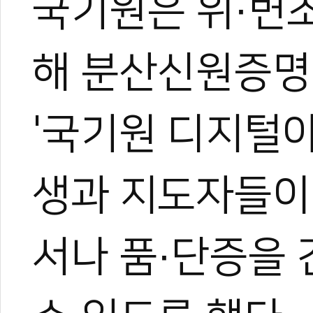
국기원은 위·변조
해 분산신원증명(
0
'국기원 디지털아
#국기원
#품증
#단증
#국기원 품단증
#품단증
#티콘
#블록체인
생과 지도자들이
서나 품·단증을 