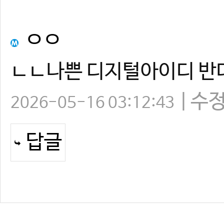
ㅇㅇ
ㄴㄴ나쁜 디지털아이디 반
수
2026-05-16 03:12:43
답글