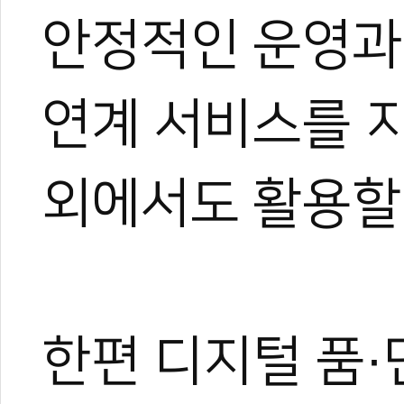
관련 뉴스
안정적인 운영과
테헤란로가 태권도
국기원·세이브더
[전민우의 마음도
연계 서비스를 
국기원 태권도연구
2026 세계태권도
외에서도 활용할
한편 디지털 품·