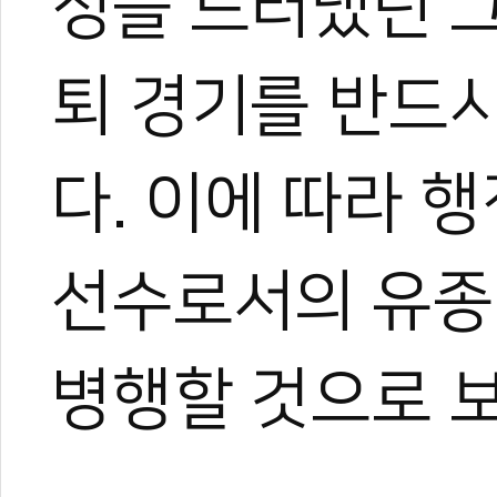
정을 드러냈던 그
퇴 경기를 반드시
다. 이에 따라 
선수로서의 유종
관련 뉴스
안광민, 종료 0.
나고야AG, 태권도
병행할 것으로 
대한체육회, 반기
2026 나고야 
[무카스TV-고수