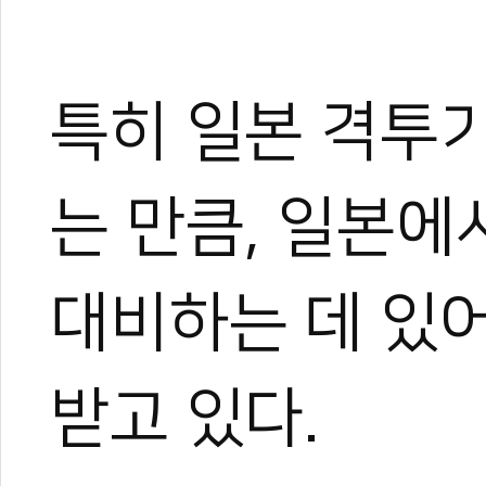
한혜진
태권도 경기인 출신의 태권도
특히 일본 격투
트 KOICA 국제협력요원으
며, 20여 년간 65개국 30
장 중심의 심층 취재를 이어
는 만큼, 일본
작, 대회 중계방송 캐스터, 
텐츠를 다각화해 온 전문가로
과 콘텐츠 제작 및 홍보 마
대비하는 데 있
이온 대표이사를 맡고 있다.
야)와 대학 겸임교수로도 활
화 발전에 힘쓰고 있다.
받고 있다.