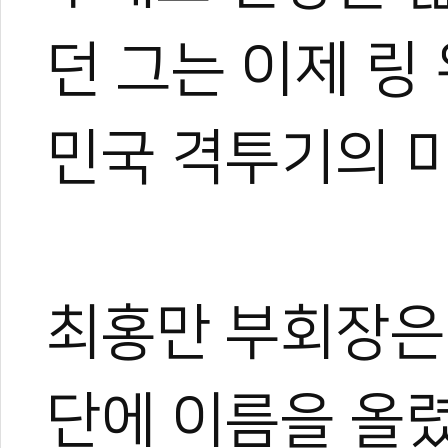
던 그는 이제 링
민국 격투기의 
최홍만 부회장은
0
단에 이름을 올렸
#최홍만
#mma
#나고야
#아시안게임
#부회장
#k1