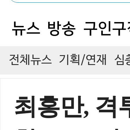
뉴스
방송
구인구
전체뉴스
기획/연재
심
최홍만, 격