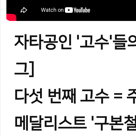
자타공인 '고수'들
그]
다섯 번째 고수 =
메달리스트 '구본철