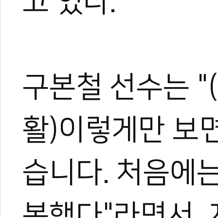
고 있다.
구본철 선수는 "
활)이렇게만 보면
관련 뉴스
습니다. 처음에
정종원 병원장,
안광민, 종료 0.
복했다"라면서, 
나고야AG, 태권도