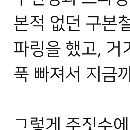
#구본철
#주짓수
#아시안게임
#고수로그
#격투기
#MMA
#OPMT
본적 없던 구본
파링을 했고, 거
푹 빠져서 지금까
그렇게 주짓수에 