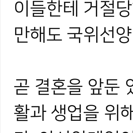
이들한테 거절당
만해도 국위선양
곧 결혼을 앞둔 
활과 생업을 위해