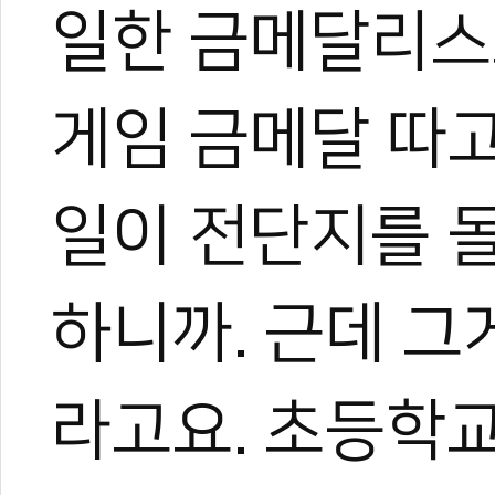
일한 금메달리스
운동을 좋아해 다양한 스포
은 특별했다.
대학에서 전공하며 시범단으
게임 금메달 따고
로 즐겼다.
그러다 우연히 영상 제작에 
은 세상을 보게 되었고, 자
일이 전단지를 
기 시작했다.
지금은 국내외를 누비며 현장
가며 다방면으로 성장 중이다
하니까. 근데 
아직은 미생이지만, 프로페
며 끊임없이 도전한다.
라고요. 초등학