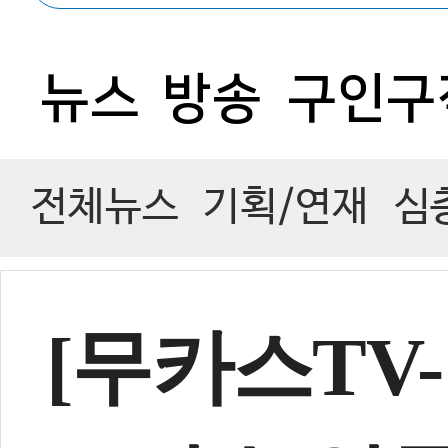
뉴스
방송
구인구
1
전체뉴스
기획/연재
심
[무카스TV