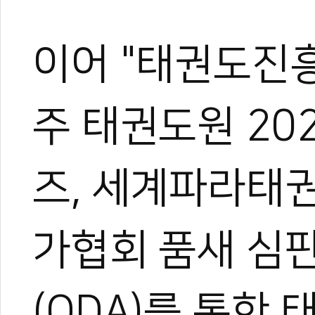
이어 "태권도진흥
관련 뉴스
무주 태권도원, 9
주 태권도원 2
장수 태권도 교실
AI시대 IOC·
정종원 병원장,
즈, 세계파라태
태권도원배 전국선
가협회 품새 심
(ODA)를 통한