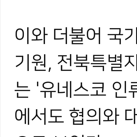
이와 더불어 국
박규태
기원, 전북특별
운동을 좋아해 다양한 스포
은 특별했다.
대학에서 전공하며 시범단으
는 '유네스코 인
로 즐겼다.
그러다 우연히 영상 제작에 
은 세상을 보게 되었고, 자
에서도 협의와 대
기 시작했다.
지금은 국내외를 누비며 현장
가며 다방면으로 성장 중이다