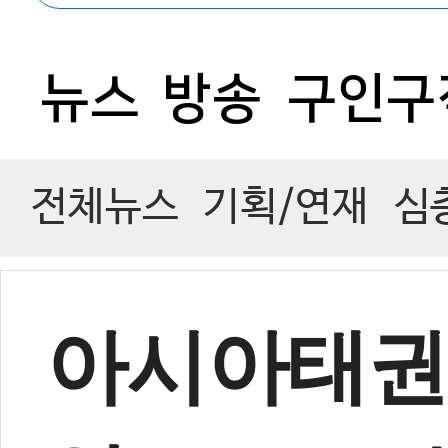
0
뉴스
방송
구인구
전체뉴스
기획/연재
심
아시아태권