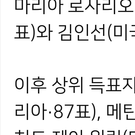
마리아 로사리오
표)와 김인선(미
한혜진
태권도 경기인 출신의 태권도
트 KOICA 국제협력요원으
며, 20여 년간 65개국 30
이후 상위 득표자
장 중심의 심층 취재를 이어
작, 대회 중계방송 캐스터, 
텐츠를 다각화해 온 전문가로
리아·87표), 메
과 콘텐츠 제작 및 홍보 마
이온 대표이사를 맡고 있다.
야)와 대학 겸임교수로도 활
화 발전에 힘쓰고 있다.