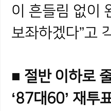
이 흔들림 없이
2
보좌하겠다”고 
■ 절반 이하로 
‘87대60’ 재투
#조정원
#양진방
#정국현
#세계태권도연맹
#부총재
#총재
#집행위원
인선