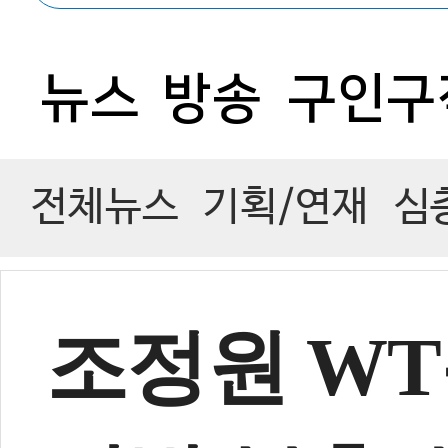
2
뉴스
방송
구인구
전체뉴스
기획/연재
심
조정원 WT