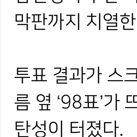
막판까지 치열한
투표 결과가 스
름 옆 ‘98표’
탄성이 터졌다.