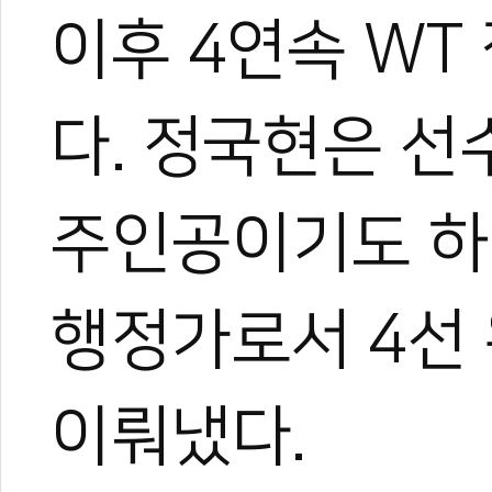
이후 4연속 WT
다. 정국현은 선
주인공이기도 하다
행정가로서 4선
이뤄냈다.