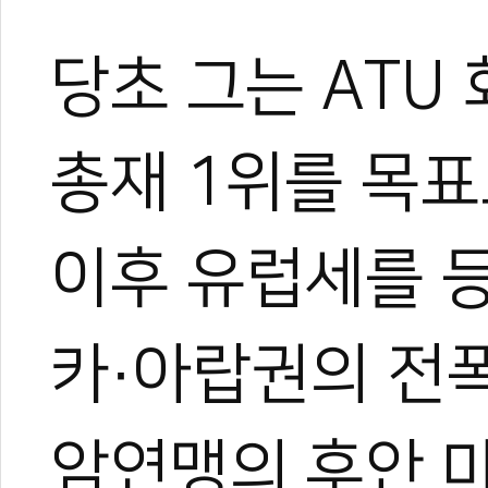
당초 그는 ATU
총재 1위를 목표
이후 유럽세를 
카·아랍권의 전폭
암연맹의 후안 