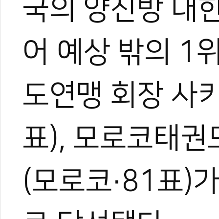
국의 양진방 대
어 예상 밖의 1
도연맹 회장 사
표), 모로코태권
(모로코·81표)