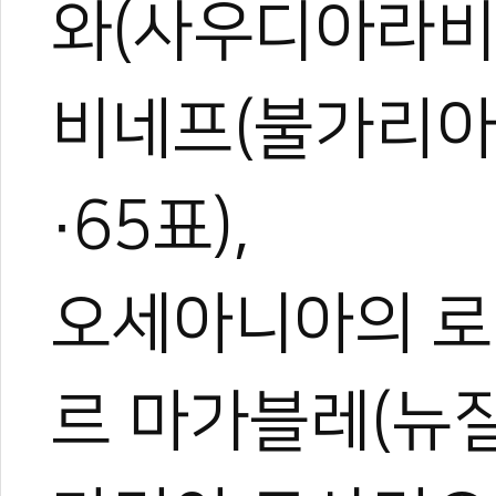
와(사우디아라비아
비네프(불가리아·
·65표),
오세아니아의 로렌
르 마가블레(뉴질