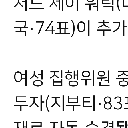
처드 제이 워릭(
국·74표)이 추
여성 집행위원 
두자(지부티·83