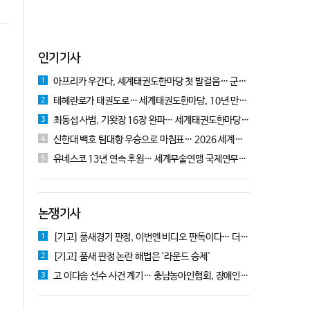
인기기사
아프리카 우간다, 세계태권도한마당 첫 발걸음… 군의관 콘데 "잊지 못할 경험"
1
테헤란로가 태권도로… 세계태권도한마당, 10년 만에 국기원서 개막!
2
최동섭 사범, 기왓장 16장 완파… 세계태권도한마당 주먹격파 우승
3
신한대 백호 팀대항 우승으로 마침표… 2026 세계태권도한마당 폐막
4
유네스코 13년 연속 후원… 세계무술연맹 국제연무대회 10월 충주서 개막
5
논쟁기사
[기고] 품새경기 판정, 이번엔 비디오 판독이다… 더 이상 미룰 수 없다
1
[기고] 품새 판정 논란 해법은 '라운드 승제'
2
고 이다솜 선수 사건 계기… 충남농아인협회, 장애인체육 제도개선 9개 정책 제안
3