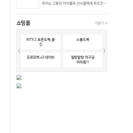
우리는 그동안 아이들과 선수들에게 무조건 “빨리 반응하라”고 다그치기만 했던 것은 아닐까? 진정한 탁월함은 단순히 근육의 수축 속도가 빠른 데서 오지 않는다. 복잡하고 긴박한 1대 1 격투 상황 속에서 ‘언제 멈추고, 언제 폭발할 것인가’를 통제하는 타이밍 조절 능력과 상황 인식(Situational Awareness)에서 온다.
쇼핑몰
더보기
MTX 2 표준도복_품
스쿨도복
깃
프로모백 s3 네이비
말랑말랑 야구공
900원!!