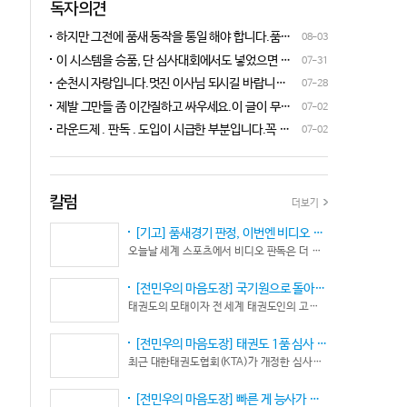
독자의견
하지만 그전에 품새 동작을 통일 해야 합니다.품새
08-03
심판 교육에 여러번 참석 했었는데, 강사 마다 동작
이 시스템을 승품, 단 심사대회에서도 넣었으면 좋
07-31
이 다른데 이래 가지고는 심판들이 제대로 판단을
겠네요.심사위원들이 일부러 불합격시키고, 이 부
순천시 자랑입니다.멋진 이사님 되시길 바랍니다
07-28
할수가 없습니다.하루빨리 강사들이 함께 모여 동
분에 대해서 협회 사무국에 문의하면 카메라 촬영은
^^♡
작을 통일 시켜야지 안그러면 항상 분쟁이 생깁니
제발 그만들 좀 이간질하고 싸우세요.이 글이 무엇
07-02
했는데, 번복이 안된답니다.ㅋㅋㅋㅋㅋ 심사위원들
다.
이 문제인가요?무엇을 얘기하려는지 의도가 무엇
눈이 전부 달라서, 이렇다, 저렇다 말을 할수가 없다
라운드제 . 판독 . 도입이 시급한 부분입니다.꼭 승
07-02
인지품새 발전을 위해 좋은 경기 문화를 위해 다 같
네요. 이렇게 허술한 시스템이 과연 국가 예산을 지
인이 되어 피 땀 흘려 노력하는 선수.코치들이 정정
이 노력해 보자는 그런 글 같은데품새 얘기 하는데
원 받는 태권도인가 싶습니다.
당당하게 결과를 받아 드리도록 만들어야 하며심판
왜 갑자기 심판 가오 얘기에 핑크색 옷 얘기 같은 비
또한 징계 등으로 자존심 상하는 일들이 없어야 하
하 발언에......답답하시니 그러시겠지만 태권도
고 다른 생각 없이 오로지 품새 판정에만 집중 하도
칼럼
더보기
"도" 는 지키시며 발언하세요.심판들 또한 이런 말
록 개선이 되어야 합니다.
나오지 않도록 자존심 상하지 않도록 부단히 노력해
[기고] 품새경기 판정, 이번엔 비디오 판독이다… 더 이상 미룰 수 없다
야 함은 확실합니다.부끄러운 일 들이 없도록 해야
오늘날 세계 스포츠에서 비디오 판독은 더 이상 선택이 아니다. 선수의 땀과 노력, 경기 결과의 공정성을 지키기 위한 최소한의 안전장치이자 국제 스포츠의 보편적인 기준이 됐다.
할 것입니다.그리고 같은 심판 동료들 또한 제발 안
좋게만 보지 말고 잘하는 건 잘한다고 인정해주고
[전민우의 마음도장] 국기원으로 돌아온 한마당… 그 안에서 마주하는 '도장(道場)의 본질’
못하는 건 고치도록 해주셔야지어떠한 글인지 파악
태권도의 모태이자 전 세계 태권도인의 고향, 국기원 도장 위에 다시 뜨거운 기합 소리가 웅장하게 울려 퍼질 예정이다. 오랜만에 국기원에서 펼쳐지는 이번 세계태권도한마당은 단순한 대회 개최를 넘어 국경과 인종, 세대를 넘어 하나의 마음으로 모인 전 세계 태권도인들의 가슴속에 묵직한 설렘과 숭고한 감회를 불러일으킨다.
도 못하고 일방적으로 나쁘게 표현하는 글은 보기가
좋지 않습니다.
[전민우의 마음도장] 태권도 1품 심사 완화... 문턱은 낮아졌지만, 계단은 더욱 가팔라졌다!
최근 대한태권도협회(KTA)가 개정한 심사시행 규정이 도장가에 화두를 던지고 있다. 저연령 1품(단) 심사 시 지정 품새의 추첨 범위와 시기를 완화해 각 시도협회가 사실상 태극 1장부터 5장까지로 지정을 축소할 수 있는 제도적 근거를 마련했다.
[전민우의 마음도장] 빠른 게 능사가 아니다… 엘리트 선수의 '기다림'