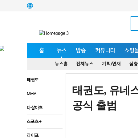
홈
뉴스
방송
커뮤니티
쇼핑
뉴스홈
전체뉴스
기획/연재
심층
태권도
태권도, 유네스
MMA
공식 출범
마샬아츠
스포츠+
라이프