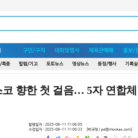
몰
구인/구직
대회및행사
체육관매매
홍보/
/특종
칼럼/기고
포토뉴스
영상뉴스
동정/행사
기록실
코 향한 첫 걸음… 5자 연합체
발행일자 : 2025-08-11 11:06:05
수정일자 : 2025-08-11 11:06:23
[박규태 / pd@mookas.com]