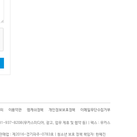
기
의
이용약관
엠캐쉬정책
개인정보보호정책
이메일무단수집거부
31-937-8208(무카스미디어, 광고, 업무 제휴 및 협약 등) | 팩스 : 무카스
판매업 : 제2016-경기파주-0783호 | 청소년 보호 정책 책임자: 한혜진