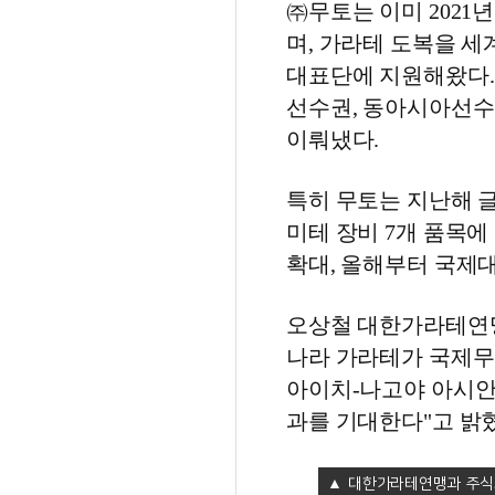
㈜무토는 이미 202
며, 가라테 도복을 세
대표단에 지원해왔다.
선수권, 동아시아선수
이뤄냈다.
특히 무토는 지난해 글
미테 장비 7개 품목에
확대, 올해부터 국제
오상철 대한가라테연맹
나라 가라테가 국제무대
아이치-나고야 아시안
과를 기대한다"고 밝
대한가라테연맹과 주식회