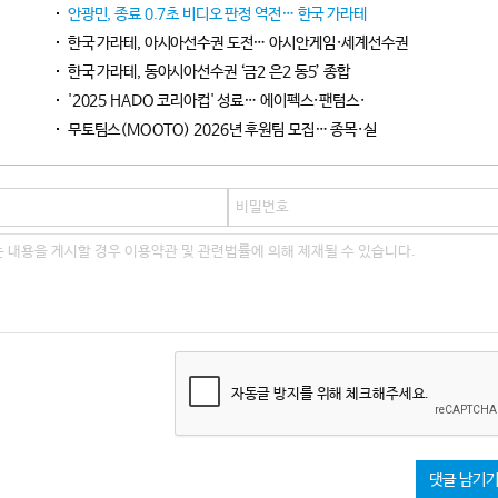
안광민, 종료 0.7초 비디오 판정 역전… 한국 가라테
한국 가라테, 아시아선수권 도전… 아시안게임·세계선수권
한국 가라테, 동아시아선수권 ‘금2 은2 동5’ 종합
'2025 HADO 코리아컵' 성료… 에이펙스·팬텀스·
무토팀스(MOOTO) 2026년 후원팀 모집… 종목·실
자동글 방지를 위해 체크해주세요.
댓글 남기