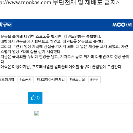
://www.mookas.com 무단전재 및 재배포 금지>
박규태
운동을 좋아해 다양한 스포츠를 했지만, 태권도만큼은 특별했다.
대학에서 전공하며 시범단으로 뛰었고, 태권도를 온몸으로 즐겼다.
그러다 우연히 영상 제작에 관심을 가지게 되며 더 넓은 세상을 보게 되었고, 자연
스럽게 영상 PD의 길을 걷기 시작했다.
지금은 국내외를 누비며 현장을 담고, 기자로서 글도 써가며 다방면으로 성장 중이
다.
아직은 미생이지만, 프로페셔널한 멀티플레이어를 꿈꾸며 끊임없이 도전한다.
#후원계약
#스폰서
#나고야아시안게임
#파트너십
#윈윈
0