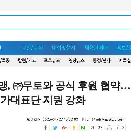
몰
구인/구직
대회및행사
체육관매매
홍보/
/특종
칼럼/기고
포토뉴스
영상뉴스
동정/행사
기록실
, ㈜무토와 공식 후원 협약…
국가대표단 지원 강화
발행일자 : 2025-04-27 19:53:03
[박규태 / pd@mookas.com]
0