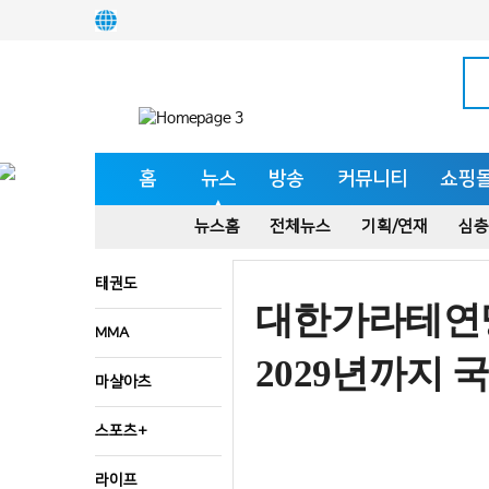
홈
뉴스
방송
커뮤니티
쇼핑
뉴스홈
전체뉴스
기획/연재
심층
태권도
대한가라테연맹
MMA
2029년까지 
마샬아츠
스포츠+
라이프