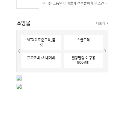
우리는 그동안 아이들과 선수들에게 무조건 “빨리 반응하라”고 다그치기만 했던 것은 아닐까? 진정한 탁월함은 단순히 근육의 수축 속도가 빠른 데서 오지 않는다. 복잡하고 긴박한 1대 1 격투 상황 속에서 ‘언제 멈추고, 언제 폭발할 것인가’를 통제하는 타이밍 조절 능력과 상황 인식(Situational Awareness)에서 온다.
쇼핑몰
더보기
MTX 2 표준도복_품
스쿨도복
깃
프로모백 s3 네이비
말랑말랑 야구공
900원!!