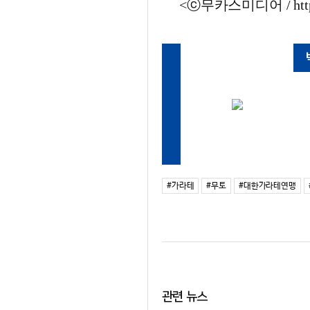
<ⓒ무카스미디어 / http
#가라테
#무토
#대한가라테연맹
관련 뉴스