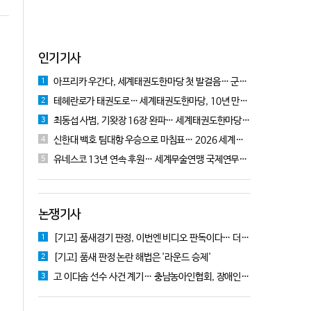
인기기사
아프리카 우간다, 세계태권도한마당 첫 발걸음… 군의관 콘데 "잊지 못할 경험"
1
테헤란로가 태권도로… 세계태권도한마당, 10년 만에 국기원서 개막!
2
최동섭 사범, 기왓장 16장 완파… 세계태권도한마당 주먹격파 우승
3
신한대 백호 팀대항 우승으로 마침표… 2026 세계태권도한마당 폐막
4
유네스코 13년 연속 후원… 세계무술연맹 국제연무대회 10월 충주서 개막
5
논쟁기사
[기고] 품새경기 판정, 이번엔 비디오 판독이다… 더 이상 미룰 수 없다
1
[기고] 품새 판정 논란 해법은 '라운드 승제'
2
고 이다솜 선수 사건 계기… 충남농아인협회, 장애인체육 제도개선 9개 정책 제안
3