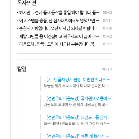
독자의견
하지만 그전에 품새 동작을 통일 해야 합니다.품새
08-03
심판 교육에 여러번 참석 했었는데, 강사 마다 동작
이 시스템을 승품, 단 심사대회에서도 넣었으면 좋
07-31
이 다른데 이래 가지고는 심판들이 제대로 판단을
겠네요.심사위원들이 일부러 불합격시키고, 이 부
순천시 자랑입니다.멋진 이사님 되시길 바랍니다
07-28
할수가 없습니다.하루빨리 강사들이 함께 모여 동
분에 대해서 협회 사무국에 문의하면 카메라 촬영은
^^♡
작을 통일 시켜야지 안그러면 항상 분쟁이 생깁니
제발 그만들 좀 이간질하고 싸우세요.이 글이 무엇
07-02
했는데, 번복이 안된답니다.ㅋㅋㅋㅋㅋ 심사위원들
다.
이 문제인가요?무엇을 얘기하려는지 의도가 무엇
눈이 전부 달라서, 이렇다, 저렇다 말을 할수가 없다
라운드제 . 판독 . 도입이 시급한 부분입니다.꼭 승
07-02
인지품새 발전을 위해 좋은 경기 문화를 위해 다 같
네요. 이렇게 허술한 시스템이 과연 국가 예산을 지
인이 되어 피 땀 흘려 노력하는 선수.코치들이 정정
이 노력해 보자는 그런 글 같은데품새 얘기 하는데
원 받는 태권도인가 싶습니다.
당당하게 결과를 받아 드리도록 만들어야 하며심판
왜 갑자기 심판 가오 얘기에 핑크색 옷 얘기 같은 비
또한 징계 등으로 자존심 상하는 일들이 없어야 하
하 발언에......답답하시니 그러시겠지만 태권도
고 다른 생각 없이 오로지 품새 판정에만 집중 하도
칼럼
더보기
"도" 는 지키시며 발언하세요.심판들 또한 이런 말
록 개선이 되어야 합니다.
나오지 않도록 자존심 상하지 않도록 부단히 노력해
[기고] 품새경기 판정, 이번엔 비디오 판독이다… 더 이상 미룰 수 없다
야 함은 확실합니다.부끄러운 일 들이 없도록 해야
오늘날 세계 스포츠에서 비디오 판독은 더 이상 선택이 아니다. 선수의 땀과 노력, 경기 결과의 공정성을 지키기 위한 최소한의 안전장치이자 국제 스포츠의 보편적인 기준이 됐다.
할 것입니다.그리고 같은 심판 동료들 또한 제발 안
좋게만 보지 말고 잘하는 건 잘한다고 인정해주고
[전민우의 마음도장] 국기원으로 돌아온 한마당… 그 안에서 마주하는 '도장(道場)의 본질’
못하는 건 고치도록 해주셔야지어떠한 글인지 파악
태권도의 모태이자 전 세계 태권도인의 고향, 국기원 도장 위에 다시 뜨거운 기합 소리가 웅장하게 울려 퍼질 예정이다. 오랜만에 국기원에서 펼쳐지는 이번 세계태권도한마당은 단순한 대회 개최를 넘어 국경과 인종, 세대를 넘어 하나의 마음으로 모인 전 세계 태권도인들의 가슴속에 묵직한 설렘과 숭고한 감회를 불러일으킨다.
도 못하고 일방적으로 나쁘게 표현하는 글은 보기가
좋지 않습니다.
[전민우의 마음도장] 태권도 1품 심사 완화... 문턱은 낮아졌지만, 계단은 더욱 가팔라졌다!
최근 대한태권도협회(KTA)가 개정한 심사시행 규정이 도장가에 화두를 던지고 있다. 저연령 1품(단) 심사 시 지정 품새의 추첨 범위와 시기를 완화해 각 시도협회가 사실상 태극 1장부터 5장까지로 지정을 축소할 수 있는 제도적 근거를 마련했다.
[전민우의 마음도장] 빠른 게 능사가 아니다… 엘리트 선수의 '기다림'