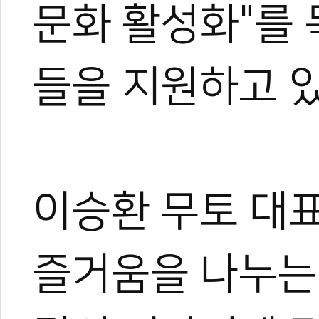
문화 활성화"를
한국 HADO스포츠
대한가라테연맹, 
무토, MBN ‘위
들을 지원하고 있
2026 나고야 A
이승환 무토 대
즐거움을 나누는