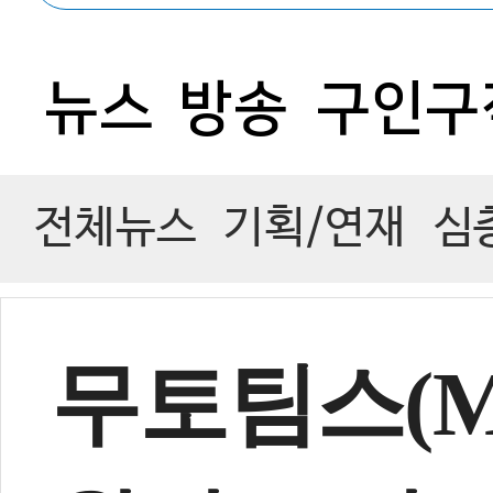
0
뉴스
방송
구인구
전체뉴스
기획/연재
심
무토팀스(MO