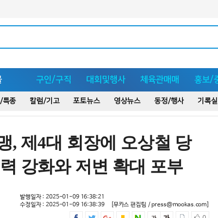
몰
구인/구직
대회및행사
체육관매매
홍보/
/특종
칼럼/기고
포토뉴스
영상뉴스
동정/행사
기록실
, 제4대 회장에 오상철 당
력 강화와 저변 확대 포부
발행일자 : 2025-01-09 16:38:21
수정일자 : 2025-01-09 16:38:39
[무카스 편집팀 / press@mookas.com]