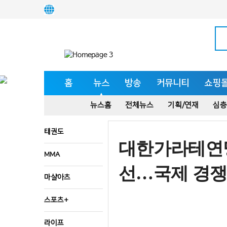
홈
뉴스
방송
커뮤니티
쇼핑
뉴스홈
전체뉴스
기획/연재
심층
태권도
대한가라테연맹
MMA
선…국제 경쟁
마샬아츠
스포츠+
라이프