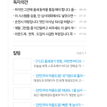
독자의견
하지만 그전에 품새 동작을 통일 해야 합니다.품새
08-03
심판 교육에 여러번 참석 했었는데, 강사 마다 동작
이 시스템을 승품, 단 심사대회에서도 넣었으면 좋
07-31
이 다른데 이래 가지고는 심판들이 제대로 판단을
겠네요.심사위원들이 일부러 불합격시키고, 이 부
순천시 자랑입니다.멋진 이사님 되시길 바랍니다
07-28
할수가 없습니다.하루빨리 강사들이 함께 모여 동
분에 대해서 협회 사무국에 문의하면 카메라 촬영은
^^♡
작을 통일 시켜야지 안그러면 항상 분쟁이 생깁니
제발 그만들 좀 이간질하고 싸우세요.이 글이 무엇
07-02
했는데, 번복이 안된답니다.ㅋㅋㅋㅋㅋ 심사위원들
다.
이 문제인가요?무엇을 얘기하려는지 의도가 무엇
눈이 전부 달라서, 이렇다, 저렇다 말을 할수가 없다
라운드제 . 판독 . 도입이 시급한 부분입니다.꼭 승
07-02
인지품새 발전을 위해 좋은 경기 문화를 위해 다 같
네요. 이렇게 허술한 시스템이 과연 국가 예산을 지
인이 되어 피 땀 흘려 노력하는 선수.코치들이 정정
이 노력해 보자는 그런 글 같은데품새 얘기 하는데
원 받는 태권도인가 싶습니다.
당당하게 결과를 받아 드리도록 만들어야 하며심판
왜 갑자기 심판 가오 얘기에 핑크색 옷 얘기 같은 비
또한 징계 등으로 자존심 상하는 일들이 없어야 하
하 발언에......답답하시니 그러시겠지만 태권도
고 다른 생각 없이 오로지 품새 판정에만 집중 하도
칼럼
더보기
"도" 는 지키시며 발언하세요.심판들 또한 이런 말
록 개선이 되어야 합니다.
나오지 않도록 자존심 상하지 않도록 부단히 노력해
[기고] 품새경기 판정, 이번엔 비디오 판독이다… 더 이상 미룰 수 없다
야 함은 확실합니다.부끄러운 일 들이 없도록 해야
오늘날 세계 스포츠에서 비디오 판독은 더 이상 선택이 아니다. 선수의 땀과 노력, 경기 결과의 공정성을 지키기 위한 최소한의 안전장치이자 국제 스포츠의 보편적인 기준이 됐다.
할 것입니다.그리고 같은 심판 동료들 또한 제발 안
좋게만 보지 말고 잘하는 건 잘한다고 인정해주고
[전민우의 마음도장] 국기원으로 돌아온 한마당… 그 안에서 마주하는 '도장(道場)의 본질’
못하는 건 고치도록 해주셔야지어떠한 글인지 파악
태권도의 모태이자 전 세계 태권도인의 고향, 국기원 도장 위에 다시 뜨거운 기합 소리가 웅장하게 울려 퍼질 예정이다. 오랜만에 국기원에서 펼쳐지는 이번 세계태권도한마당은 단순한 대회 개최를 넘어 국경과 인종, 세대를 넘어 하나의 마음으로 모인 전 세계 태권도인들의 가슴속에 묵직한 설렘과 숭고한 감회를 불러일으킨다.
도 못하고 일방적으로 나쁘게 표현하는 글은 보기가
좋지 않습니다.
[전민우의 마음도장] 태권도 1품 심사 완화... 문턱은 낮아졌지만, 계단은 더욱 가팔라졌다!
최근 대한태권도협회(KTA)가 개정한 심사시행 규정이 도장가에 화두를 던지고 있다. 저연령 1품(단) 심사 시 지정 품새의 추첨 범위와 시기를 완화해 각 시도협회가 사실상 태극 1장부터 5장까지로 지정을 축소할 수 있는 제도적 근거를 마련했다.
[전민우의 마음도장] 빠른 게 능사가 아니다… 엘리트 선수의 '기다림'