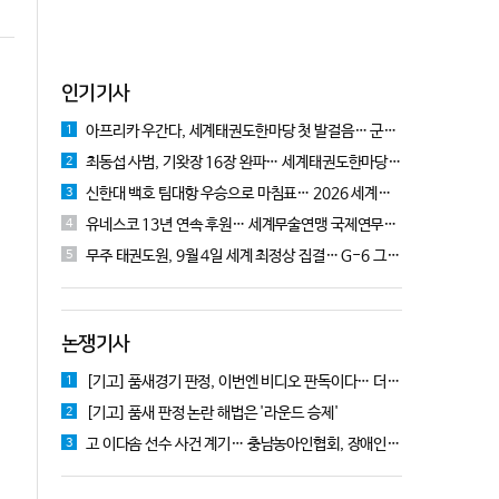
인기기사
아프리카 우간다, 세계태권도한마당 첫 발걸음… 군의관 콘데 "잊지 못할 경험"
1
최동섭 사범, 기왓장 16장 완파… 세계태권도한마당 주먹격파 우승
2
신한대 백호 팀대항 우승으로 마침표… 2026 세계태권도한마당 폐막
3
유네스코 13년 연속 후원… 세계무술연맹 국제연무대회 10월 충주서 개막
4
무주 태권도원, 9월 4일 세계 최정상 집결… G-6 그랑프리 시리즈 개막
5
논쟁기사
[기고] 품새경기 판정, 이번엔 비디오 판독이다… 더 이상 미룰 수 없다
1
[기고] 품새 판정 논란 해법은 '라운드 승제'
2
고 이다솜 선수 사건 계기… 충남농아인협회, 장애인체육 제도개선 9개 정책 제안
3