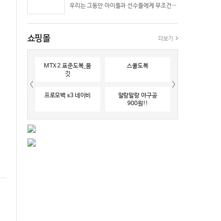
우리는 그동안 아이들과 선수들에게 무조건 “빨리 반응하라”고 다그치기만 했던 것은 아닐까? 진정한 탁월함은 단순히 근육의 수축 속도가 빠른 데서 오지 않는다. 복잡하고 긴박한 1대 1 격투 상황 속에서 ‘언제 멈추고, 언제 폭발할 것인가’를 통제하는 타이밍 조절 능력과 상황 인식(Situational Awareness)에서 온다.
쇼핑몰
더보기
MTX 2 표준도복_품
스쿨도복
깃
프로모백 s3 네이비
말랑말랑 야구공
900원!!