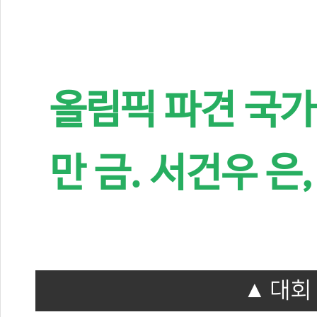
올림픽 파견 국가
만 금. 서건우 은
대회