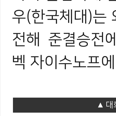
우(한국체대)는
전해
준결승전에
벡 자이수노프에
대