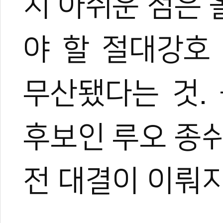
지 아쉬운 점은
0
야 할 절대강호
#아시아선수권
#다낭
#파리올림픽
#김유진
#이다빈
#박태준
#서건우
무산됐다는 것.
상열
#장준
#진호준
#명미나
후보인 루오 종
전 대결이 이뤄지