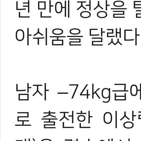
년 만에 정상을
올림픽 태권도 랭
조정원 WT 총재, 
태권도 교류의 새
아쉬움을 달랬다
남자 –74kg
로 출전한 이상