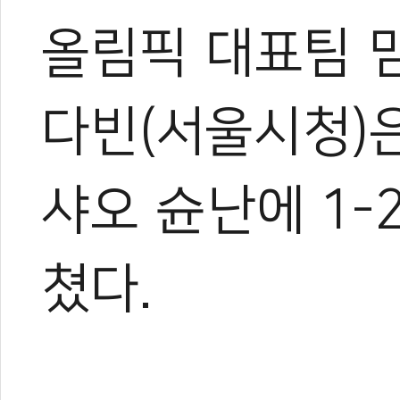
올림픽 대표팀 맏
다빈(
서울시청
)
샤오 슌난에 1-
쳤다.