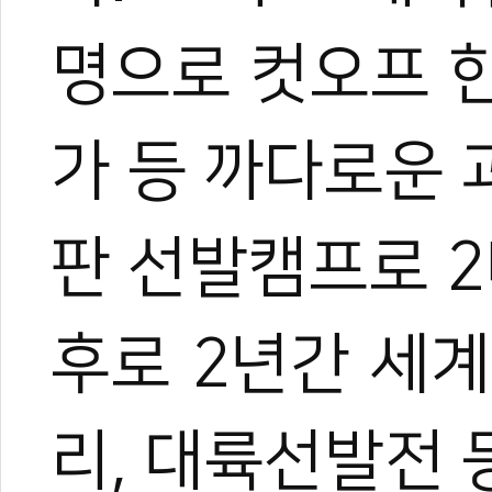
명으로 컷오프 한
가 등 까다로운
판 선발캠프로 2
후로 2년간 세
리, 대륙선발전
관련 뉴스