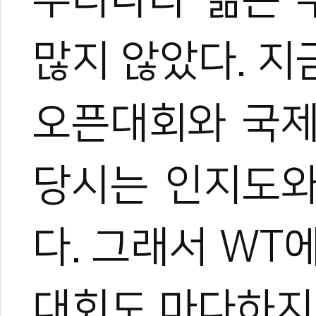
많지 않았다. 
#국제심판
#올림픽심판
#상임심판
#최용배
#올림픽
#파리올림픽
#도
픽
오픈대회와 국제
당시는 인지도와
다. 그래서 WT
0
0
대회도 마다하지