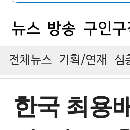
0
뉴스
방송
구인구
전체뉴스
기획/연재
심
한국 최용배 