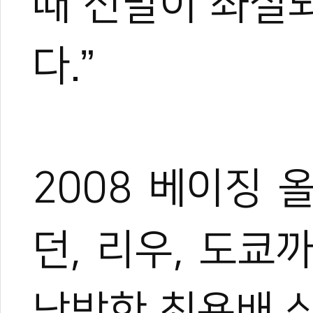
때 선발이 좌절
다.”
2008 베이징
던, 리우, 도쿄
낙방한 최용배 심