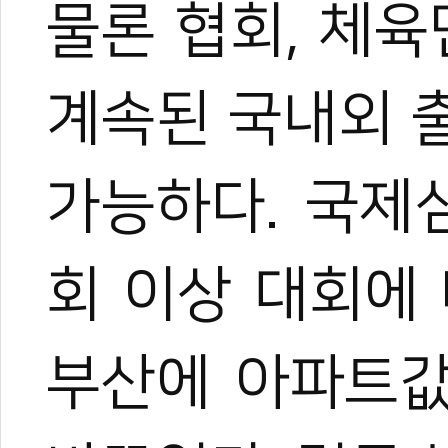
물론 협회, 체육
계속된 국내외 
가능하다. 국제심
한혜진
태권도 경기인 출신의 태권도
회 이상 대회에
트 KOICA 국제협력요원으
며, 20여 년간 65개국 30
장 중심의 심층 취재를 이어
작, 대회 중계방송 캐스터, 
부산에 아파트값
텐츠를 다각화해 온 전문가로
과 콘텐츠 제작 및 홍보 마
이온 대표이사를 맡고 있다.