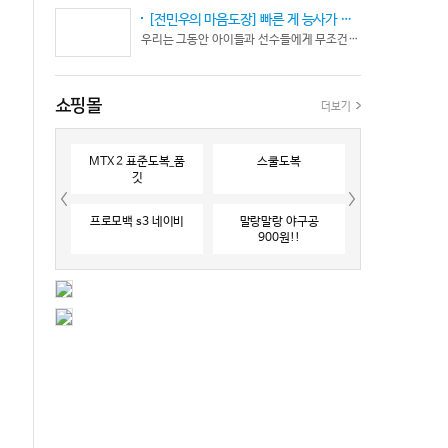
[전민우의 마음도장] 빠른 게 능사가 아니다… 엘리트 선수의 '기다림'
우리는 그동안 아이들과 선수들에게 무조건 “빨리 반응하라”고 다그치기만 했던 것은 아닐까? 진정한 탁월함은 단순히 근육의 수축 속도가 빠른 데서 오지 않는다. 복잡하고 긴박한 1대 1 격투 상황 속에서 ‘언제 멈추고, 언제 폭발할 것인가’를 통제하는 타이밍 조절 능력과 상황 인식(Situational Awareness)에서 온다.
쇼핑몰
더보기
MTX 2 표준도복_품
스쿨도복
깃
프로모백 s3 네이비
말랑말랑 야구공
900원!!