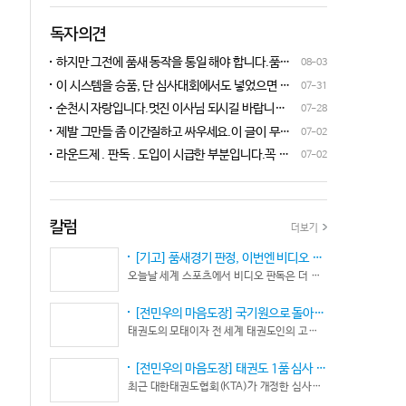
독자의견
하지만 그전에 품새 동작을 통일 해야 합니다.품새
08-03
심판 교육에 여러번 참석 했었는데, 강사 마다 동작
이 시스템을 승품, 단 심사대회에서도 넣었으면 좋
07-31
이 다른데 이래 가지고는 심판들이 제대로 판단을
겠네요.심사위원들이 일부러 불합격시키고, 이 부
순천시 자랑입니다.멋진 이사님 되시길 바랍니다
07-28
할수가 없습니다.하루빨리 강사들이 함께 모여 동
분에 대해서 협회 사무국에 문의하면 카메라 촬영은
^^♡
작을 통일 시켜야지 안그러면 항상 분쟁이 생깁니
제발 그만들 좀 이간질하고 싸우세요.이 글이 무엇
07-02
했는데, 번복이 안된답니다.ㅋㅋㅋㅋㅋ 심사위원들
다.
이 문제인가요?무엇을 얘기하려는지 의도가 무엇
눈이 전부 달라서, 이렇다, 저렇다 말을 할수가 없다
라운드제 . 판독 . 도입이 시급한 부분입니다.꼭 승
07-02
인지품새 발전을 위해 좋은 경기 문화를 위해 다 같
네요. 이렇게 허술한 시스템이 과연 국가 예산을 지
인이 되어 피 땀 흘려 노력하는 선수.코치들이 정정
이 노력해 보자는 그런 글 같은데품새 얘기 하는데
원 받는 태권도인가 싶습니다.
당당하게 결과를 받아 드리도록 만들어야 하며심판
왜 갑자기 심판 가오 얘기에 핑크색 옷 얘기 같은 비
또한 징계 등으로 자존심 상하는 일들이 없어야 하
하 발언에......답답하시니 그러시겠지만 태권도
고 다른 생각 없이 오로지 품새 판정에만 집중 하도
칼럼
더보기
"도" 는 지키시며 발언하세요.심판들 또한 이런 말
록 개선이 되어야 합니다.
나오지 않도록 자존심 상하지 않도록 부단히 노력해
[기고] 품새경기 판정, 이번엔 비디오 판독이다… 더 이상 미룰 수 없다
야 함은 확실합니다.부끄러운 일 들이 없도록 해야
오늘날 세계 스포츠에서 비디오 판독은 더 이상 선택이 아니다. 선수의 땀과 노력, 경기 결과의 공정성을 지키기 위한 최소한의 안전장치이자 국제 스포츠의 보편적인 기준이 됐다.
할 것입니다.그리고 같은 심판 동료들 또한 제발 안
좋게만 보지 말고 잘하는 건 잘한다고 인정해주고
[전민우의 마음도장] 국기원으로 돌아온 한마당… 그 안에서 마주하는 '도장(道場)의 본질’
못하는 건 고치도록 해주셔야지어떠한 글인지 파악
태권도의 모태이자 전 세계 태권도인의 고향, 국기원 도장 위에 다시 뜨거운 기합 소리가 웅장하게 울려 퍼질 예정이다. 오랜만에 국기원에서 펼쳐지는 이번 세계태권도한마당은 단순한 대회 개최를 넘어 국경과 인종, 세대를 넘어 하나의 마음으로 모인 전 세계 태권도인들의 가슴속에 묵직한 설렘과 숭고한 감회를 불러일으킨다.
도 못하고 일방적으로 나쁘게 표현하는 글은 보기가
좋지 않습니다.
[전민우의 마음도장] 태권도 1품 심사 완화... 문턱은 낮아졌지만, 계단은 더욱 가팔라졌다!
최근 대한태권도협회(KTA)가 개정한 심사시행 규정이 도장가에 화두를 던지고 있다. 저연령 1품(단) 심사 시 지정 품새의 추첨 범위와 시기를 완화해 각 시도협회가 사실상 태극 1장부터 5장까지로 지정을 축소할 수 있는 제도적 근거를 마련했다.