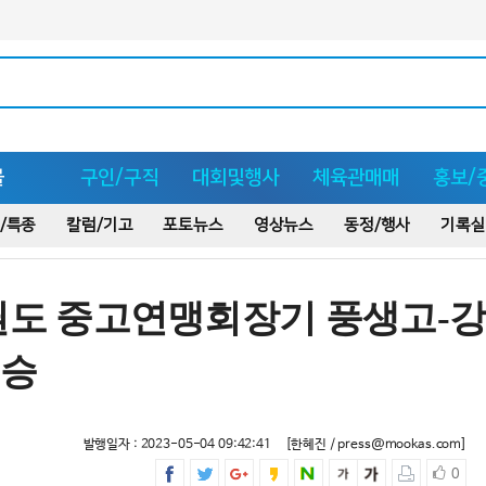
몰
구인/구직
대회및행사
체육관매매
홍보/
/특종
칼럼/기고
포토뉴스
영상뉴스
동정/행사
기록실
태권도 중고연맹회장기 풍생고-
우승
발행일자 : 2023-05-04 09:42:41
[한혜진 / press@mookas.com]
0