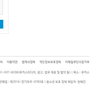
기
의
이용약관
엠캐쉬정책
개인정보보호정책
이메일무단수집거부
31-937-8208(무카스미디어, 광고, 업무 제휴 및 협약 등) | 팩스 : 무카스
판매업 : 제2016-경기파주-0783호 | 청소년 보호 정책 책임자: 한혜진