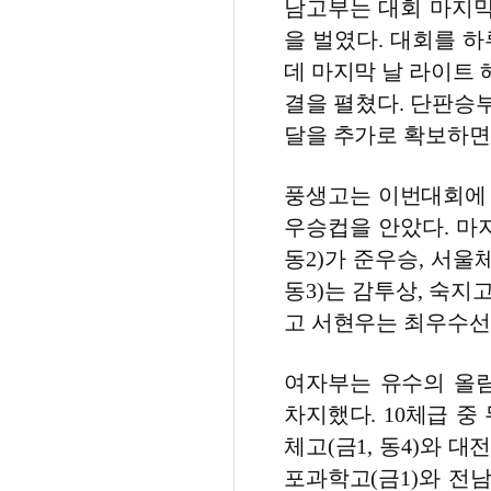
남고부는 대회 마지
을 벌였다. 대회를 하
데 마지막 날 라이트
결을 펼쳤다. 단판승
달을 추가로 확보하면
풍생고는 이번대회에 금
우승컵을 안았다. 마지
동2)가 준우승, 서울체
동3)는 감투상, 숙지
고 서현우는 최우수선
여자부는 유수의 올
차지했다. 10체급 중
체고(금1, 동4)와 
포과학고(금1)와 전