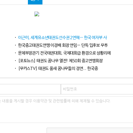
이근미, 세계유소년태권도선수권 2연패… 한국 여자부 사
한국중고태권도연맹 이경배 회장 연임… 단독 입후보 무투
문체부장관기 전국태권대회, 국제대회급 환경으로 성황리에
[포토뉴스] 태권도 꿈나무 열전! 제50회 중고연맹회장
[무카스TV] 태권도 품새 꿈나무들의 경연... 한국중