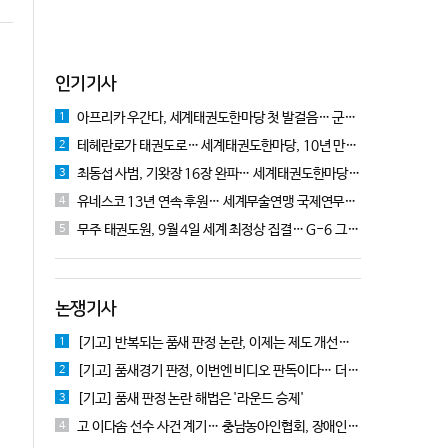
인기기사
아프리카 우간다, 세계태권도한마당 첫 발걸음… 군의관 콘데 "잊지 못할 경험"
1
테헤란로가 태권도로… 세계태권도한마당, 10년 만에 국기원서 개막!
2
최동섭 사범, 기왓장 16장 완파… 세계태권도한마당 주먹격파 우승
3
유네스코 13년 연속 후원… 세계무술연맹 국제연무대회 10월 충주서 개막
4
무주 태권도원, 9월 4일 세계 최정상 집결… G-6 그랑프리 시리즈 개막
5
논쟁기사
[기고] 반복되는 품새 판정 논란, 이제는 제도 개선을 논의할 때!
1
[기고] 품새경기 판정, 이번엔 비디오 판독이다… 더 이상 미룰 수 없다
2
[기고] 품새 판정 논란 해법은 '라운드 승제'
3
고 이다솜 선수 사건 계기… 충남농아인협회, 장애인체육 제도개선 9개 정책 제안
4