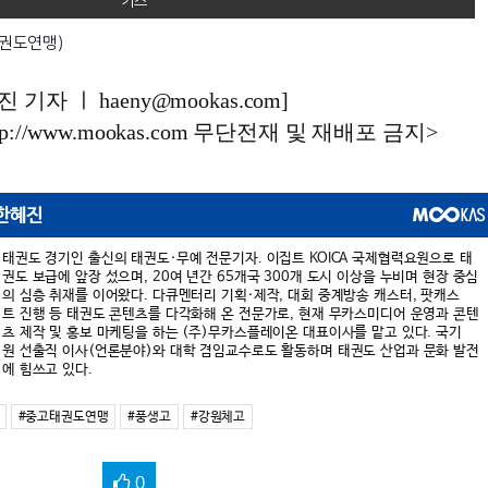
권도연맹)
기자 ㅣ haeny@mookas.com]
://www.mookas.com 무단전재 및 재배포 금지>
한혜진
태권도 경기인 출신의 태권도·무예 전문기자. 이집트 KOICA 국제협력요원으로 태
권도 보급에 앞장 섰으며, 20여 년간 65개국 300개 도시 이상을 누비며 현장 중심
의 심층 취재를 이어왔다. 다큐멘터리 기획·제작, 대회 중계방송 캐스터, 팟캐스
트 진행 등 태권도 콘텐츠를 다각화해 온 전문가로, 현재 무카스미디어 운영과 콘텐
츠 제작 및 홍보 마케팅을 하는 (주)무카스플레이온 대표이사를 맡고 있다. 국기
원 선출직 이사(언론분야)와 대학 겸임교수로도 활동하며 태권도 산업과 문화 발전
에 힘쓰고 있다.
#중고태권도연맹
#풍생고
#강원체고
0