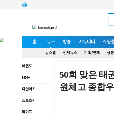
홈
뉴스
방송
커뮤니티
쇼핑
뉴스홈
전체뉴스
기획/연재
심층
태권도
50회 맞은 
MMA
원체고 종합
마샬아츠
스포츠+
라이프