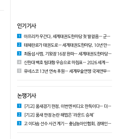
인기기사
아프리카 우간다, 세계태권도한마당 첫 발걸음… 군의관 콘데 "잊지 못할 경험"
1
테헤란로가 태권도로… 세계태권도한마당, 10년 만에 국기원서 개막!
2
최동섭 사범, 기왓장 16장 완파… 세계태권도한마당 주먹격파 우승
3
신한대 백호 팀대항 우승으로 마침표… 2026 세계태권도한마당 폐막
4
유네스코 13년 연속 후원… 세계무술연맹 국제연무대회 10월 충주서 개막
5
논쟁기사
[기고] 품새경기 판정, 이번엔 비디오 판독이다… 더 이상 미룰 수 없다
1
[기고] 품새 판정 논란 해법은 '라운드 승제'
2
고 이다솜 선수 사건 계기… 충남농아인협회, 장애인체육 제도개선 9개 정책 제안
3