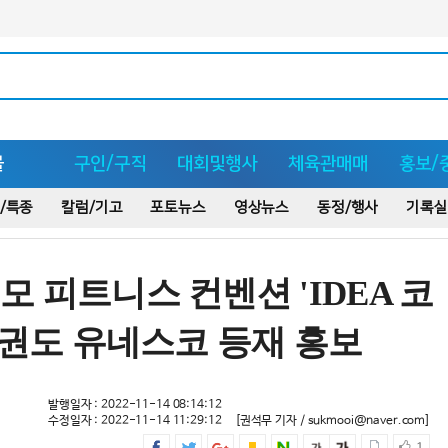
몰
구인/구직
대회및행사
체육관매매
홍보/
/특종
칼럼/기고
포토뉴스
영상뉴스
동정/행사
기록실
 피트니스 컨벤션 'IDEA 코
태권도 유네스코 등재 홍보
발행일자 : 2022-11-14 08:14:12
수정일자 : 2022-11-14 11:29:12
[권석무 기자 / sukmooi@naver.com]