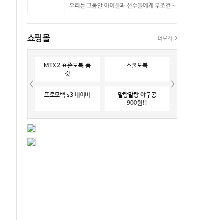
우리는 그동안 아이들과 선수들에게 무조건 “빨리 반응하라”고 다그치기만 했던 것은 아닐까? 진정한 탁월함은 단순히 근육의 수축 속도가 빠른 데서 오지 않는다. 복잡하고 긴박한 1대 1 격투 상황 속에서 ‘언제 멈추고, 언제 폭발할 것인가’를 통제하는 타이밍 조절 능력과 상황 인식(Situational Awareness)에서 온다.
쇼핑몰
더보기
MTX 2 표준도복_품
스쿨도복
깃
프로모백 s3 네이비
말랑말랑 야구공
900원!!