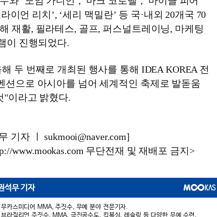
와 ‘노암 가니언’, ‘마크 코로넬’, ‘마이클 피어
‘브라이언 리치’, ‘세리 맥밀란’ 등 국·내외 20개국 70
 재활, 필라테스, 골프, 퍼스널트레이닝, 마케팅
그램이 진행되었다.
 두 번째로 개최된 행사를 통해 IDEA KOREA 전
컨벤션으로 아시아를 넘어 세계적인 축제로 발돋움
것"이라고 밝혔다.
자 ㅣ sukmooi@naver.com]
://www.mookas.com 무단전재 및 재배포 금지>
권석무 기자
무카스미디어 MMA, 주짓수, 무예 분야 전문기자.
브라질리언 주짓수, MMA, 극진공수도, 킥복싱, 레슬링 등 다양한 무예 수련.