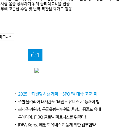
사람 몸을 공부하기 위해 물리치료학을 전공.
무예 고문헌 수집 및 번역 복간본 작가로 활동.
피트니스
1
2025 보디빌딩 시즌 개막… SPOEX 대학·고교·미
주한 불가리아 대사관도 '태권도 유네스코' 등재에 힘
최재춘 위원장, 몽골올림픽위원회 훈장... 몽골도 유네
무에타이, FIBO 글로벌 피트니스를 뒤짚다!!
IDEA Korea 태권도 유네스코 등재 위한 업무협약