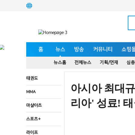
홈
뉴스
방송
커뮤니티
쇼핑
뉴스홈
전체뉴스
기획/연재
심층
태권도
아시아 최대규모
MMA
리아' 성료! 
마샬아츠
스포츠+
라이프