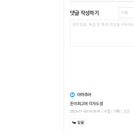
댓글 작성하기
아마추어
돈이최고여 각자도생
2023-01-03 19:26:47
수정
삭제
신고
답글