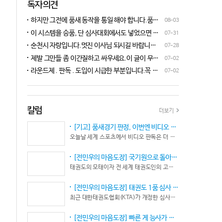
독자의견
하지만 그전에 품새 동작을 통일 해야 합니다.품새
08-03
심판 교육에 여러번 참석 했었는데, 강사 마다 동작
이 시스템을 승품, 단 심사대회에서도 넣었으면 좋
07-31
이 다른데 이래 가지고는 심판들이 제대로 판단을
겠네요.심사위원들이 일부러 불합격시키고, 이 부
순천시 자랑입니다.멋진 이사님 되시길 바랍니다
07-28
할수가 없습니다.하루빨리 강사들이 함께 모여 동
분에 대해서 협회 사무국에 문의하면 카메라 촬영은
^^♡
작을 통일 시켜야지 안그러면 항상 분쟁이 생깁니
제발 그만들 좀 이간질하고 싸우세요.이 글이 무엇
07-02
했는데, 번복이 안된답니다.ㅋㅋㅋㅋㅋ 심사위원들
다.
이 문제인가요?무엇을 얘기하려는지 의도가 무엇
눈이 전부 달라서, 이렇다, 저렇다 말을 할수가 없다
라운드제 . 판독 . 도입이 시급한 부분입니다.꼭 승
07-02
인지품새 발전을 위해 좋은 경기 문화를 위해 다 같
네요. 이렇게 허술한 시스템이 과연 국가 예산을 지
인이 되어 피 땀 흘려 노력하는 선수.코치들이 정정
이 노력해 보자는 그런 글 같은데품새 얘기 하는데
원 받는 태권도인가 싶습니다.
당당하게 결과를 받아 드리도록 만들어야 하며심판
왜 갑자기 심판 가오 얘기에 핑크색 옷 얘기 같은 비
또한 징계 등으로 자존심 상하는 일들이 없어야 하
하 발언에......답답하시니 그러시겠지만 태권도
고 다른 생각 없이 오로지 품새 판정에만 집중 하도
칼럼
더보기
"도" 는 지키시며 발언하세요.심판들 또한 이런 말
록 개선이 되어야 합니다.
나오지 않도록 자존심 상하지 않도록 부단히 노력해
[기고] 품새경기 판정, 이번엔 비디오 판독이다… 더 이상 미룰 수 없다
야 함은 확실합니다.부끄러운 일 들이 없도록 해야
오늘날 세계 스포츠에서 비디오 판독은 더 이상 선택이 아니다. 선수의 땀과 노력, 경기 결과의 공정성을 지키기 위한 최소한의 안전장치이자 국제 스포츠의 보편적인 기준이 됐다.
할 것입니다.그리고 같은 심판 동료들 또한 제발 안
좋게만 보지 말고 잘하는 건 잘한다고 인정해주고
[전민우의 마음도장] 국기원으로 돌아온 한마당… 그 안에서 마주하는 '도장(道場)의 본질’
못하는 건 고치도록 해주셔야지어떠한 글인지 파악
태권도의 모태이자 전 세계 태권도인의 고향, 국기원 도장 위에 다시 뜨거운 기합 소리가 웅장하게 울려 퍼질 예정이다. 오랜만에 국기원에서 펼쳐지는 이번 세계태권도한마당은 단순한 대회 개최를 넘어 국경과 인종, 세대를 넘어 하나의 마음으로 모인 전 세계 태권도인들의 가슴속에 묵직한 설렘과 숭고한 감회를 불러일으킨다.
도 못하고 일방적으로 나쁘게 표현하는 글은 보기가
좋지 않습니다.
[전민우의 마음도장] 태권도 1품 심사 완화... 문턱은 낮아졌지만, 계단은 더욱 가팔라졌다!
최근 대한태권도협회(KTA)가 개정한 심사시행 규정이 도장가에 화두를 던지고 있다. 저연령 1품(단) 심사 시 지정 품새의 추첨 범위와 시기를 완화해 각 시도협회가 사실상 태극 1장부터 5장까지로 지정을 축소할 수 있는 제도적 근거를 마련했다.
[전민우의 마음도장] 빠른 게 능사가 아니다… 엘리트 선수의 '기다림'