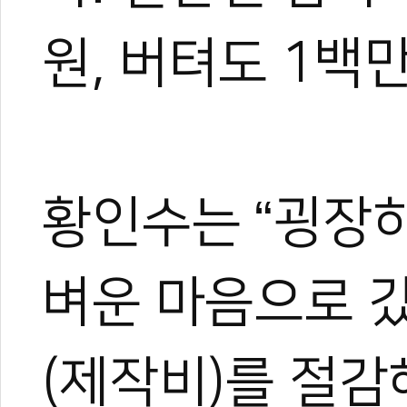
원, 버텨도 1백
#리얼파이트
#로드fc
#격투대결
#권아솔
#설영호
#제작발표
황인수는 “굉장히
벼운 마음으로 갔
(제작비)를 절감