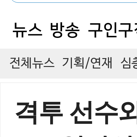
뉴스
방송
구인구
전체뉴스
기획/연재
심
격투 선수와