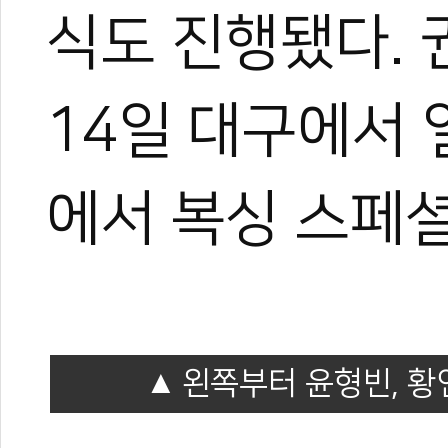
무카스미디어 기자.
식도 진행됐다. 
태권도 경기인 출신, 태권도
킥복싱, 주짓수, 합기도 수
14일 대구에서 열
무술인의 마음을 경험으로 
에서 복싱 스페셜
왼쪽부터 윤형빈, 황인