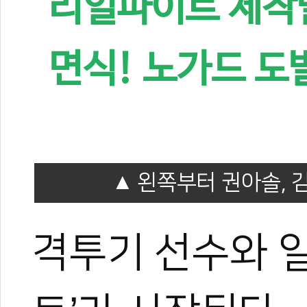
리얼파이트 제작발
면식! 노가드 도
왼쪽부터 권아솔, 김
격투기 선수와 