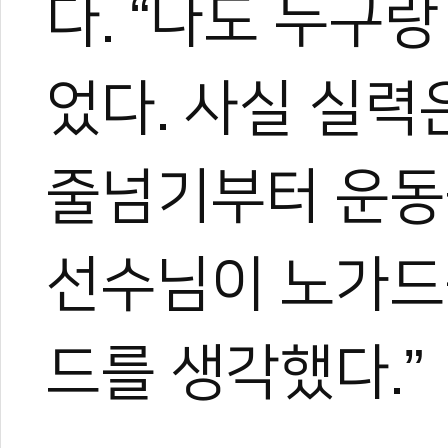
다. “나도 누구
관련 뉴스
었다. 사실 실력
이가 부러져도 끝
로드FC 2024
‘UFC 4연승’ 사
줄넘기부터 운동
제자 양성에 나선 
태권 파이터 홍영
선수님이 노가드
드를 생각했다.”