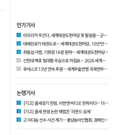
인기기사
아프리카 우간다, 세계태권도한마당 첫 발걸음… 군의관 콘데 "잊지 못할 경험"
1
테헤란로가 태권도로… 세계태권도한마당, 10년 만에 국기원서 개막!
2
최동섭 사범, 기왓장 16장 완파… 세계태권도한마당 주먹격파 우승
3
신한대 백호 팀대항 우승으로 마침표… 2026 세계태권도한마당 폐막
4
유네스코 13년 연속 후원… 세계무술연맹 국제연무대회 10월 충주서 개막
5
논쟁기사
[기고] 품새경기 판정, 이번엔 비디오 판독이다… 더 이상 미룰 수 없다
1
[기고] 품새 판정 논란 해법은 '라운드 승제'
2
고 이다솜 선수 사건 계기… 충남농아인협회, 장애인체육 제도개선 9개 정책 제안
3