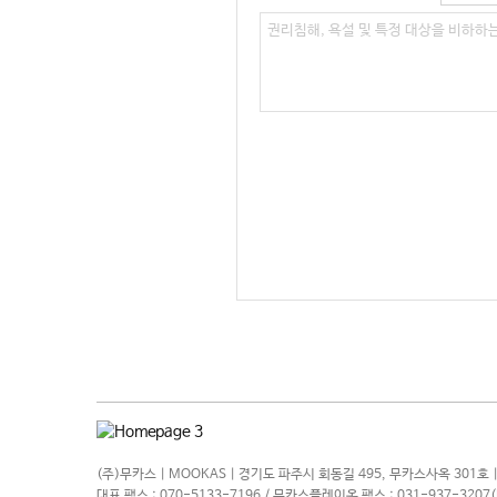
(주)무카스 | MOOKAS | 경기도 파주시 회동길 495, 무카스사옥 301호 |
대표 팩스 : 070-5133-7196 / 무카스플레이온 팩스 : 031-937-320