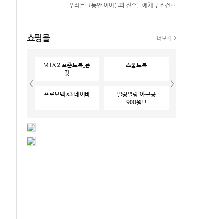
우리는 그동안 아이들과 선수들에게 무조건 “빨리 반응하라”고 다그치기만 했던 것은 아닐까? 진정한 탁월함은 단순히 근육의 수축 속도가 빠른 데서 오지 않는다. 복잡하고 긴박한 1대 1 격투 상황 속에서 ‘언제 멈추고, 언제 폭발할 것인가’를 통제하는 타이밍 조절 능력과 상황 인식(Situational Awareness)에서 온다.
쇼핑몰
더보기
MTX 2 표준도복_품
스쿨도복
깃
프로모백 s3 네이비
말랑말랑 야구공
900원!!