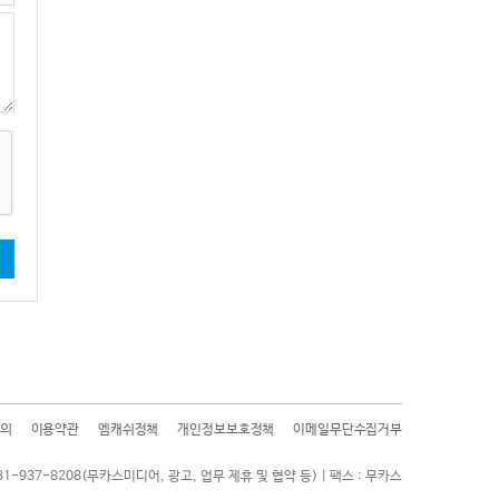
기
의
이용약관
엠캐쉬정책
개인정보보호정책
이메일무단수집거부
31-937-8208(무카스미디어, 광고, 업무 제휴 및 협약 등) | 팩스 : 무카스