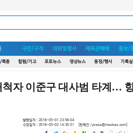
몰
구인/구직
대회및행사
체육관매매
홍보/
/특종
칼럼/기고
포토뉴스
영상뉴스
동정/행사
기록실
개척자 이준구 대사범 타계… 
발행일자 : 2018-05-01 23:56:04
수정일자 : 2018-05-02 14:35:51
[한혜진 / press@mookas.com]