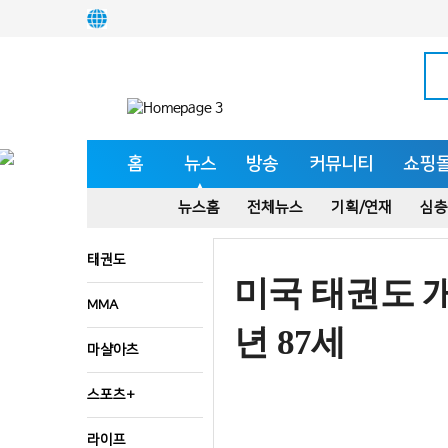
홈
뉴스
방송
커뮤니티
쇼핑
뉴스홈
전체뉴스
기획/연재
심층
태권도
미국 태권도 
MMA
년 87세
마샬아츠
스포츠+
라이프