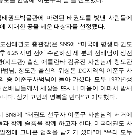
공로를 인정해 '이준구의 날'을 선포했다.
국립태권도박물관에 마련된 태권도를 빛낸 사람들에
에 지대한 공을 세운 대상자를 선정됐다.
 도산태권도 총관장)은 SNS에 “미국에 평생 태권도
후 6.25 사변 전에 수련하신 세 분의 선배님이 생전
관(지도관) 출신 애틀란타 김유진 사범님과 청도관
사범님, 청도관 출신의 워싱톤 DC지역의 이준구 사
 중 이준구사범님이 돌아 가셨다. 모두 1932년생
대선배님들께서 세상을 뜨시니 마음이 아파서 밤새
니다. 삼가 고인의 명복을 빈다”고 애도했다.
시 SNS에 “태권도 선구자 이준구 사범님의 서거에
들과 함께 슬픔을 함께 하고자 한다. 미국태권도 사
 발전에 크나큰 업적을 남기기 셨다”며 “우리 모두