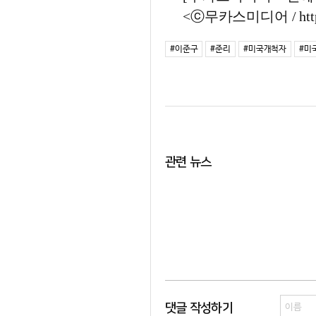
<ⓒ무카스미디어 / http
#이준구
#준리
#미국개척자
#미
관련 뉴스
댓글 작성하기