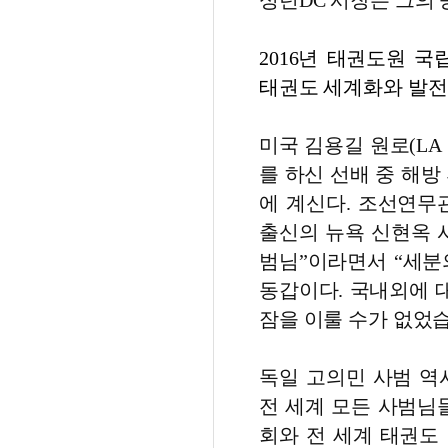
싱턴DC 시장은 그의 
2016년 태권도원 
태권도 세계화와 발전
미국 김용길 원로(LA
를 하신 선배 중 해방 
에 계신다. 조선연무
출신의 뉴욕 신현옥 
범님”이라면서 “세분의
동갑이다. 국내외에 
잠을 이룰 수가 없었습
독일 고의민 사범 역
전 세계 모든 사범님
회와 전 세계 태권도