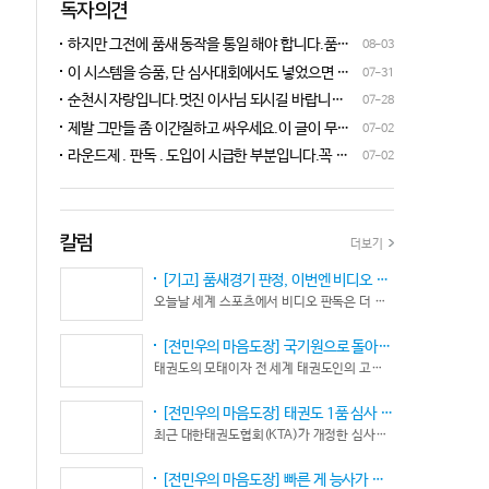
독자의견
하지만 그전에 품새 동작을 통일 해야 합니다.품새
08-03
심판 교육에 여러번 참석 했었는데, 강사 마다 동작
이 시스템을 승품, 단 심사대회에서도 넣었으면 좋
07-31
이 다른데 이래 가지고는 심판들이 제대로 판단을
겠네요.심사위원들이 일부러 불합격시키고, 이 부
순천시 자랑입니다.멋진 이사님 되시길 바랍니다
07-28
할수가 없습니다.하루빨리 강사들이 함께 모여 동
분에 대해서 협회 사무국에 문의하면 카메라 촬영은
^^♡
작을 통일 시켜야지 안그러면 항상 분쟁이 생깁니
제발 그만들 좀 이간질하고 싸우세요.이 글이 무엇
07-02
했는데, 번복이 안된답니다.ㅋㅋㅋㅋㅋ 심사위원들
다.
이 문제인가요?무엇을 얘기하려는지 의도가 무엇
눈이 전부 달라서, 이렇다, 저렇다 말을 할수가 없다
라운드제 . 판독 . 도입이 시급한 부분입니다.꼭 승
07-02
인지품새 발전을 위해 좋은 경기 문화를 위해 다 같
네요. 이렇게 허술한 시스템이 과연 국가 예산을 지
인이 되어 피 땀 흘려 노력하는 선수.코치들이 정정
이 노력해 보자는 그런 글 같은데품새 얘기 하는데
원 받는 태권도인가 싶습니다.
당당하게 결과를 받아 드리도록 만들어야 하며심판
왜 갑자기 심판 가오 얘기에 핑크색 옷 얘기 같은 비
또한 징계 등으로 자존심 상하는 일들이 없어야 하
하 발언에......답답하시니 그러시겠지만 태권도
고 다른 생각 없이 오로지 품새 판정에만 집중 하도
칼럼
더보기
"도" 는 지키시며 발언하세요.심판들 또한 이런 말
록 개선이 되어야 합니다.
나오지 않도록 자존심 상하지 않도록 부단히 노력해
[기고] 품새경기 판정, 이번엔 비디오 판독이다… 더 이상 미룰 수 없다
야 함은 확실합니다.부끄러운 일 들이 없도록 해야
오늘날 세계 스포츠에서 비디오 판독은 더 이상 선택이 아니다. 선수의 땀과 노력, 경기 결과의 공정성을 지키기 위한 최소한의 안전장치이자 국제 스포츠의 보편적인 기준이 됐다.
할 것입니다.그리고 같은 심판 동료들 또한 제발 안
좋게만 보지 말고 잘하는 건 잘한다고 인정해주고
[전민우의 마음도장] 국기원으로 돌아온 한마당… 그 안에서 마주하는 '도장(道場)의 본질’
못하는 건 고치도록 해주셔야지어떠한 글인지 파악
태권도의 모태이자 전 세계 태권도인의 고향, 국기원 도장 위에 다시 뜨거운 기합 소리가 웅장하게 울려 퍼질 예정이다. 오랜만에 국기원에서 펼쳐지는 이번 세계태권도한마당은 단순한 대회 개최를 넘어 국경과 인종, 세대를 넘어 하나의 마음으로 모인 전 세계 태권도인들의 가슴속에 묵직한 설렘과 숭고한 감회를 불러일으킨다.
도 못하고 일방적으로 나쁘게 표현하는 글은 보기가
좋지 않습니다.
[전민우의 마음도장] 태권도 1품 심사 완화... 문턱은 낮아졌지만, 계단은 더욱 가팔라졌다!
최근 대한태권도협회(KTA)가 개정한 심사시행 규정이 도장가에 화두를 던지고 있다. 저연령 1품(단) 심사 시 지정 품새의 추첨 범위와 시기를 완화해 각 시도협회가 사실상 태극 1장부터 5장까지로 지정을 축소할 수 있는 제도적 근거를 마련했다.
[전민우의 마음도장] 빠른 게 능사가 아니다… 엘리트 선수의 '기다림'