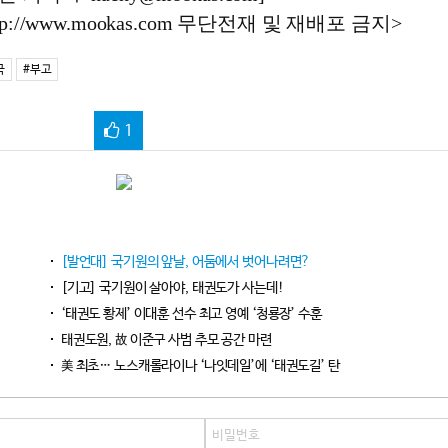
://www.mookas.com 무단전재 및 재배포 금지>
국
#부고
1
[발언대] 국기원의 앞날, 어둠에서 벗어나려면?
[기고] 국기원이 살아야, 태권도가 사는데!
‘태권도 황제’ 이대훈 선수 최고 영예 ‘청룡장’ 수훈
태권도원, 故 이준구 사범 추모 공간 마련
美 최초… 노스캐롤라이나 ‘나잇데일’에 ‘태권도길’ 탄