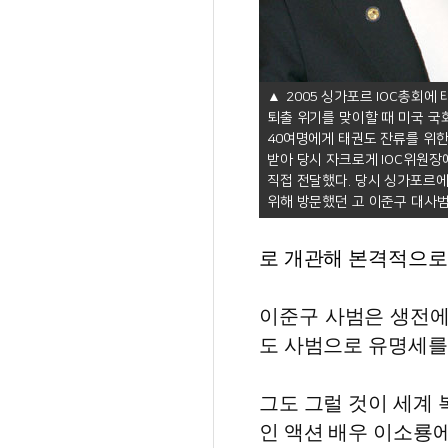
2005 싱가포르 IOC총회에
퇴출 위기를 맞이할 때 미국 국
40여명에게 태권도 잔류를 위
받아 당시 자크로게 IOC위원
직접 전달했다. 당시 싱가포르
위해 방문했던 고 이준구 대사범
로 개관해 본격적으로
이준구 사범은 생전에
도 사범으로 유명세를
그도 그럴 것이 세계
인 액션 배우 이소룡