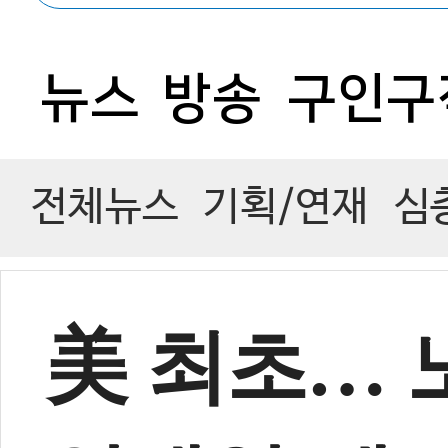
뉴스
방송
구인구
전체뉴스
기획/연재
심
美 최초… 