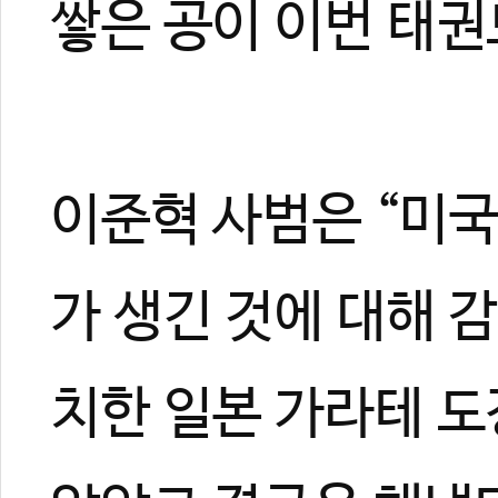
쌓은 공이 이번 태권
관련 뉴스
한성고 심준호 극
시범문화협회, 미
신한대 태권도대학
국기원 이동섭 원
이준혁 사범은 “미국
[기고] 태권도는
가 생긴 것에 대해 
치한 일본 가라테 