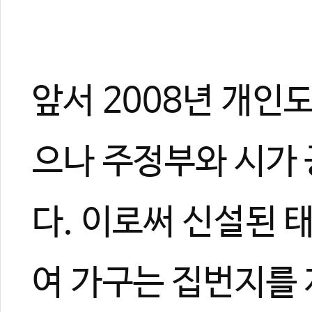
#노스캐롤라이나
#태권도길
#이준혁
#준리
#이부라더스
#나잇데일
#
시
앞서 2008년 개인
으나 주정부와 시가
다. 이로써 신설된 
여 가구는 집번지를