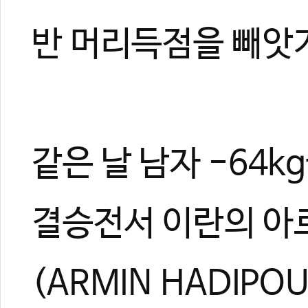
관련 뉴스
반 머리득점을 빼앗
‘2025 광주국제
대한체육회, 주무
광주 태권도 기술
장준, 심재영 합
‘얼음 파이터’ 심
같은 날 남자 -64
결승전서 이란의 아
(ARMIN HADIPO