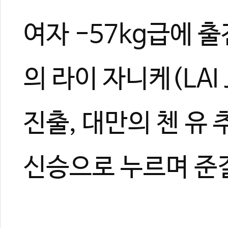
10
여자 -57kg급에 
#김소희
#유니버시아드
#광주
#에스원
#한국체대
의 라이 자니케(LAI 
진출, 대만의 첸 유 추
신승으로 누르며 준