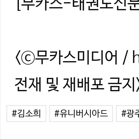
[무카스-태권도신문 
<ⓒ무카스미디어 / ht
전재 및 재배포 금지