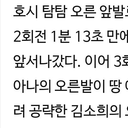
호시 탐탐 오른 앞
2회전 1분 13초 만
앞서나갔다. 이어 3회
아나의 오른발이 땅 
려 공략한 김소희의 