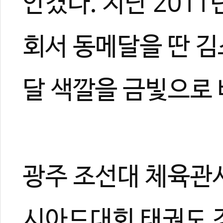
안겼다. 지난 201
회서 동메달을 딴 김
달 색깔을 금빛으로 
광주 조선대 체육관서
시아드대회 태권도 경