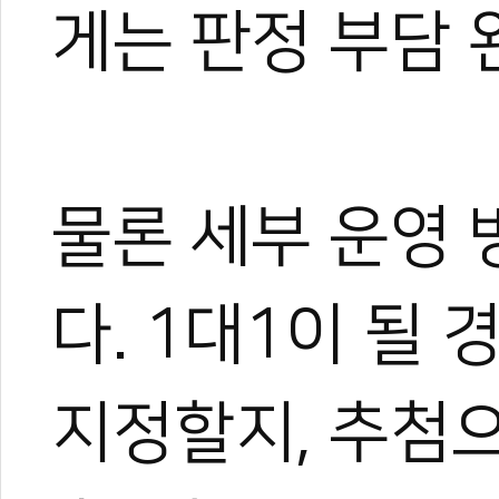
게는 판정 부담 
관련 뉴스
물론 세부 운영 
[기고] 품새경기
[기고] 반복되는 
전주대 총장기 겨
다. 1대1이 될
[곽택용의 태권도
KTA 양진방 회장
지정할지, 추첨