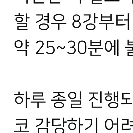
트 KOICA 국제협력요원으
며, 20여 년간 65개국 30
할 경우 8강부
장 중심의 심층 취재를 이어
작, 대회 중계방송 캐스터, 
텐츠를 다각화해 온 전문가로
과 콘텐츠 제작 및 홍보 마
약 25~30분에
이온 대표이사를 맡고 있다.
야)와 대학 겸임교수로도 활
화 발전에 힘쓰고 있다.
하루 종일 진행
코 감당하기 어려