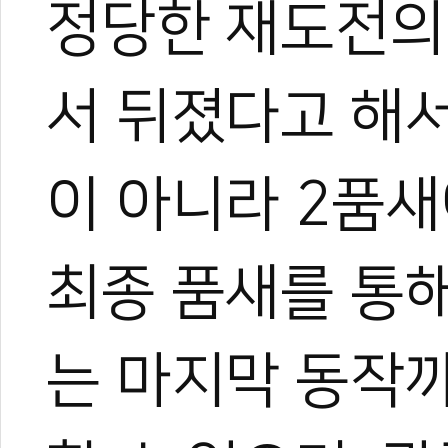
정당한 재도전의
서 뒤졌다고 해
#품새대회
#품새경기
#품새판정
#이봉한
#대한태권도협회
이 아니라 2품
최종 품새를 통해
는 마지막 동작