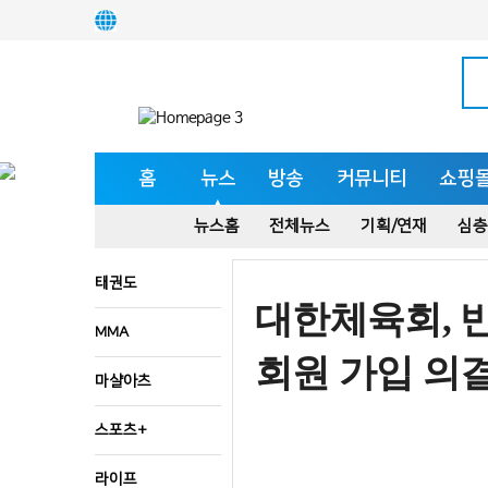
홈
뉴스
방송
커뮤니티
쇼핑
뉴스홈
전체뉴스
기획/연재
심층
태권도
대한체육회, 
MMA
회원 가입 의
마샬아츠
스포츠+
라이프