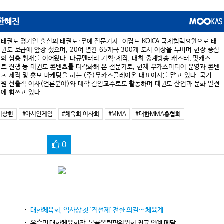
한혜진
태권도 경기인 출신의 태권도·무예 전문기자. 이집트 KOICA 국제협력요원으로 태
권도 보급에 앞장 섰으며, 20여 년간 65개국 300개 도시 이상을 누비며 현장 중심
의 심층 취재를 이어왔다. 다큐멘터리 기획·제작, 대회 중계방송 캐스터, 팟캐스
트 진행 등 태권도 콘텐츠를 다각화해 온 전문가로, 현재 무카스미디어 운영과 콘텐
츠 제작 및 홍보 마케팅을 하는 (주)무카스플레이온 대표이사를 맡고 있다. 국기
원 선출직 이사(언론분야)와 대학 겸임교수로도 활동하며 태권도 산업과 문화 발전
에 힘쓰고 있다.
이상현
#아시안게임
#체육회 이사회
#MMA
#대한MMA총협회
0
대한체육회, 역사상 첫 '직선제' 전환 의결… 체육계
유승민 대한체육회장, 몽골올림픽위원회 최고 영예 메달