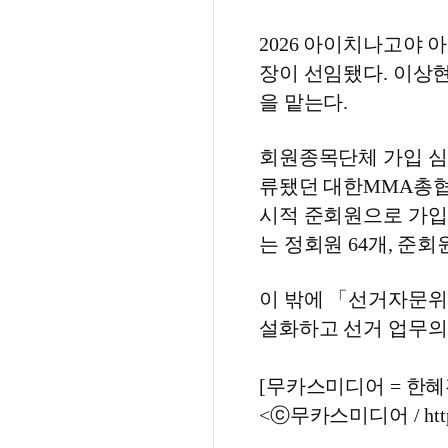
2026 아이치나고야
장이 선임됐다. 이상
을 맡는다.
회원종목단체 가입 심
류됐던 대한MMA총협
시적 준회원으로 가입
는 정회원 64개, 준회
이 밖에 「선거자문위
설화하고 선거 업무의
[무카스미디어 = 한혜진 
<ⓒ무카스미디어 / http