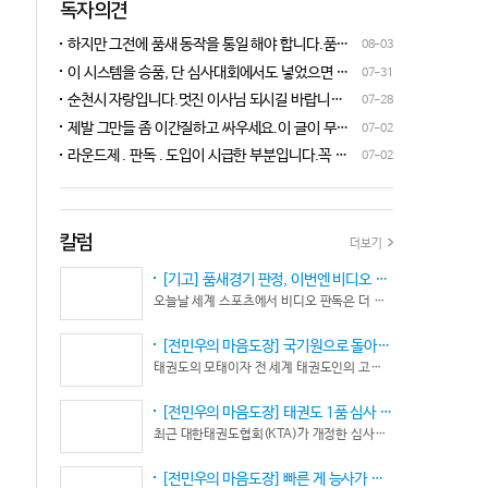
독자의견
하지만 그전에 품새 동작을 통일 해야 합니다.품새
08-03
심판 교육에 여러번 참석 했었는데, 강사 마다 동작
이 시스템을 승품, 단 심사대회에서도 넣었으면 좋
07-31
이 다른데 이래 가지고는 심판들이 제대로 판단을
겠네요.심사위원들이 일부러 불합격시키고, 이 부
순천시 자랑입니다.멋진 이사님 되시길 바랍니다
07-28
할수가 없습니다.하루빨리 강사들이 함께 모여 동
분에 대해서 협회 사무국에 문의하면 카메라 촬영은
^^♡
작을 통일 시켜야지 안그러면 항상 분쟁이 생깁니
제발 그만들 좀 이간질하고 싸우세요.이 글이 무엇
07-02
했는데, 번복이 안된답니다.ㅋㅋㅋㅋㅋ 심사위원들
다.
이 문제인가요?무엇을 얘기하려는지 의도가 무엇
눈이 전부 달라서, 이렇다, 저렇다 말을 할수가 없다
라운드제 . 판독 . 도입이 시급한 부분입니다.꼭 승
07-02
인지품새 발전을 위해 좋은 경기 문화를 위해 다 같
네요. 이렇게 허술한 시스템이 과연 국가 예산을 지
인이 되어 피 땀 흘려 노력하는 선수.코치들이 정정
이 노력해 보자는 그런 글 같은데품새 얘기 하는데
원 받는 태권도인가 싶습니다.
당당하게 결과를 받아 드리도록 만들어야 하며심판
왜 갑자기 심판 가오 얘기에 핑크색 옷 얘기 같은 비
또한 징계 등으로 자존심 상하는 일들이 없어야 하
하 발언에......답답하시니 그러시겠지만 태권도
고 다른 생각 없이 오로지 품새 판정에만 집중 하도
칼럼
더보기
"도" 는 지키시며 발언하세요.심판들 또한 이런 말
록 개선이 되어야 합니다.
나오지 않도록 자존심 상하지 않도록 부단히 노력해
[기고] 품새경기 판정, 이번엔 비디오 판독이다… 더 이상 미룰 수 없다
야 함은 확실합니다.부끄러운 일 들이 없도록 해야
오늘날 세계 스포츠에서 비디오 판독은 더 이상 선택이 아니다. 선수의 땀과 노력, 경기 결과의 공정성을 지키기 위한 최소한의 안전장치이자 국제 스포츠의 보편적인 기준이 됐다.
할 것입니다.그리고 같은 심판 동료들 또한 제발 안
좋게만 보지 말고 잘하는 건 잘한다고 인정해주고
[전민우의 마음도장] 국기원으로 돌아온 한마당… 그 안에서 마주하는 '도장(道場)의 본질’
못하는 건 고치도록 해주셔야지어떠한 글인지 파악
태권도의 모태이자 전 세계 태권도인의 고향, 국기원 도장 위에 다시 뜨거운 기합 소리가 웅장하게 울려 퍼질 예정이다. 오랜만에 국기원에서 펼쳐지는 이번 세계태권도한마당은 단순한 대회 개최를 넘어 국경과 인종, 세대를 넘어 하나의 마음으로 모인 전 세계 태권도인들의 가슴속에 묵직한 설렘과 숭고한 감회를 불러일으킨다.
도 못하고 일방적으로 나쁘게 표현하는 글은 보기가
좋지 않습니다.
[전민우의 마음도장] 태권도 1품 심사 완화... 문턱은 낮아졌지만, 계단은 더욱 가팔라졌다!
최근 대한태권도협회(KTA)가 개정한 심사시행 규정이 도장가에 화두를 던지고 있다. 저연령 1품(단) 심사 시 지정 품새의 추첨 범위와 시기를 완화해 각 시도협회가 사실상 태극 1장부터 5장까지로 지정을 축소할 수 있는 제도적 근거를 마련했다.
[전민우의 마음도장] 빠른 게 능사가 아니다… 엘리트 선수의 '기다림'