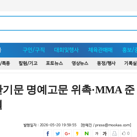
몰
구인/구직
대회및행사
체육관매매
홍보/
/특종
칼럼/기고
포토뉴스
영상뉴스
동정/행사
기록실
반기문 명예고문 위촉·MMA 준
결
발행일자 : 2026-05-20 19:59:55
[한혜진 / press@mookas.com]
0