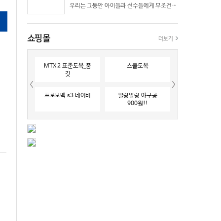
우리는 그동안 아이들과 선수들에게 무조건 “빨리 반응하라”고 다그치기만 했던 것은 아닐까? 진정한 탁월함은 단순히 근육의 수축 속도가 빠른 데서 오지 않는다. 복잡하고 긴박한 1대 1 격투 상황 속에서 ‘언제 멈추고, 언제 폭발할 것인가’를 통제하는 타이밍 조절 능력과 상황 인식(Situational Awareness)에서 온다.
쇼핑몰
더보기
MTX 2 표준도복_품
스쿨도복
깃
프로모백 s3 네이비
말랑말랑 야구공
900원!!