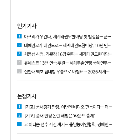
인기기사
아프리카 우간다, 세계태권도한마당 첫 발걸음… 군의관 콘데 "잊지 못할 경험"
1
테헤란로가 태권도로… 세계태권도한마당, 10년 만에 국기원서 개막!
2
최동섭 사범, 기왓장 16장 완파… 세계태권도한마당 주먹격파 우승
3
유네스코 13년 연속 후원… 세계무술연맹 국제연무대회 10월 충주서 개막
4
신한대 백호 팀대항 우승으로 마침표… 2026 세계태권도한마당 폐막
5
논쟁기사
[기고] 품새경기 판정, 이번엔 비디오 판독이다… 더 이상 미룰 수 없다
1
[기고] 품새 판정 논란 해법은 '라운드 승제'
2
고 이다솜 선수 사건 계기… 충남농아인협회, 장애인체육 제도개선 9개 정책 제안
3