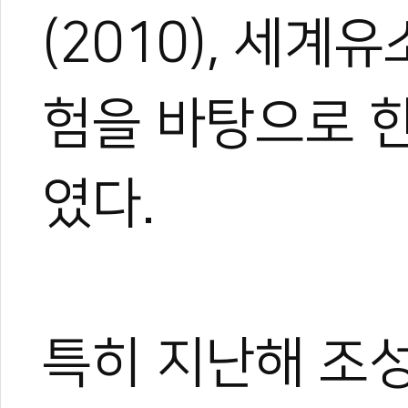
태권도 해외봉사단
(2010), 세계
<곽택용의 태권도
이시우, 타슈켄트
조정원 WT 총재
험을 바탕으로 
청소년 태권도 하
였다.
특히 지난해 조성