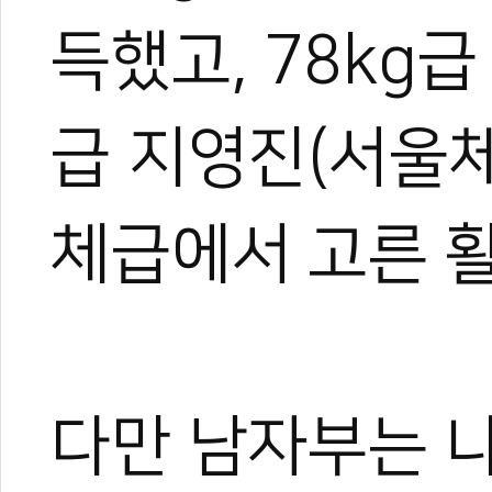
득했고, 78kg급
#세계청소년태권도선수권
#우즈베키스탄
#타슈켄트
#주니어
#청소년
#
급 지영진(서울
니어선수권
#WORLDTAEKWONDO
#WT
#이란
#조정원
#청소년대표팀
체급에서 고른 
다만 남자부는 
0
0