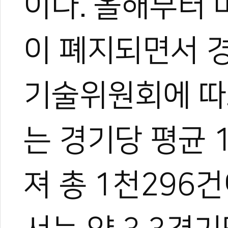
이다. 올해부터 
이 폐지되면서 경
기술위원회에 따르
는 경기당 평균 
한혜진
져 총 1천296
태권도 경기인 출신의 태권도
트 KOICA 국제협력요원으
며, 20여 년간 65개국 30