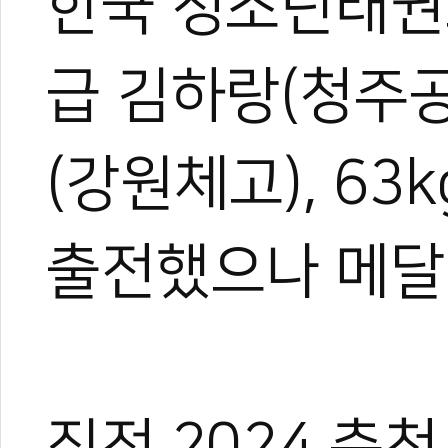
한국 청소년태권
급 김하랑(청주공
(강원체고), 6
출전했으나 메달
직전 2024 춘