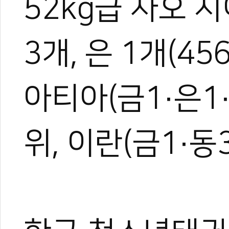
52kg급 자오 
3개, 은 1개(4
아티아(금1·은1·
위, 이란(금1·동