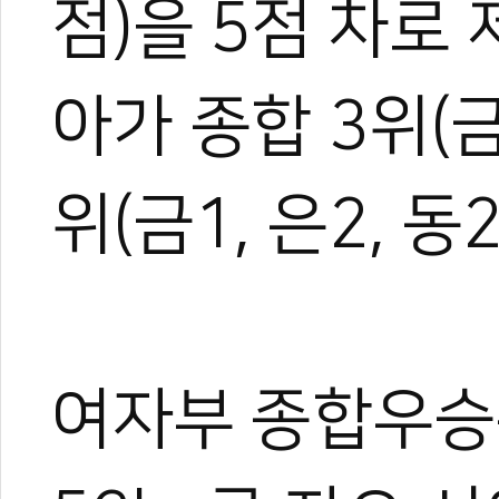
점)을 5점 차로
아가 종합 3위(금2
위(금1, 은2, 동
여자부 종합우승