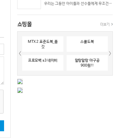
우리는 그동안 아이들과 선수들에게 무조건 “빨리 반응하라”고 다그치기만 했던 것은 아닐까? 진정한 탁월함은 단순히 근육의 수축 속도가 빠른 데서 오지 않는다. 복잡하고 긴박한 1대 1 격투 상황 속에서 ‘언제 멈추고, 언제 폭발할 것인가’를 통제하는 타이밍 조절 능력과 상황 인식(Situational Awareness)에서 온다.
쇼핑몰
더보기
MTX 2 표준도복_품
스쿨도복
깃
프로모백 s3 네이비
말랑말랑 야구공
900원!!
기