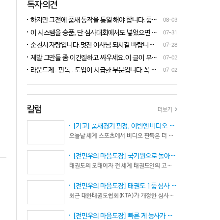
독자의견
하지만 그전에 품새 동작을 통일 해야 합니다.품새
08-03
심판 교육에 여러번 참석 했었는데, 강사 마다 동작
이 시스템을 승품, 단 심사대회에서도 넣었으면 좋
07-31
이 다른데 이래 가지고는 심판들이 제대로 판단을
겠네요.심사위원들이 일부러 불합격시키고, 이 부
순천시 자랑입니다.멋진 이사님 되시길 바랍니다
07-28
할수가 없습니다.하루빨리 강사들이 함께 모여 동
분에 대해서 협회 사무국에 문의하면 카메라 촬영은
^^♡
작을 통일 시켜야지 안그러면 항상 분쟁이 생깁니
제발 그만들 좀 이간질하고 싸우세요.이 글이 무엇
07-02
했는데, 번복이 안된답니다.ㅋㅋㅋㅋㅋ 심사위원들
다.
이 문제인가요?무엇을 얘기하려는지 의도가 무엇
눈이 전부 달라서, 이렇다, 저렇다 말을 할수가 없다
라운드제 . 판독 . 도입이 시급한 부분입니다.꼭 승
07-02
인지품새 발전을 위해 좋은 경기 문화를 위해 다 같
네요. 이렇게 허술한 시스템이 과연 국가 예산을 지
인이 되어 피 땀 흘려 노력하는 선수.코치들이 정정
이 노력해 보자는 그런 글 같은데품새 얘기 하는데
원 받는 태권도인가 싶습니다.
당당하게 결과를 받아 드리도록 만들어야 하며심판
왜 갑자기 심판 가오 얘기에 핑크색 옷 얘기 같은 비
또한 징계 등으로 자존심 상하는 일들이 없어야 하
하 발언에......답답하시니 그러시겠지만 태권도
고 다른 생각 없이 오로지 품새 판정에만 집중 하도
칼럼
더보기
"도" 는 지키시며 발언하세요.심판들 또한 이런 말
록 개선이 되어야 합니다.
나오지 않도록 자존심 상하지 않도록 부단히 노력해
[기고] 품새경기 판정, 이번엔 비디오 판독이다… 더 이상 미룰 수 없다
야 함은 확실합니다.부끄러운 일 들이 없도록 해야
오늘날 세계 스포츠에서 비디오 판독은 더 이상 선택이 아니다. 선수의 땀과 노력, 경기 결과의 공정성을 지키기 위한 최소한의 안전장치이자 국제 스포츠의 보편적인 기준이 됐다.
할 것입니다.그리고 같은 심판 동료들 또한 제발 안
좋게만 보지 말고 잘하는 건 잘한다고 인정해주고
[전민우의 마음도장] 국기원으로 돌아온 한마당… 그 안에서 마주하는 '도장(道場)의 본질’
못하는 건 고치도록 해주셔야지어떠한 글인지 파악
태권도의 모태이자 전 세계 태권도인의 고향, 국기원 도장 위에 다시 뜨거운 기합 소리가 웅장하게 울려 퍼질 예정이다. 오랜만에 국기원에서 펼쳐지는 이번 세계태권도한마당은 단순한 대회 개최를 넘어 국경과 인종, 세대를 넘어 하나의 마음으로 모인 전 세계 태권도인들의 가슴속에 묵직한 설렘과 숭고한 감회를 불러일으킨다.
도 못하고 일방적으로 나쁘게 표현하는 글은 보기가
좋지 않습니다.
[전민우의 마음도장] 태권도 1품 심사 완화... 문턱은 낮아졌지만, 계단은 더욱 가팔라졌다!
최근 대한태권도협회(KTA)가 개정한 심사시행 규정이 도장가에 화두를 던지고 있다. 저연령 1품(단) 심사 시 지정 품새의 추첨 범위와 시기를 완화해 각 시도협회가 사실상 태극 1장부터 5장까지로 지정을 축소할 수 있는 제도적 근거를 마련했다.
[전민우의 마음도장] 빠른 게 능사가 아니다… 엘리트 선수의 '기다림'