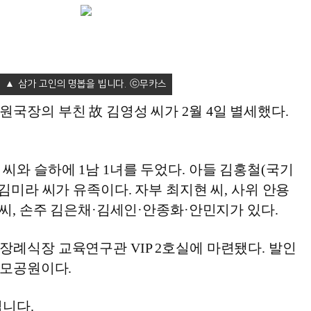
삼가 고인의 명봅을 빕니다.
국장의 부친 故 김영성 씨가 2월 4일 별세했다.
씨와 슬하에 1남 1녀를 두었다. 아들 김홍철(국기
 김미라 씨가 유족이다. 자부 최지현 씨, 사위 안용
 씨, 손주 김은채·김세인·안종화·안민지가 있다.
장례식장 교육연구관 VIP 2호실에 마련됐다. 발인
추모공원이다.
빕니다.