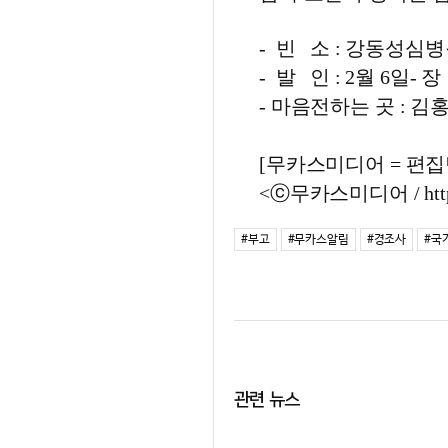
- 빈 소 : 강동성심병
- 발 인 : 2월 6일-
- 마음전하는 곳 : 김홍철 
[무카스미디어 = 편집팀 ㅣ
<ⓒ무카스미디어 / http
#부고
#무카스알림
#경조사
#국
관련 뉴스