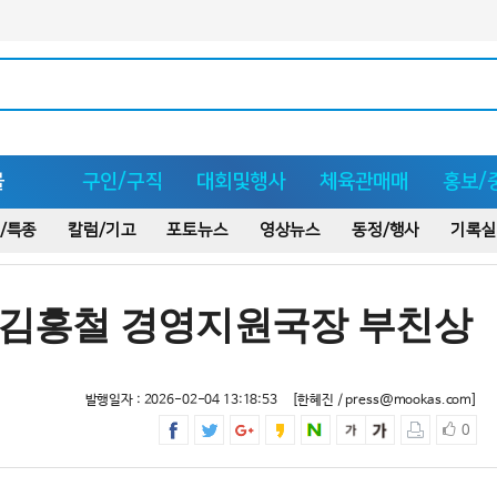
몰
구인/구직
대회및행사
체육관매매
홍보/
/특종
칼럼/기고
포토뉴스
영상뉴스
동정/행사
기록실
원 김홍철 경영지원국장 부친상
발행일자 : 2026-02-04 13:18:53
[한혜진 / press@mookas.com]
0