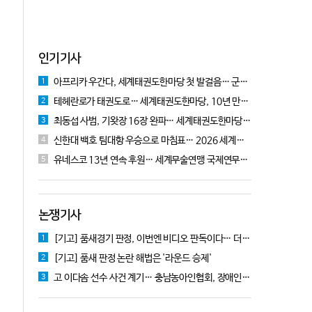
인기기사
아프리카 우간다, 세계태권도한마당 첫 발걸음… 군의관 콘데 "잊지 못할 경험"
1
테헤란로가 태권도로… 세계태권도한마당, 10년 만에 국기원서 개막!
2
최동섭 사범, 기왓장 16장 완파… 세계태권도한마당 주먹격파 우승
3
신한대 백호 팀대항 우승으로 마침표… 2026 세계태권도한마당 폐막
4
유네스코 13년 연속 후원… 세계무술연맹 국제연무대회 10월 충주서 개막
5
논쟁기사
[기고] 품새경기 판정, 이번엔 비디오 판독이다… 더 이상 미룰 수 없다
1
[기고] 품새 판정 논란 해법은 '라운드 승제'
2
고 이다솜 선수 사건 계기… 충남농아인협회, 장애인체육 제도개선 9개 정책 제안
3