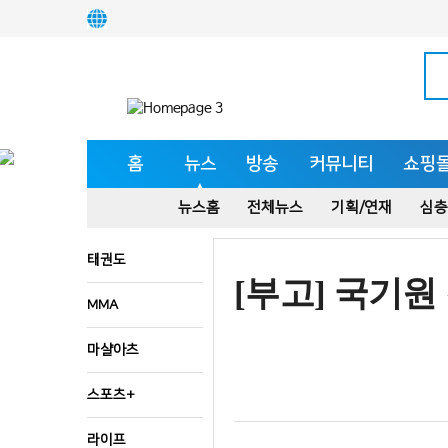
홈
뉴스
방송
커뮤니티
쇼핑
뉴스홈
전체뉴스
기획/연재
심층
태권도
[부고] 국기
MMA
마샬아츠
스포츠+
라이프