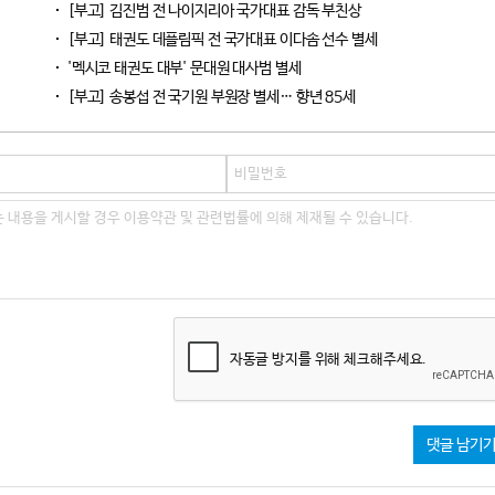
[부고] 김진범 전 나이지리아 국가대표 감독 부친상
[부고] 태권도 데플림픽 전 국가대표 이다솜 선수 별세
​​​​​​​'멕시코 태권도 대부' 문대원 대사범 별세
[부고] 송봉섭 전 국기원 부원장 별세… 향년 85세
자동글 방지를 위해 체크해주세요.
댓글 남기