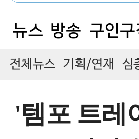
0
뉴스
방송
구인구
전체뉴스
기획/연재
심
'템포 트레