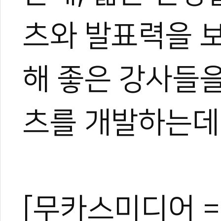
츠와 발표력을 
관련 뉴스
KTA 격파 대표
[기고] 품새 판정
해 좋은 강사들을
저출산 시대, 도장
이대훈·나태주과 태
102세 어르신 
츠를 개발하는데
[무카스미디어 =