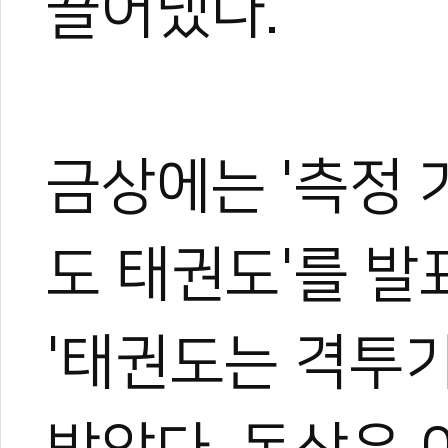
끌어냈다.
금상에는 '측정
도 태권도'를 발
박규태
운동을 좋아해 다양한 스포
'태권도는 격투
은 특별했다.
대학에서 전공하며 시범단으
로 즐겼다.