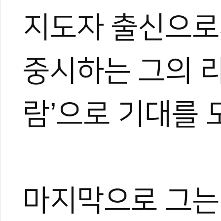
지도자 출신으로
중시하는 그의 리
람’으로 기대를 
관련 뉴스
국기원·세이브더
국기원 윤웅석 원
<태권도로 읽는 
국기원 시범단 87
마지막으로 그는 
태권도 5대 기관,