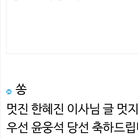
쏭
멋진 한혜진 이사님 글 멋지
우선 윤웅석 당선 축하드립