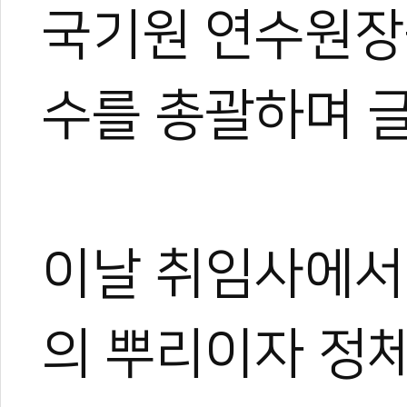
국기원 연수원장
수를 총괄하며 
0
#윤웅석
#국기원장
#윤웅석 원장
#취임사
#심사
#교육
#연수
#도
이날 취임사에서 
원
#한마당
의 뿌리이자 정체