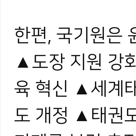
한편, 국기원은 
▲도장 지원 강
육 혁신 ▲세계
도 개정 ▲태권도