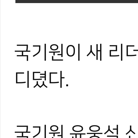
국기원이 새 리
디뎠다.
국기원 윤웅석 신