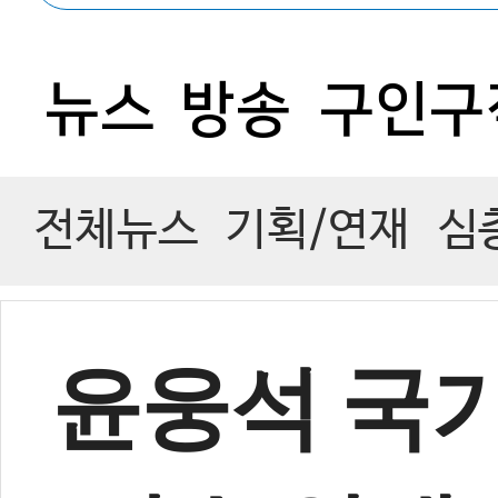
0
뉴스
방송
구인구
전체뉴스
기획/연재
심
윤웅석 국기