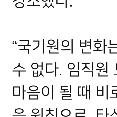
강조했다.
“국기원의 변화
한혜진
수 없다. 임직원
태권도 경기인 출신의 태권도
트 KOICA 국제협력요원으
며, 20여 년간 65개국 30
마음이 될 때 비
장 중심의 심층 취재를 이어
작, 대회 중계방송 캐스터, 
텐츠를 다각화해 온 전문가로
과 콘텐츠 제작 및 홍보 마
을 원칙으로, 타
이온 대표이사를 맡고 있다.