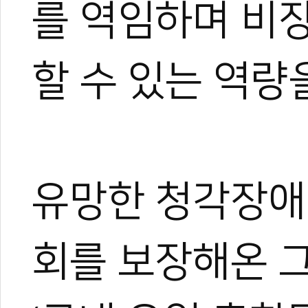
를 역임하며 비
태권도 경기인 출신의 태권도
트 KOICA 국제협력요원으
며, 20여 년간 65개국 30
할 수 있는 역량
장 중심의 심층 취재를 이어
작, 대회 중계방송 캐스터, 
텐츠를 다각화해 온 전문가로
과 콘텐츠 제작 및 홍보 마
이온 대표이사를 맡고 있다.
야)와 대학 겸임교수로도 활
유망한 청각장애
화 발전에 힘쓰고 있다.
회를 보장해온 