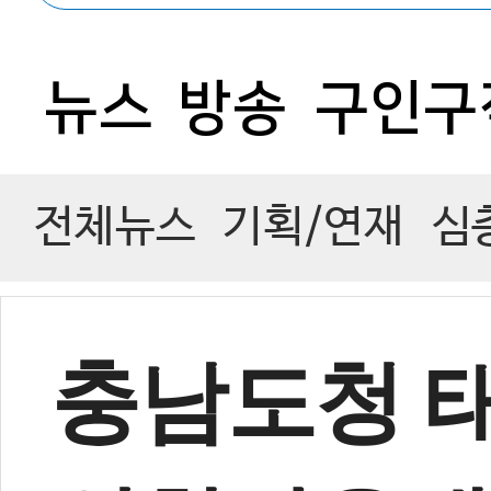
0
뉴스
방송
구인구
전체뉴스
기획/연재
심
충남도청 