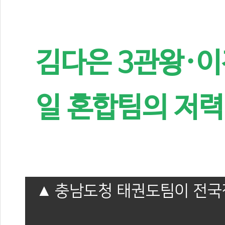
김다은 3관왕·이
일 혼합팀의 저력
충남도청 태권도팀이 전국