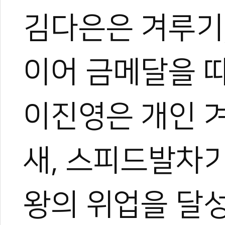
0
김다은은 겨루기
#충청남도
#충남도청
#충남
#실업팀
#청각장애인
#한승룡
#김다은
영
#이다솜
#데플림픽
이어 금메달을 따
이진영은 개인 겨
새, 스피드발차
왕의 위업을 달성