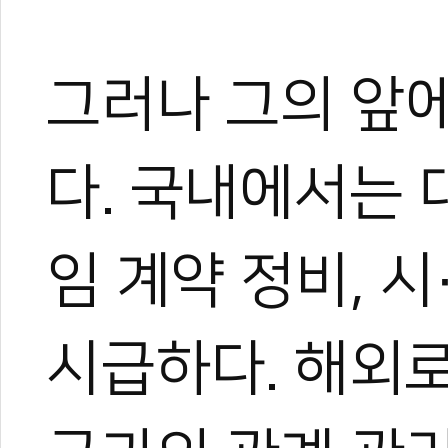
테헤란로가 태권도
국기원·세이브더
[전민우의 마음도
그러나 그의 앞에
국기원 태권도연구
2026 세계태권도
다. 국내에서는
임 계약 정비, 
시급하다. 해외로