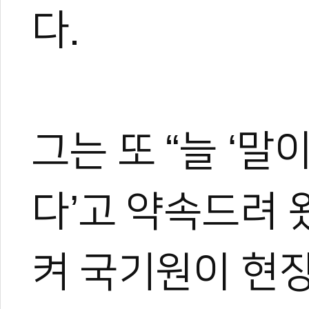
다.
0
0
그는 또 “늘 ‘
다’고 약속드려 
켜 국기원이 현