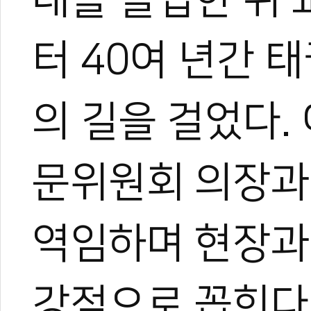
터 40여 년간 
의 길을 걸었다
0
문위원회 의장과
역임하며 현장과
#국기원
#국기원장
#원장선거
#윤웅석
#연수원장
강점으로 꼽힌다