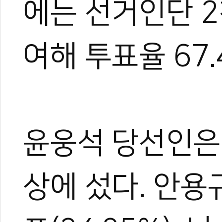
에는 선거인단 2
여해 투표율 67
윤웅석 당선인은 7
상에 섰다. 안용