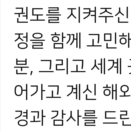
0
0
권도를 지켜주신
한혜진
정을 함께 고민
태권도 경기인 출신의 태권도
트 KOICA 국제협력요원으
며, 20여 년간 65개국 30
분, 그리고 세계
0
0
장 중심의 심층 취재를 이어
작, 대회 중계방송 캐스터, 
텐츠를 다각화해 온 전문가로
어가고 계신 해
과 콘텐츠 제작 및 홍보 마
이온 대표이사를 맡고 있다.
야)와 대학 겸임교수로도 활
0
0
경과 감사를 드
화 발전에 힘쓰고 있다.