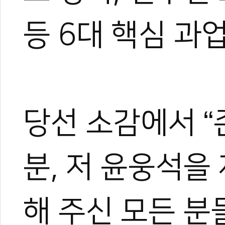
등 6대 핵심 과
당선 소감에서 “
분, 저 윤웅석을
해 주신 모든 분