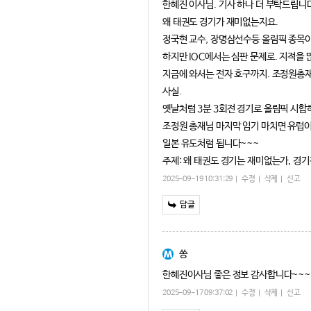
한혜진 이사님. 기사 하나 더 부탁드립니
왜 태권도 경기가 재미없는지요.
정국현 교수, 장명삼선수등 올림픽 종목이
하지만 IOC에서는 심판 문제로. 지적을 
지금에 와서는 전자 호구까지. 조정원총재
사실.
옛날처럼 3분 3회전 경기로 올림픽 시합
조정원 총재님 마지막 임기 마치면 유럽이나
일본 유도처럼 됩니다~~~
주제: 왜 태권도 경기는 재미없는가, 경
2025-09-19 10:31:29
수정
삭제
신고
답글
쏭
한혜진이사님 좋은 정보 감사합니다~~~
2025-09-17 09:37:02
수정
삭제
신고