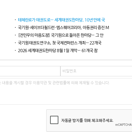
테헤란로가 태권도로… 세계태권도한마당, 10년 만에 국
국기원·세이브더칠드런·엠스퀘어코리아, 아동권리 증진 M
[전민우의 마음도장] 국기원으로 돌아온 한마당… 그 안
국기원 태권도연구소, 첫 국제컨퍼런스 개최… 22개국
2026 세계태권도한마당 8월 1일 개막… 61개국 참
자동글 방지를 위해 체크해주세요.