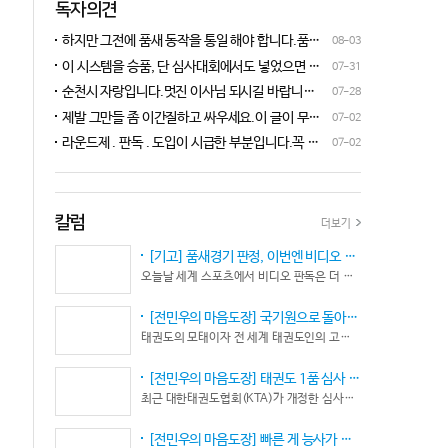
독자의견
하지만 그전에 품새 동작을 통일 해야 합니다.품새
08-03
심판 교육에 여러번 참석 했었는데, 강사 마다 동작
이 시스템을 승품, 단 심사대회에서도 넣었으면 좋
07-31
이 다른데 이래 가지고는 심판들이 제대로 판단을
겠네요.심사위원들이 일부러 불합격시키고, 이 부
순천시 자랑입니다.멋진 이사님 되시길 바랍니다
07-28
할수가 없습니다.하루빨리 강사들이 함께 모여 동
분에 대해서 협회 사무국에 문의하면 카메라 촬영은
^^♡
작을 통일 시켜야지 안그러면 항상 분쟁이 생깁니
제발 그만들 좀 이간질하고 싸우세요.이 글이 무엇
07-02
했는데, 번복이 안된답니다.ㅋㅋㅋㅋㅋ 심사위원들
다.
이 문제인가요?무엇을 얘기하려는지 의도가 무엇
눈이 전부 달라서, 이렇다, 저렇다 말을 할수가 없다
라운드제 . 판독 . 도입이 시급한 부분입니다.꼭 승
07-02
인지품새 발전을 위해 좋은 경기 문화를 위해 다 같
네요. 이렇게 허술한 시스템이 과연 국가 예산을 지
인이 되어 피 땀 흘려 노력하는 선수.코치들이 정정
이 노력해 보자는 그런 글 같은데품새 얘기 하는데
원 받는 태권도인가 싶습니다.
당당하게 결과를 받아 드리도록 만들어야 하며심판
왜 갑자기 심판 가오 얘기에 핑크색 옷 얘기 같은 비
또한 징계 등으로 자존심 상하는 일들이 없어야 하
하 발언에......답답하시니 그러시겠지만 태권도
고 다른 생각 없이 오로지 품새 판정에만 집중 하도
칼럼
더보기
"도" 는 지키시며 발언하세요.심판들 또한 이런 말
록 개선이 되어야 합니다.
나오지 않도록 자존심 상하지 않도록 부단히 노력해
[기고] 품새경기 판정, 이번엔 비디오 판독이다… 더 이상 미룰 수 없다
야 함은 확실합니다.부끄러운 일 들이 없도록 해야
오늘날 세계 스포츠에서 비디오 판독은 더 이상 선택이 아니다. 선수의 땀과 노력, 경기 결과의 공정성을 지키기 위한 최소한의 안전장치이자 국제 스포츠의 보편적인 기준이 됐다.
할 것입니다.그리고 같은 심판 동료들 또한 제발 안
좋게만 보지 말고 잘하는 건 잘한다고 인정해주고
[전민우의 마음도장] 국기원으로 돌아온 한마당… 그 안에서 마주하는 '도장(道場)의 본질’
못하는 건 고치도록 해주셔야지어떠한 글인지 파악
태권도의 모태이자 전 세계 태권도인의 고향, 국기원 도장 위에 다시 뜨거운 기합 소리가 웅장하게 울려 퍼질 예정이다. 오랜만에 국기원에서 펼쳐지는 이번 세계태권도한마당은 단순한 대회 개최를 넘어 국경과 인종, 세대를 넘어 하나의 마음으로 모인 전 세계 태권도인들의 가슴속에 묵직한 설렘과 숭고한 감회를 불러일으킨다.
도 못하고 일방적으로 나쁘게 표현하는 글은 보기가
좋지 않습니다.
[전민우의 마음도장] 태권도 1품 심사 완화... 문턱은 낮아졌지만, 계단은 더욱 가팔라졌다!
최근 대한태권도협회(KTA)가 개정한 심사시행 규정이 도장가에 화두를 던지고 있다. 저연령 1품(단) 심사 시 지정 품새의 추첨 범위와 시기를 완화해 각 시도협회가 사실상 태극 1장부터 5장까지로 지정을 축소할 수 있는 제도적 근거를 마련했다.
[전민우의 마음도장] 빠른 게 능사가 아니다… 엘리트 선수의 '기다림'