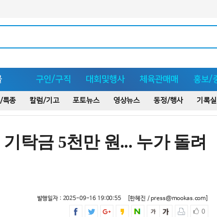
몰
구인/구직
대회및행사
체육관매매
홍보/
/특종
칼럼/기고
포토뉴스
영상뉴스
동정/행사
기록실
기탁금 5천만 원... 누가 돌려
발행일자 : 2025-09-16 19:00:55
[한혜진 / press@mookas.com]
0