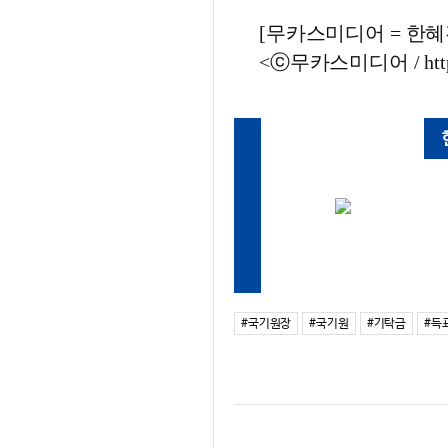
[무카스미디어 = 한혜진 
<ⓒ무카스미디어 / http
#국기원장
#국기원
#기탁금
#득