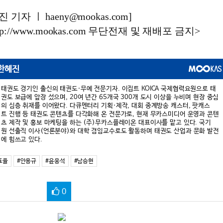
기자 ㅣ haeny@mookas.com]
://www.mookas.com 무단전재 및 재배포 금지>
한혜진
태권도 경기인 출신의 태권도·무예 전문기자. 이집트 KOICA 국제협력요원으로 태
권도 보급에 앞장 섰으며, 20여 년간 65개국 300개 도시 이상을 누비며 현장 중심
의 심층 취재를 이어왔다. 다큐멘터리 기획·제작, 대회 중계방송 캐스터, 팟캐스
트 진행 등 태권도 콘텐츠를 다각화해 온 전문가로, 현재 무카스미디어 운영과 콘텐
츠 제작 및 홍보 마케팅을 하는 (주)무카스플레이온 대표이사를 맡고 있다. 국기
원 선출직 이사(언론분야)와 대학 겸임교수로도 활동하며 태권도 산업과 문화 발전
에 힘쓰고 있다.
표율
#안용규
#윤웅석
#남승현
0