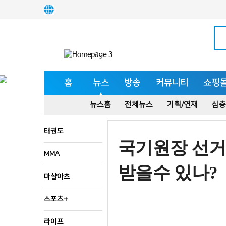
홈
뉴스
방송
커뮤니티
쇼핑
뉴스홈
전체뉴스
기획/연재
심층
태권도
국기원장 선거 
MMA
받을수 있나?
마샬아츠
스포츠+
라이프