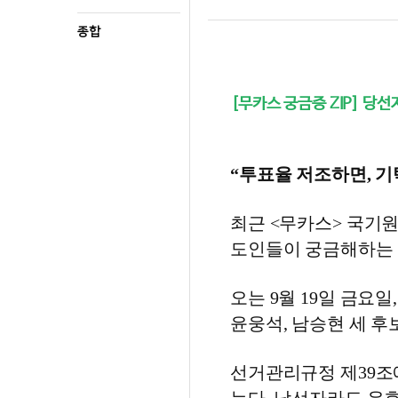
종합
[무카스 궁금증 ZIP] 당
“투표율 저조하면, 기
최근 <무카스> 국기원
도인들이 궁금해하는 
오는 9월 19일 금요
윤웅석, 남승현 세 후
선거관리규정 제39조