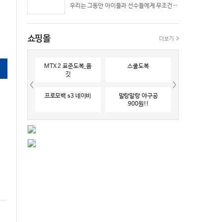
우리는 그동안 아이들과 선수들에게 무조건 “빨리 반응하라”고 다그치기만 했던 것은 아닐까? 진정한 탁월함은 단순히 근육의 수축 속도가 빠른 데서 오지 않는다. 복잡하고 긴박한 1대 1 격투 상황 속에서 ‘언제 멈추고, 언제 폭발할 것인가’를 통제하는 타이밍 조절 능력과 상황 인식(Situational Awareness)에서 온다.
쇼핑몰
더보기
MTX 2 표준도복_품
스쿨도복
깃
프로모백 s3 네이비
말랑말랑 야구공
900원!!