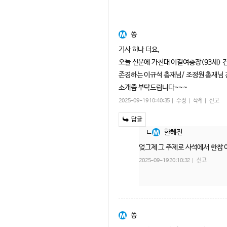
쏭
기사 하나 더요,
오늘 신문에 가천대 이길여총장(93세) 건
존경하는 이규석 총재님/ 조정원 총재님 
소개좀 부탁드립니다~~~
2025-09-19 10:40:35
수정
삭제
신고
답글
한혜진
엊그제 그 주제로 사석에서 한참 
2025-09-19 20:10:32
신고
쏭