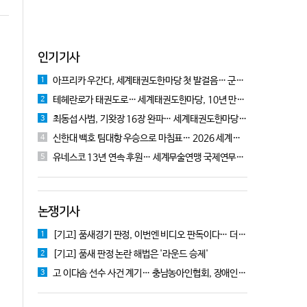
인기기사
아프리카 우간다, 세계태권도한마당 첫 발걸음… 군의관 콘데 "잊지 못할 경험"
1
테헤란로가 태권도로… 세계태권도한마당, 10년 만에 국기원서 개막!
2
최동섭 사범, 기왓장 16장 완파… 세계태권도한마당 주먹격파 우승
3
신한대 백호 팀대항 우승으로 마침표… 2026 세계태권도한마당 폐막
4
유네스코 13년 연속 후원… 세계무술연맹 국제연무대회 10월 충주서 개막
5
논쟁기사
[기고] 품새경기 판정, 이번엔 비디오 판독이다… 더 이상 미룰 수 없다
1
[기고] 품새 판정 논란 해법은 '라운드 승제'
2
고 이다솜 선수 사건 계기… 충남농아인협회, 장애인체육 제도개선 9개 정책 제안
3