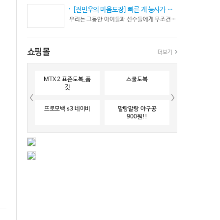
[전민우의 마음도장] 빠른 게 능사가 아니다… 엘리트 선수의 '기다림'
우리는 그동안 아이들과 선수들에게 무조건 “빨리 반응하라”고 다그치기만 했던 것은 아닐까? 진정한 탁월함은 단순히 근육의 수축 속도가 빠른 데서 오지 않는다. 복잡하고 긴박한 1대 1 격투 상황 속에서 ‘언제 멈추고, 언제 폭발할 것인가’를 통제하는 타이밍 조절 능력과 상황 인식(Situational Awareness)에서 온다.
쇼핑몰
더보기
MTX 2 표준도복_품
스쿨도복
깃
프로모백 s3 네이비
말랑말랑 야구공
900원!!