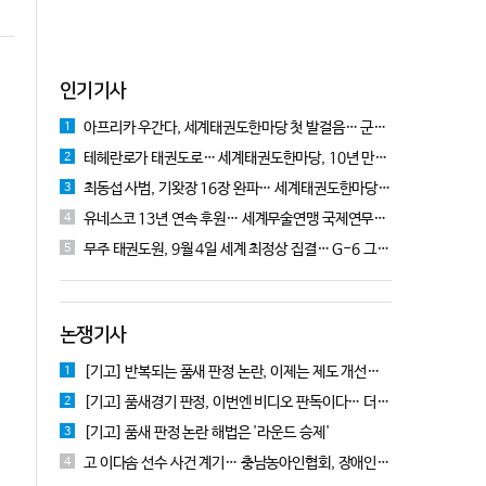
인기기사
아프리카 우간다, 세계태권도한마당 첫 발걸음… 군의관 콘데 "잊지 못할 경험"
1
테헤란로가 태권도로… 세계태권도한마당, 10년 만에 국기원서 개막!
2
최동섭 사범, 기왓장 16장 완파… 세계태권도한마당 주먹격파 우승
3
유네스코 13년 연속 후원… 세계무술연맹 국제연무대회 10월 충주서 개막
4
무주 태권도원, 9월 4일 세계 최정상 집결… G-6 그랑프리 시리즈 개막
5
논쟁기사
[기고] 반복되는 품새 판정 논란, 이제는 제도 개선을 논의할 때!
1
[기고] 품새경기 판정, 이번엔 비디오 판독이다… 더 이상 미룰 수 없다
2
[기고] 품새 판정 논란 해법은 '라운드 승제'
3
고 이다솜 선수 사건 계기… 충남농아인협회, 장애인체육 제도개선 9개 정책 제안
4