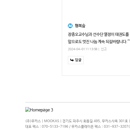
행복숲
장종오교수님과 선수단 열정이 태권도를 
앞으로도 멋진 나눔 계속 되길바랍니다.^
2024-04-01 11:13:58
신고
답글
(주)무카스 | MOOKAS | 경기도 파주시 회동길 495, 무카스사옥 301호 |
대표 팩스 : 070-5133-7196 / 무카스플레이온 팩스 : 031-937-320