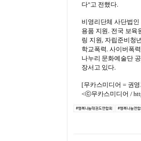
다"고 전했다.
비영리단체 사단법인
용품 지원. 전국 보육
링 지원, 자립준비청
학교폭력. 사이버폭력,
나누리 문화예술단 공
장서고 있다.
[무카스미디어 = 권영기 기
<ⓒ무카스미디어 / http
#행복나눔태권도연합회
#행복나눔연합