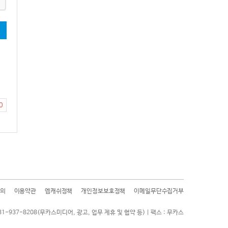
기
0
의
이용약관
엠캐쉬정책
개인정보보호정책
이메일무단수집거부
31-937-8208(무카스미디어, 광고, 업무 제휴 및 협약 등) | 팩스 : 무카스