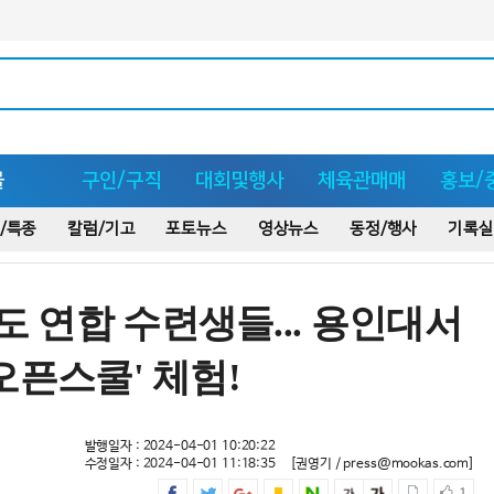
몰
구인/구직
대회및행사
체육관매매
홍보/
/특종
칼럼/기고
포토뉴스
영상뉴스
동정/행사
기록실
 연합 수련생들... 용인대서
오픈스쿨' 체험!
발행일자 : 2024-04-01 10:20:22
수정일자 : 2024-04-01 11:18:35
[권영기 / press@mookas.com]