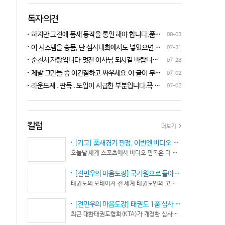
독자의견
하지만 그전에 품새 동작을 통일 해야 합니다.품새
08-03
심판 교육에 여러번 참석 했었는데, 강사 마다 동작
이 시스템을 승품, 단 심사대회에서도 넣었으면 좋
07-31
이 다른데 이래 가지고는 심판들이 제대로 판단을
겠네요.심사위원들이 일부러 불합격시키고, 이 부
순천시 자랑입니다.멋진 이사님 되시길 바랍니다
07-28
할수가 없습니다.하루빨리 강사들이 함께 모여 동
분에 대해서 협회 사무국에 문의하면 카메라 촬영은
^^♡
작을 통일 시켜야지 안그러면 항상 분쟁이 생깁니
제발 그만들 좀 이간질하고 싸우세요.이 글이 무엇
07-02
했는데, 번복이 안된답니다.ㅋㅋㅋㅋㅋ 심사위원들
다.
이 문제인가요?무엇을 얘기하려는지 의도가 무엇
눈이 전부 달라서, 이렇다, 저렇다 말을 할수가 없다
라운드제 . 판독 . 도입이 시급한 부분입니다.꼭 승
07-02
인지품새 발전을 위해 좋은 경기 문화를 위해 다 같
네요. 이렇게 허술한 시스템이 과연 국가 예산을 지
인이 되어 피 땀 흘려 노력하는 선수.코치들이 정정
이 노력해 보자는 그런 글 같은데품새 얘기 하는데
원 받는 태권도인가 싶습니다.
당당하게 결과를 받아 드리도록 만들어야 하며심판
왜 갑자기 심판 가오 얘기에 핑크색 옷 얘기 같은 비
또한 징계 등으로 자존심 상하는 일들이 없어야 하
하 발언에......답답하시니 그러시겠지만 태권도
고 다른 생각 없이 오로지 품새 판정에만 집중 하도
칼럼
더보기
"도" 는 지키시며 발언하세요.심판들 또한 이런 말
록 개선이 되어야 합니다.
나오지 않도록 자존심 상하지 않도록 부단히 노력해
[기고] 품새경기 판정, 이번엔 비디오 판독이다… 더 이상 미룰 수 없다
야 함은 확실합니다.부끄러운 일 들이 없도록 해야
오늘날 세계 스포츠에서 비디오 판독은 더 이상 선택이 아니다. 선수의 땀과 노력, 경기 결과의 공정성을 지키기 위한 최소한의 안전장치이자 국제 스포츠의 보편적인 기준이 됐다.
할 것입니다.그리고 같은 심판 동료들 또한 제발 안
좋게만 보지 말고 잘하는 건 잘한다고 인정해주고
[전민우의 마음도장] 국기원으로 돌아온 한마당… 그 안에서 마주하는 '도장(道場)의 본질’
못하는 건 고치도록 해주셔야지어떠한 글인지 파악
태권도의 모태이자 전 세계 태권도인의 고향, 국기원 도장 위에 다시 뜨거운 기합 소리가 웅장하게 울려 퍼질 예정이다. 오랜만에 국기원에서 펼쳐지는 이번 세계태권도한마당은 단순한 대회 개최를 넘어 국경과 인종, 세대를 넘어 하나의 마음으로 모인 전 세계 태권도인들의 가슴속에 묵직한 설렘과 숭고한 감회를 불러일으킨다.
도 못하고 일방적으로 나쁘게 표현하는 글은 보기가
좋지 않습니다.
[전민우의 마음도장] 태권도 1품 심사 완화... 문턱은 낮아졌지만, 계단은 더욱 가팔라졌다!
최근 대한태권도협회(KTA)가 개정한 심사시행 규정이 도장가에 화두를 던지고 있다. 저연령 1품(단) 심사 시 지정 품새의 추첨 범위와 시기를 완화해 각 시도협회가 사실상 태극 1장부터 5장까지로 지정을 축소할 수 있는 제도적 근거를 마련했다.