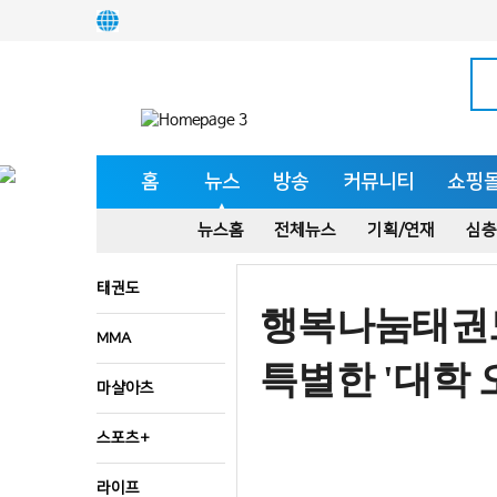
홈
뉴스
방송
커뮤니티
쇼핑
뉴스홈
전체뉴스
기획/연재
심층
태권도
행복나눔태권도
MMA
특별한 '대학 
마샬아츠
스포츠+
라이프