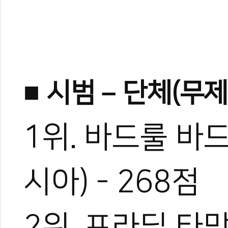
■ 시범 – 단체(무제
1위. 바드룰 바드룰
시아) - 268점
2위. 프라딥 타망(