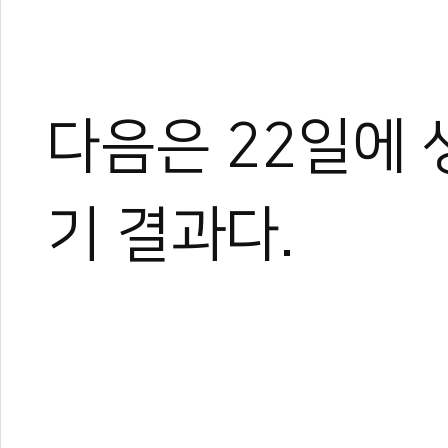
다음은 22일에 
0
기 결과다.
#용무도
#대한용무도협회
#2022 온라인 세계무예마스터십
#세계무예마스터십
세계무예마스터십위원회
#WMC
#용인대학교