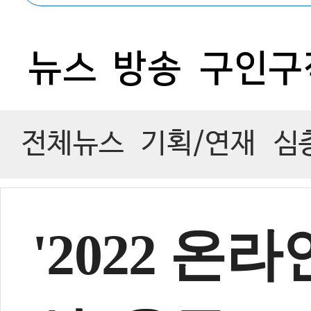
0
뉴스
방송
구인구
전체뉴스
기획/연재
심
'2022 