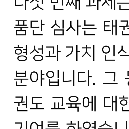
다섯 번째 과제
품단 심사는 태
형성과 가치 인
분야입니다. 그
관련 뉴스
[신년사] KTA 
권도 교육에 대
[신년사] 경기도
[신년사] 태권도
[신년사] 윤웅석
[신년사] 국기원