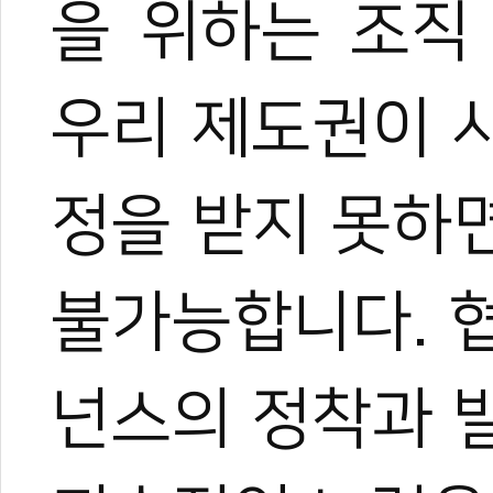
을 위하는 조직
우리 제도권이 
0
정을 받지 못하
불가능합니다. 
넌스의 정착과 
#신년사
#2022
#임인년
#호랑이해
#대한민국태권도협회
#대한태권도협
#KTA
#도장
#코로나
#태권도시범
#문화태권도
#관람형태권도
#전자
#거버넌스
#국기원심사
#심사제도개선
#대표팀
#올림픽