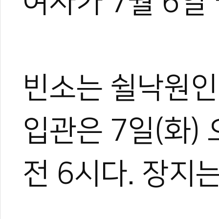
여사가 7월 6일 
빈소는 쉴낙원인
입관은 7일(화) 
전 6시다. 장지