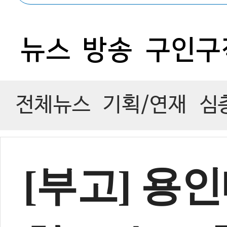
뉴스
방송
구인구
전체뉴스
기획/연재
심
[부고] 용