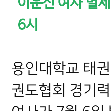
이운선 여사 별세,
6시
용인대학교 태권
권도협회 경기력
0
#부고
#조임형
#모친상