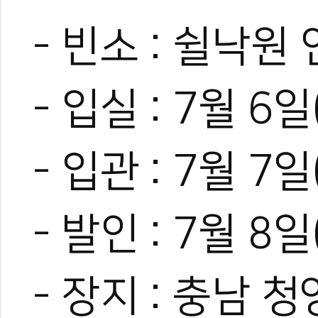
- 빈소 : 쉴낙원
- 입실 : 7월 6
관련 뉴스
[부고] 김진범 
- 입관 : 7월 7
[부고] 태권도 
​​​​​​​'멕시코 
[부고] 송봉섭 전
- 발인 : 7월 8
북한 대표 '스포츠
- 장지 : 충남 