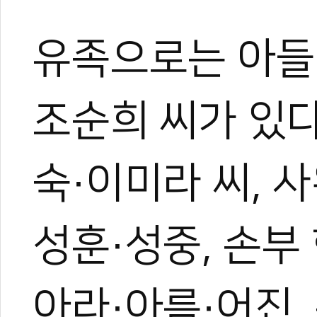
유족으로는 아들 
조순희 씨가 있다
숙·이미라 씨, 사
성훈·성중, 손부
아라·아름·어진,