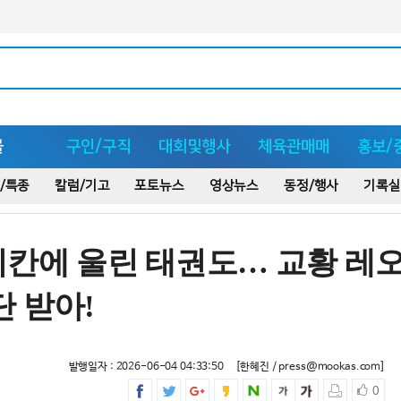
몰
구인/구직
대회및행사
체육관매매
홍보/
/특종
칼럼/기고
포토뉴스
영상뉴스
동정/행사
기록실
티칸에 울린 태권도… 교황 레
단 받아!
발행일자 : 2026-06-04 04:33:50
[한혜진 / press@mookas.com]
0