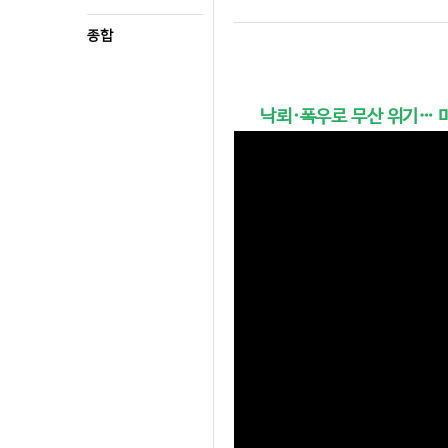
종합
낙뢰·폭우로 무산 위기… 