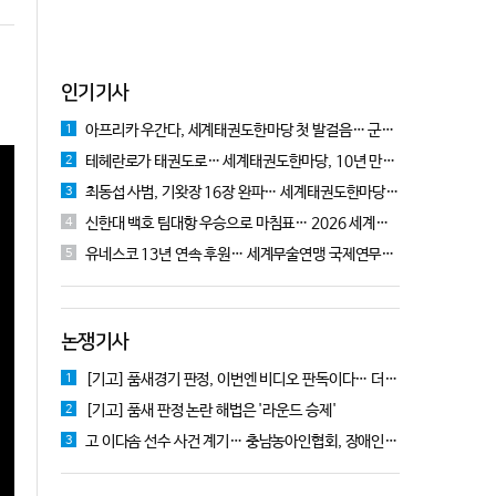
인기기사
아프리카 우간다, 세계태권도한마당 첫 발걸음… 군의관 콘데 "잊지 못할 경험"
1
테헤란로가 태권도로… 세계태권도한마당, 10년 만에 국기원서 개막!
2
최동섭 사범, 기왓장 16장 완파… 세계태권도한마당 주먹격파 우승
3
신한대 백호 팀대항 우승으로 마침표… 2026 세계태권도한마당 폐막
4
유네스코 13년 연속 후원… 세계무술연맹 국제연무대회 10월 충주서 개막
5
논쟁기사
[기고] 품새경기 판정, 이번엔 비디오 판독이다… 더 이상 미룰 수 없다
1
[기고] 품새 판정 논란 해법은 '라운드 승제'
2
고 이다솜 선수 사건 계기… 충남농아인협회, 장애인체육 제도개선 9개 정책 제안
3