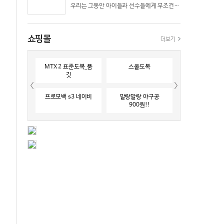
우리는 그동안 아이들과 선수들에게 무조건 “빨리 반응하라”고 다그치기만 했던 것은 아닐까? 진정한 탁월함은 단순히 근육의 수축 속도가 빠른 데서 오지 않는다. 복잡하고 긴박한 1대 1 격투 상황 속에서 ‘언제 멈추고, 언제 폭발할 것인가’를 통제하는 타이밍 조절 능력과 상황 인식(Situational Awareness)에서 온다.
쇼핑몰
더보기
MTX 2 표준도복_품
스쿨도복
깃
프로모백 s3 네이비
말랑말랑 야구공
900원!!