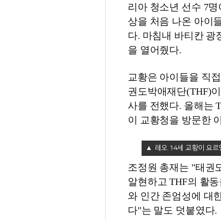
리아 청소년 선수 7명
상을 처음 나온 아이들
다. 마침내 바티칸 광
을 열어줬다.
교황은 아이들을 직접 
권도박애재단(THF)
사를 전했다. 올해는 
이 교황청을 방문한 이
레오 14세 교황이 요르
조정원 총재는 "태권도
알현하고 THF의 활동
와 인간 존엄성에 대
다"는 말도 덧붙였다.