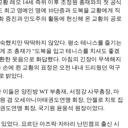
교황 레오 14세 즉위 이후 조정원 총재와의 첫 공식
도 최고 영예인 명예 10단증과 도복을 교황에게 직
평화 증진과 인도주의 활동에 헌신해 온 교황의 공로
숙했지만 딱딱하지 않았다. 평소 테니스를 즐기는
게 조 총재가 "도복을 입고 테니스를 치셔도 좋겠
 환한 웃음으로 화답했다. 아침의 긴장이 무색해지
 손에 쥔 교황의 표정은 오전 내내 드리웠던 먹구
 밝았다.
 이들은 양진방 WT 부총재, 서정강 사무총장, 마
원 겸 오세아니아태권도연맹 회장, 안젤로 치토 집
권도연맹 회장, 국기원 윤웅석 원장이었다.
 있었다. 요르단 아즈락·자타리 난민캠프 출신 시