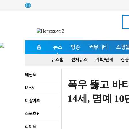
홈
뉴스
방송
커뮤니티
쇼핑
뉴스홈
전체뉴스
기획/연재
심층
태권도
폭우 뚫고 바
MMA
14세, 명예 10
마샬아츠
스포츠+
라이프