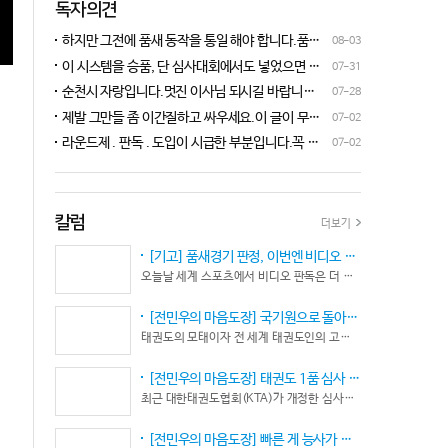
독자의견
하지만 그전에 품새 동작을 통일 해야 합니다.품새
08-03
심판 교육에 여러번 참석 했었는데, 강사 마다 동작
이 시스템을 승품, 단 심사대회에서도 넣었으면 좋
07-31
이 다른데 이래 가지고는 심판들이 제대로 판단을
겠네요.심사위원들이 일부러 불합격시키고, 이 부
순천시 자랑입니다.멋진 이사님 되시길 바랍니다
07-28
할수가 없습니다.하루빨리 강사들이 함께 모여 동
분에 대해서 협회 사무국에 문의하면 카메라 촬영은
^^♡
작을 통일 시켜야지 안그러면 항상 분쟁이 생깁니
제발 그만들 좀 이간질하고 싸우세요.이 글이 무엇
07-02
했는데, 번복이 안된답니다.ㅋㅋㅋㅋㅋ 심사위원들
다.
이 문제인가요?무엇을 얘기하려는지 의도가 무엇
눈이 전부 달라서, 이렇다, 저렇다 말을 할수가 없다
라운드제 . 판독 . 도입이 시급한 부분입니다.꼭 승
07-02
인지품새 발전을 위해 좋은 경기 문화를 위해 다 같
네요. 이렇게 허술한 시스템이 과연 국가 예산을 지
인이 되어 피 땀 흘려 노력하는 선수.코치들이 정정
이 노력해 보자는 그런 글 같은데품새 얘기 하는데
원 받는 태권도인가 싶습니다.
당당하게 결과를 받아 드리도록 만들어야 하며심판
왜 갑자기 심판 가오 얘기에 핑크색 옷 얘기 같은 비
또한 징계 등으로 자존심 상하는 일들이 없어야 하
하 발언에......답답하시니 그러시겠지만 태권도
고 다른 생각 없이 오로지 품새 판정에만 집중 하도
칼럼
더보기
"도" 는 지키시며 발언하세요.심판들 또한 이런 말
록 개선이 되어야 합니다.
나오지 않도록 자존심 상하지 않도록 부단히 노력해
[기고] 품새경기 판정, 이번엔 비디오 판독이다… 더 이상 미룰 수 없다
야 함은 확실합니다.부끄러운 일 들이 없도록 해야
오늘날 세계 스포츠에서 비디오 판독은 더 이상 선택이 아니다. 선수의 땀과 노력, 경기 결과의 공정성을 지키기 위한 최소한의 안전장치이자 국제 스포츠의 보편적인 기준이 됐다.
할 것입니다.그리고 같은 심판 동료들 또한 제발 안
좋게만 보지 말고 잘하는 건 잘한다고 인정해주고
[전민우의 마음도장] 국기원으로 돌아온 한마당… 그 안에서 마주하는 '도장(道場)의 본질’
못하는 건 고치도록 해주셔야지어떠한 글인지 파악
태권도의 모태이자 전 세계 태권도인의 고향, 국기원 도장 위에 다시 뜨거운 기합 소리가 웅장하게 울려 퍼질 예정이다. 오랜만에 국기원에서 펼쳐지는 이번 세계태권도한마당은 단순한 대회 개최를 넘어 국경과 인종, 세대를 넘어 하나의 마음으로 모인 전 세계 태권도인들의 가슴속에 묵직한 설렘과 숭고한 감회를 불러일으킨다.
도 못하고 일방적으로 나쁘게 표현하는 글은 보기가
좋지 않습니다.
[전민우의 마음도장] 태권도 1품 심사 완화... 문턱은 낮아졌지만, 계단은 더욱 가팔라졌다!
최근 대한태권도협회(KTA)가 개정한 심사시행 규정이 도장가에 화두를 던지고 있다. 저연령 1품(단) 심사 시 지정 품새의 추첨 범위와 시기를 완화해 각 시도협회가 사실상 태극 1장부터 5장까지로 지정을 축소할 수 있는 제도적 근거를 마련했다.
[전민우의 마음도장] 빠른 게 능사가 아니다… 엘리트 선수의 '기다림'