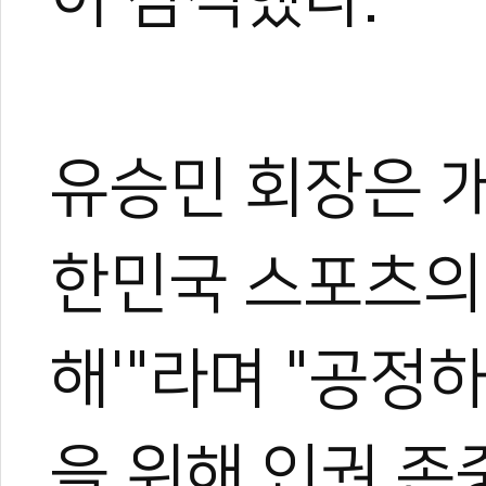
유승민 회장은 개
한혜진
한민국 스포츠의 
태권도 경기인 출신의 태권도
트 KOICA 국제협력요원으
며, 20여 년간 65개국 30
장 중심의 심층 취재를 이어
해'"라며 "공정
작, 대회 중계방송 캐스터, 
텐츠를 다각화해 온 전문가로
과 콘텐츠 제작 및 홍보 마
을 위해 인권 존
이온 대표이사를 맡고 있다.