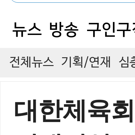
0
뉴스
방송
구인구
전체뉴스
기획/연재
심
대한체육회,