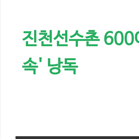
진천선수촌 600여
속' 낭독