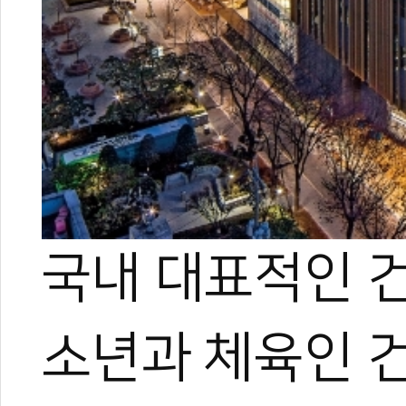
0
#서울시체육회
#GS건설
#체육복지
#비인기종목
#업무협약
국내 대표적인 
소년과 체육인 