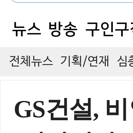
0
뉴스
방송
구인구
전체뉴스
기획/연재
심
GS건설, 