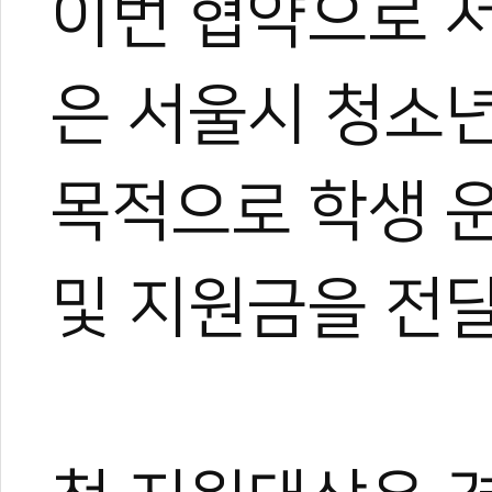
이번 협약으로 
은 서울시 청소
목적으로 학생 
한혜진
및 지원금을 전
태권도 경기인 출신의 태권도
트 KOICA 국제협력요원으
며, 20여 년간 65개국 30
장 중심의 심층 취재를 이어
작, 대회 중계방송 캐스터, 
텐츠를 다각화해 온 전문가로
과 콘텐츠 제작 및 홍보 마