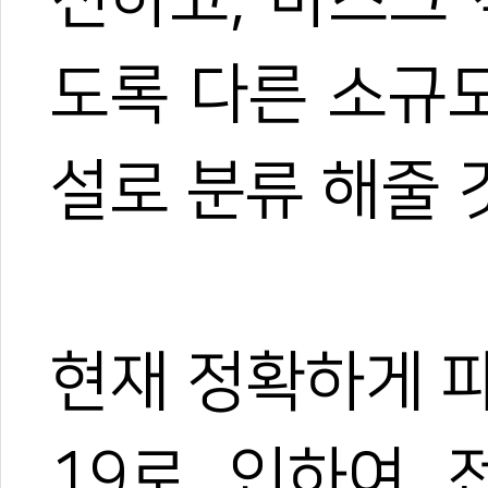
도록 다른 소규
한혜진
설로 분류 해줄 
태권도 경기인 출신의 태권도
트 KOICA 국제협력요원으
며, 20여 년간 65개국 30
장 중심의 심층 취재를 이어
작, 대회 중계방송 캐스터, 
텐츠를 다각화해 온 전문가로
현재 정확하게 
과 콘텐츠 제작 및 홍보 마
이온 대표이사를 맡고 있다.
야)와 대학 겸임교수로도 활
19로 인하여 
화 발전에 힘쓰고 있다.