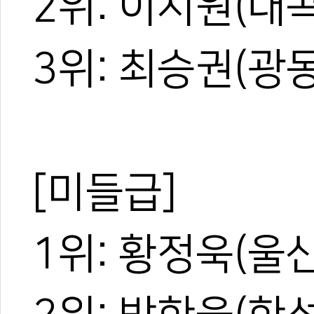
2위: 이시원(대
3위: 최승권(광
[미들급]
1위: 황정욱(울