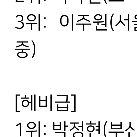
3위: 이주원(
중)
[헤비급]
1위: 박정현(부