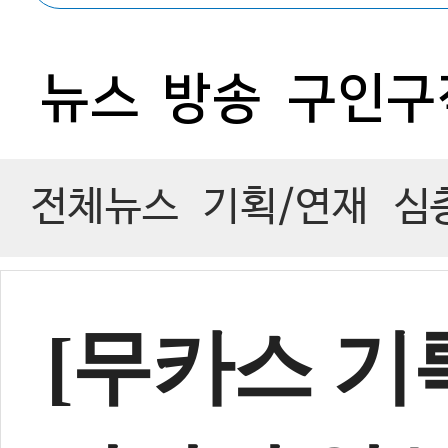
0
뉴스
방송
구인구
전체뉴스
기획/연재
심
[무카스 기