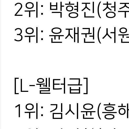
2위: 박형진(청
3위: 윤재권(서
[L-웰터급]
1위: 김시윤(흥