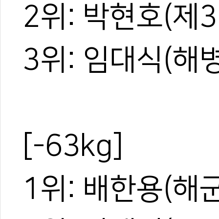
2위: 박현호(제
3위: 임대식(해
[-63kg]
1위: 배한용(해군