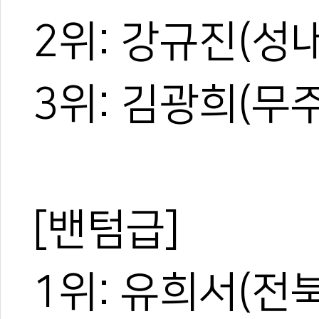
2위: 강규진(성
3위: 김광희(무
[밴텀급]
1위: 유희서(전