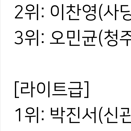
2위: 이찬영(사
3위: 오민균(청
[라이트급]
1위: 박진서(신