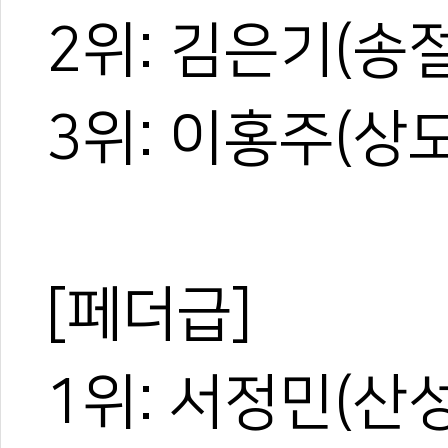
2위: 김은기(송
3위: 이홍주(상
[페더급]
1위: 서정민(산