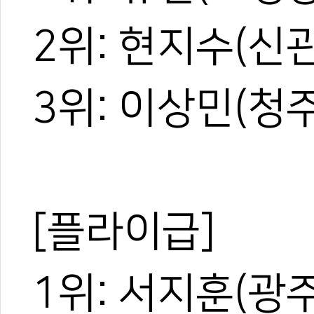
2위: 현지수(신
3위: 이상민(청
[플라이급]
1위: 서지훈(광