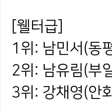
[웰터급]
1위: 남민서(동
2위: 남유림(부
3위: 강채영(안