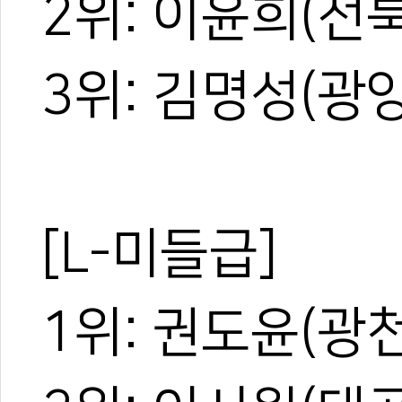
2위: 이윤희(전
3위: 김명성(광
[L-미들급]
1위: 권도윤(광