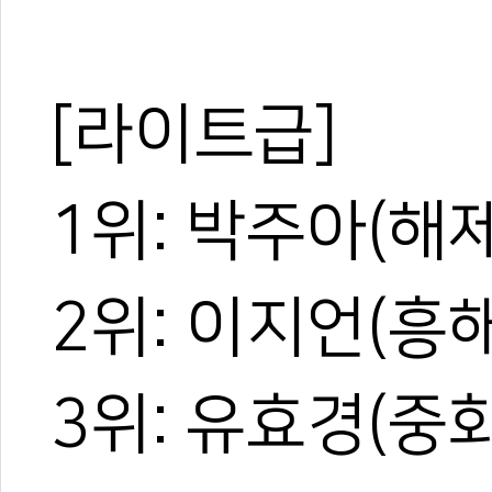
[라이트급]
1위: 박주아(해
2위: 이지언(흥
3위: 유효경(중