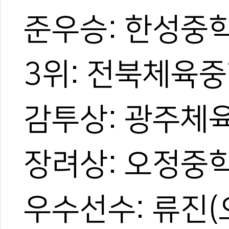
준우승: 한성중
3위: 전북체육
감투상: 광주체
장려상: 오정중
우수선수: 류진(