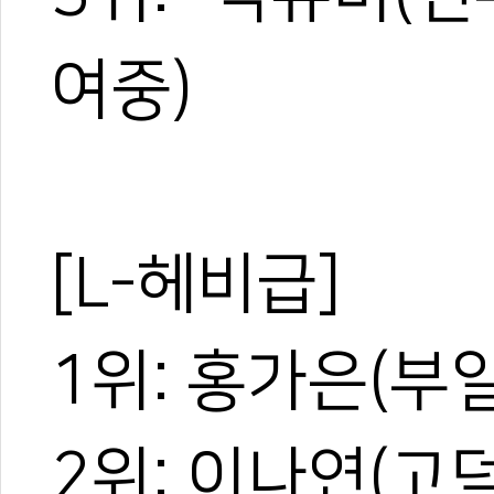
여중)
[L-헤비급]
1위: 홍가은(부
2위: 이나연(고