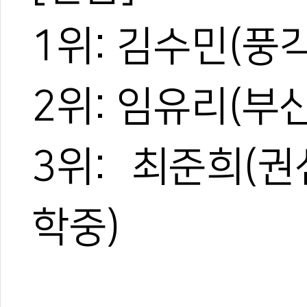
1위: 김수민(풍
2위: 임유리(부
3위: 최준희(
학중)
0