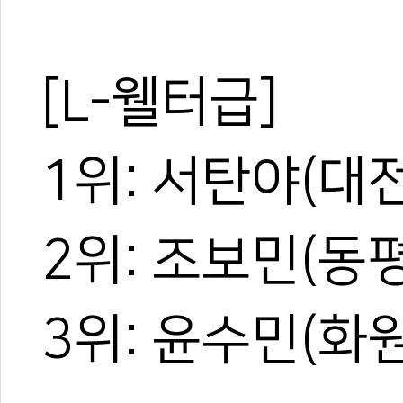
[L-웰터급]
1위: 서탄야(대
2위: 조보민(동
3위: 윤수민(화