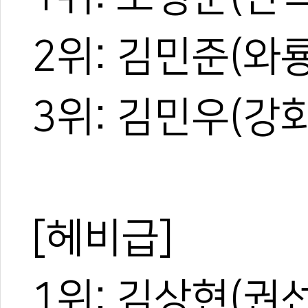
2위: 김민준(와
3위: 김민우(강
[헤비급]
1위: 김상현(권