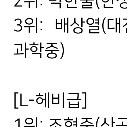
2위: 박한울(한
3위: 배상열(
과학중)
[L-헤비급]
1위: 조형준(산