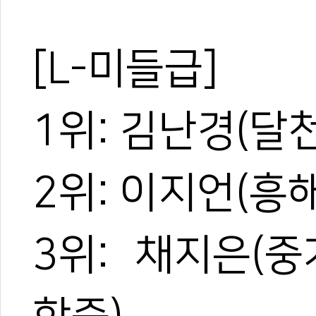
[L-미들급]
1위: 김난경(달
2위: 이지언(흥
3위: 채지은(