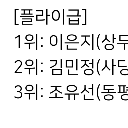
[플라이급]
1위: 이은지(상
#국방부
#국방부장관기
#국가대표선발예선전
#중등부
#군인부
2위: 김민정(사
3위: 조유선(동