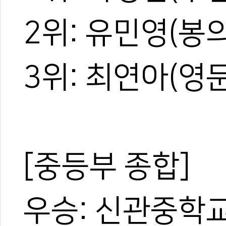
2위: 유민영(봉
3위: 최연아(영
[중등부 종합]
우승: 신관중학