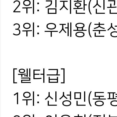
2위: 김지환(신
3위: 우제용(춘
[웰터급]
1위: 신성민(동