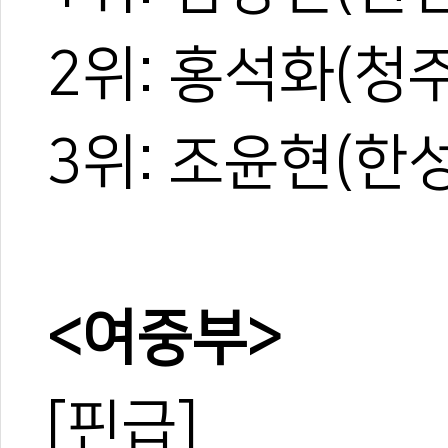
2위: 홍석화(청
3위: 조윤현(한
<여중부>
[핀급]