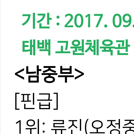
기간 : 2017. 09
태백 고원체육관
<남중부>
[핀급]
1위: 류진(오정중