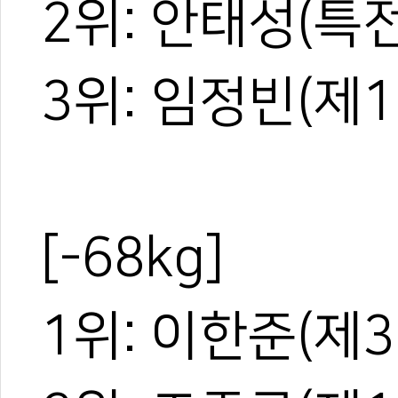
2위: 안태성(특
3위: 임정빈(제1
[-68kg]
1위: 이한준(제