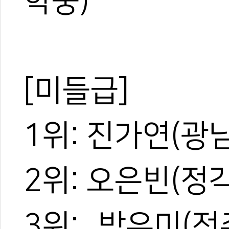
학중)
[미들급]
1위: 진가연(광
2위: 오은빈(정
3위: 박유미(