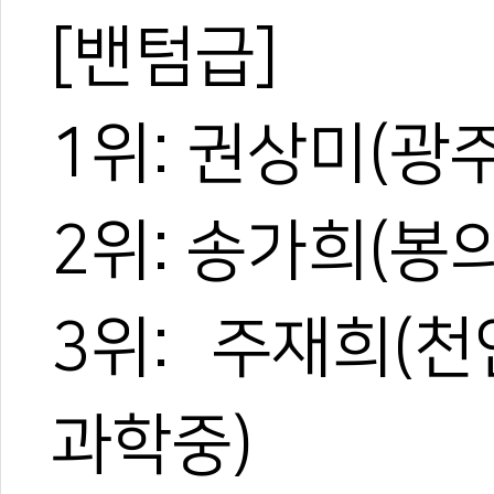
[밴텀급]
1위: 권상미(광
2위: 송가희(봉
3위: 주재희(
과학중)