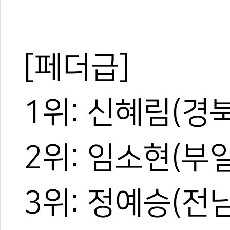
[페더급]
1위: 신혜림(경
2위: 임소현(부
3위: 정예승(전