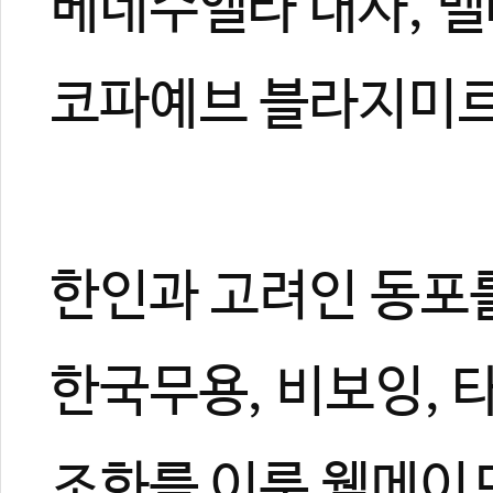
베네수엘라 대사, 
코파예브 블라지미르
한인과 고려인 동포
한국무용, 비보잉, 
조화를 이룬 웰메이드