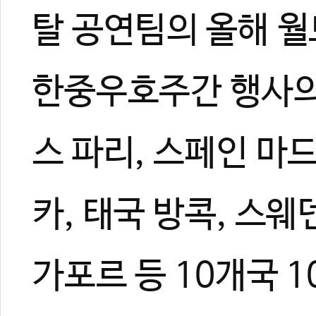
탈 공연팀의 올해 월
한중우호주간 행사의
스 파리, 스페인 마
카, 태국 방콕, 스웨
가포르 등 10개국 