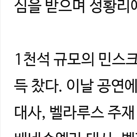
심을 받으며 성황리
1천석 규모의 민스
득 찼다. 이날 공
대사, 벨라루스 주재