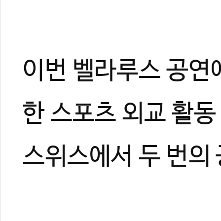
관련 뉴스
이번 벨라루스 공연
2014-2015 
KTA 김태환 회장
KTA 시범단 정체
한 스포츠 외교 활동
[영상뉴스] 탈(TA
[영상뉴스] 태권도
스위스에서 두 번의 