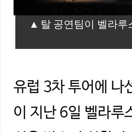
탈 공연팀이 벨라루
21
#탈
#TAL
#최소리
#아리랑
#벨라루스
#공연
#한국문화
유럽 3차 투어에 나
이 지난 6일 벨라루