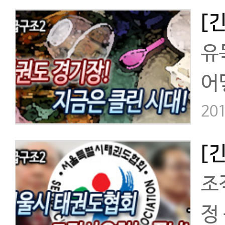
유
어
리
201
꿀
조
정