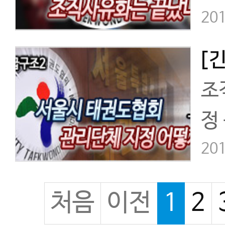
지
201
조
정
강
201
권
처음
이전
1
2