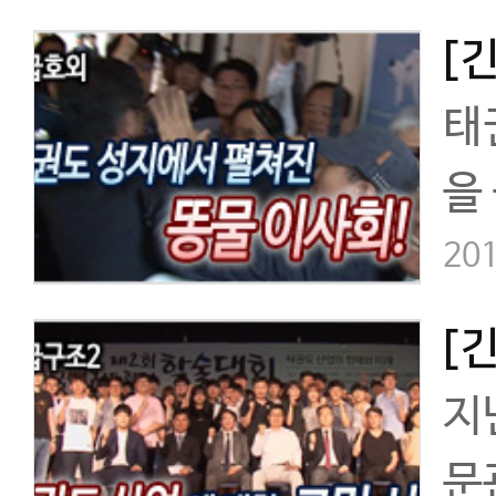
태
을
고
201
이
[
지
문