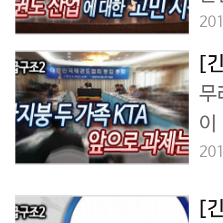
술
201
무
이
통
201
가
[
적