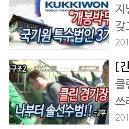
지
갖
홍
201
고
클
쓰
201