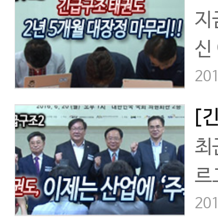
지
신
분
201
[
최
르
도
201