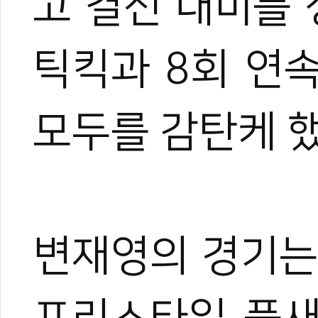
고 결선 대미를
틱킥과 8회 연
모두를 감탄케 
변재영의 경기는