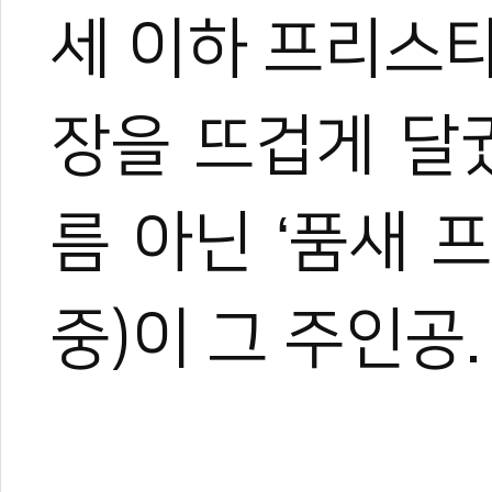
세 이하 프리스
장을 뜨겁게 달
름 아닌 ‘품새 
중)이 그 주인공.
0
#변재영
#프리스타일
#세계태권도품새선수권
#홍콩
#세계태권도연맹
#WORLD TAEKWONDO
#성호중
#중3