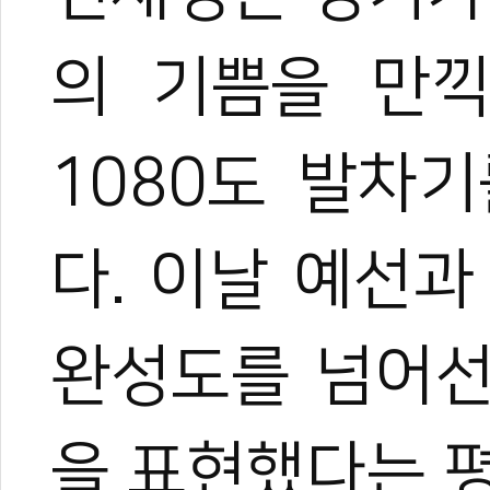
의 기쁨을 만끽
1080도 발차
다. 이날 예선
관련 뉴스
KTA 양진방 회장
완성도를 넘어선
춘천, 2026 
[곽택용의 태권도다
세계가 주목한 '태
을 표현했다는 
4인 4색 태권도의