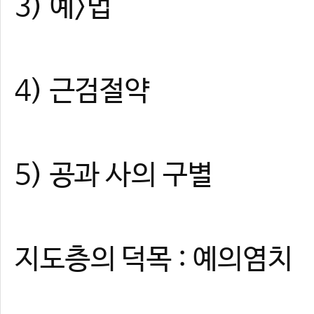
3) 예>법
4) 근검절약
5) 공과 사의 구별
지도층의 덕목 : 예의염치