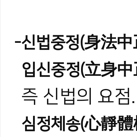
-신법중정(身法中正
입신중정(立身中
즉 신법의 요점.
심정체송(心靜體松