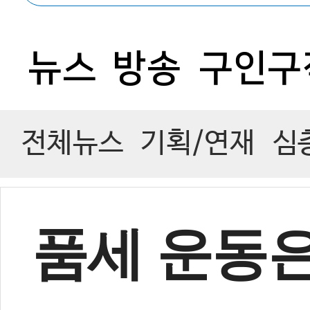
뉴스
방송
구인구
전체뉴스
기획/연재
심
품세 운동은