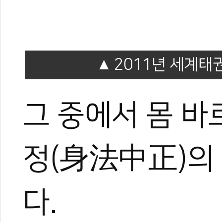
엄재영
2011년 세계
현)대망태권도관장
전)대한태권도협회 이사
전)북경체육대학교 교수
그 중에서 몸 
대한민국 체육훈장 기린장 
2024 홍콩세계태권도품새
세계태권도품새선수권대회 금
세계태권도품새선수권대회 금
정(身法中正)의
다.