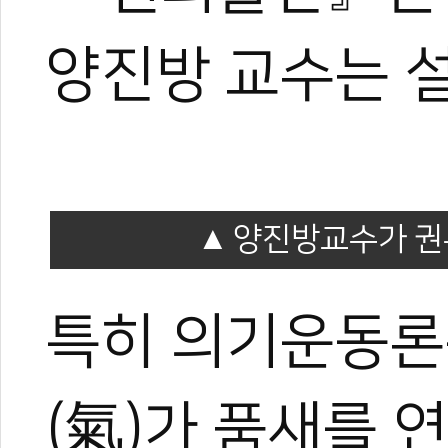
양진방 교수는 
0
#양진방
#대한태권도협회
#국기원
#태권도역사
#세계태권도연맹
#입신
#의기운동
#품새
양진방교수가 권
특히 의기운동론은
(氣)가 품새를 