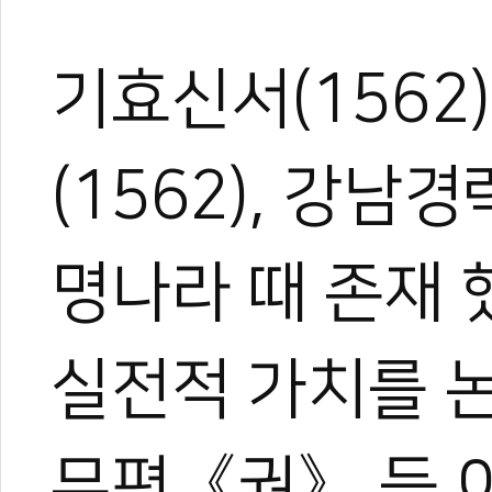
기효신서(1562
(1562), 강남경
명나라 때 존재 
실전적 가치를 
무편《권》 등 