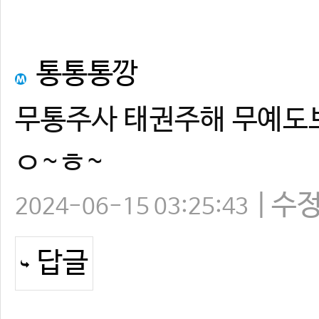
통통통깡
무통주사 태권주해 무예도
ㅇ~ㅎ~
수
2024-06-15 03:25:43
답글