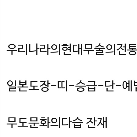
우리나라의현대무술의전
일본도장-띠-승급-단-예
무도문화의다습 잔재