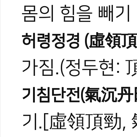
몸의 힘을 빼기
허령정경 (虛領頂
가짐.(정두현: 
기침단전(氣沉丹
기.[虛領頂勁,
0
0