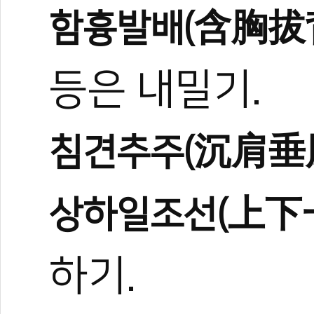
함흉발배(含胸拔
등은 내밀기.
0
0
침견추주(沉肩垂
관련 뉴스
경찰 무도특채 2
상하일조선(上下
테헤란로가 태권도
국기원·세이브더
하기.
[전민우의 마음도
국기원 태권도연구