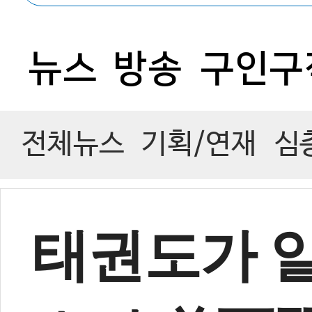
0
뉴스
방송
구인구
전체뉴스
기획/연재
심
태권도가 알