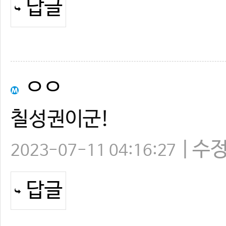
답글
ㅇㅇ
칠성권이군!
수
2023-07-11 04:16:27
답글