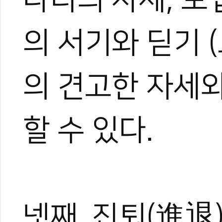
의 서기와 딛기 
의 견고한 자세
할 수 있다.
넷째, 진퇴(進退