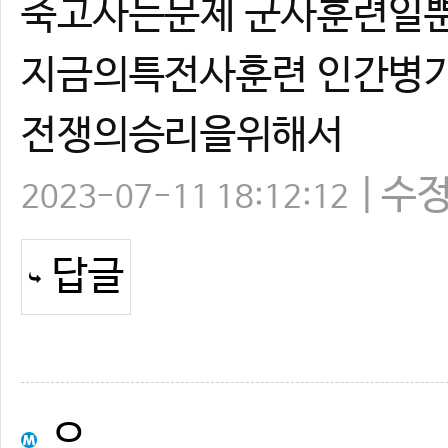
죽고사는문제 군사훈련일
지금의특전사훈련 인간병
전쟁의승리을위해서
수
2023-07-11 18:12:12
답글
ㅇ