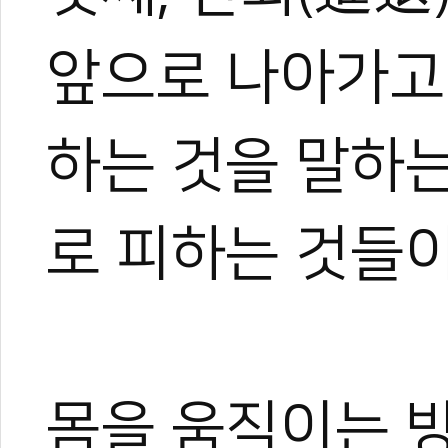
0
앞으로 나아가고
#양진방
#대한태권도협회
#국기원
#무예도보통지
#기효신서
#무비지
하는 것을 말하
태권도
#품새
#세계태권도연맹
#태권도진흥재단
로 피하는 것들이
몸을 움직이는 