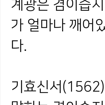
계광은 겸이습지
가 얼마나 깨어있
다.
기효신서(156