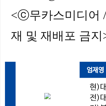
<ⓒ무카스미디어 / ht
재 및 재배포 금지