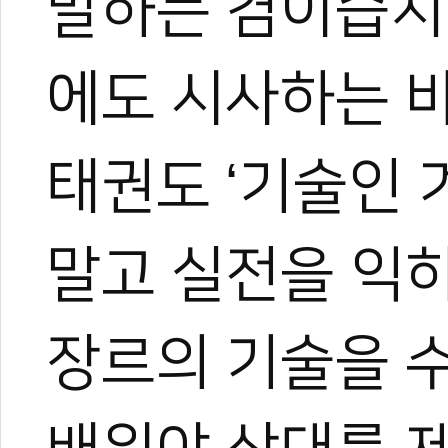
말하는 겸이습지
관련 뉴스
테헤란로가 태권도
에도 시사하는 
국기원·세이브더
[전민우의 마음도
국기원 태권도연구
2026 세계태권도
태권도 ‘기술인 
말고 실전을 익히
장르의 기술을 