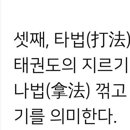
셋째, 타법(打法
0
0
태권도의 지르기
나법(拿法) 꺾고
기를 의미한다.