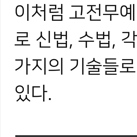
이처럼 고전무예
엄재영
현)대망태권도관장
전)대한태권도협회 이사
로 신법, 수법, 
전)북경체육대학교 교수
대한민국 체육훈장 기린장 
2024 홍콩세계태권도품새
가지의 기술들로 
세계태권도품새선수권대회 금
세계태권도품새선수권대회 금
있다.