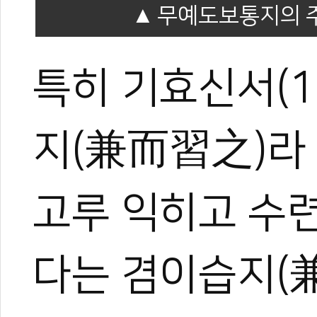
무예도보통지의 
특히 기효신서(1
지(兼而習之)라 
고루 익히고 수
다는 겸이습지(