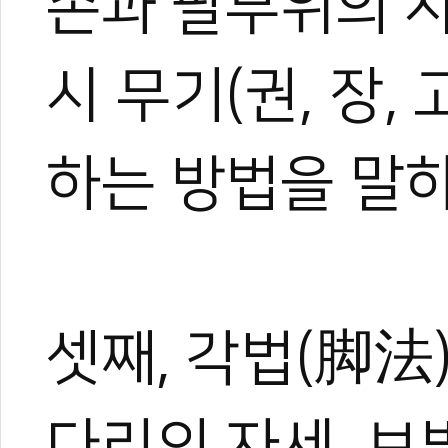
손과 팔부위의 
시 무기(권, 장, 
하는 방법을 말
셋째, 각법(脚法
다리의 자세, 보