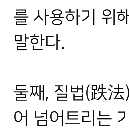
를 사용하기 위
0
0
말한다.
0
0
둘째, 질법(跌法
어 넘어트리는 
0
0