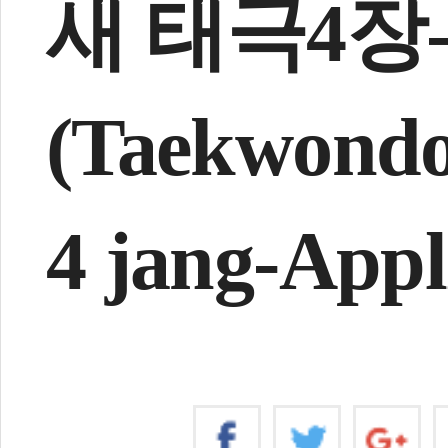
새 태극4장
(Taekwondo
4 jang-Appl