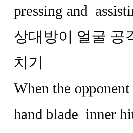
pressing and assist
상대방이 얼굴 공격
치기
When the opponent 
hand blade inner hi