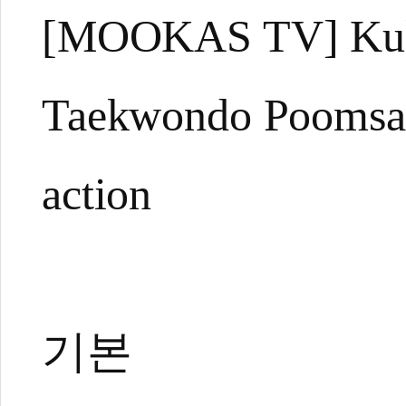
[MOOKAS TV] Kukk
Taekwondo Poomsae
action
기본