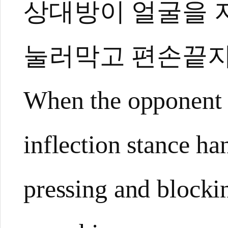
관련 뉴스
상대방이 얼굴을 지
[기고] 품새경기
[전민우의 마음도장
눌러막고 편손끝
[전민우의 마음도
[기고] 반복되는 
[전민우의 마음도
When the opponent 
inflection stance h
pressing and blocki