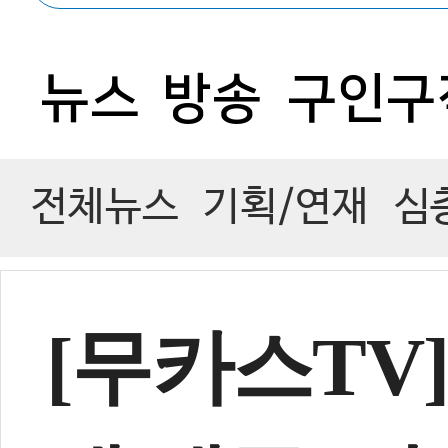
뉴스
방송
구인구
1
전체뉴스
기획/연재
심
[무카스TV