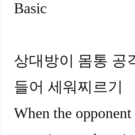
Basic
상대방이 몸통 공격
1
#태권도
#품새
#태극
#태극4장
#무카스
#국기원
#기본기술
#국기
들어 세워찌르기
털백과사전
#Taekwondo
#Poomsae
#Mookas
Kukkiwon
#Technology
#Encyclopedia
When the opponent 