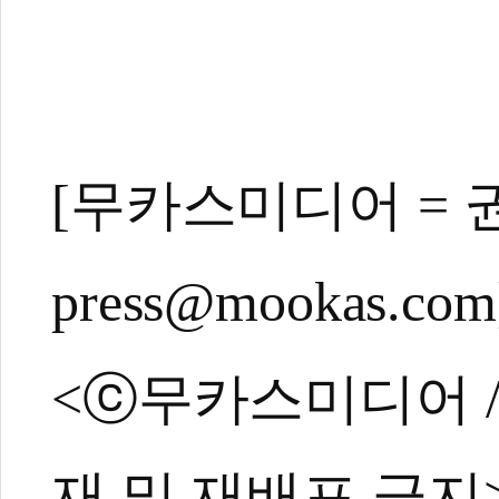
[무카스미디어 = 
관련 뉴스
유도, 8년 만에 
[무카스TV-고수
press@mookas.com
백전노장 49세 
[레전드리턴즈3]
[레전드리턴즈3]
<ⓒ무카스미디어 / ht
재 및 재배포 금지