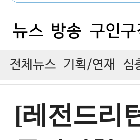
0
뉴스
방송
구인구
전체뉴스
기획/연재
심
[레전드리턴